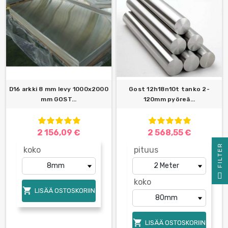
D16 arkki 8 mm levy 1000x2000
Gost 12h18n10t tanko 2-
mm GOST...
120mm pyöreä...
2 156,09 €
2 568,55 €
R
koko
pituus
F
I
L
T
E
koko

LISÄÄ OSTOSKORIIN

LISÄÄ OSTOSKORIIN