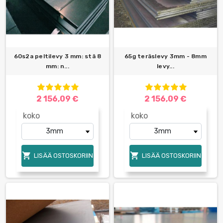
60s2a peltilevy 3 mm: stä 8
65g teräslevy 3mm - 8mm
mm: n...
levy...
2 156,09 €
2 156,09 €
koko
koko


LISÄÄ OSTOSKORIIN
LISÄÄ OSTOSKORIIN