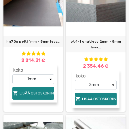
hn70u pelti 1mm - 8mm levy...
ot4-1 ohutlevy 2mm - 8mm
levy...
2 214,31 €
2 354,46 €
koko
koko

LISÄÄ OSTOSKORIIN

LISÄÄ OSTOSKORIIN