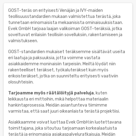
GOST-teräs on erityisesti Venäjän ja IVY-maiden
teollisuusstandardien mukaan valmistettua terästä, joka
tunnetaan erinomaisista mekaanisista ominaisuuksistaan.
Evek GmbH tarjoaa laajan valikoiman GOST-teräksiä, jotka
soveltuvat erilaisiin teollisiin sovelluksiin, rakentamiseen ja
valmistukseen.
GOST-standardien mukaiset teräksemme sisältävät useita
eri laatuja ja paksuuksia, jotta voimme vastata
asiakkaidemme moninaisiin tarpeisiin. Meiltä löydät niin
rakenteelliset teräkset, työkaluteräkset kuin myös
erikoisteräkset, jotka on suunniteltu erityisesti vaativiin
olosuhteisiin.
Tarjoamme myös räätälöityjä palveluja
, kuten
leikkausta eri mittoihin, mikä helpottaa materiaalin
hankintaprosessia. Meidän asiantunteva tiimimme
varmistaa, että saat juuri oikeanlaista terästä projektiisi.
Asiakkaamme voivat luottaa Evek GmbH:iin luotettavana
toimittajana, joka sitoutuu tarjoamaan korkealaatuista
terästä ja erinomaisia asiakaspalveluratkaisuja. Meidän