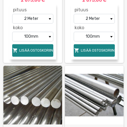
2 675,60 €
2 675,60 €
pituus
pituus
koko
koko


LISÄÄ OSTOSKORIIN
LISÄÄ OSTOSKORIIN