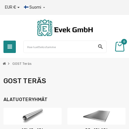
EUR €
Suomi

0
view_headline
search
chevron_right
GOST Teräs
GOST TERÄS
ALATUOTERYHMÄT