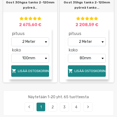
Gost 30hgsa tanko 2-120mm
Gost 35hgs tanko 2-120mm
pyöreä...
pyöreä tanko...
2 675,60 €
2 208,59 €
pituus
pituus
koko
koko


LISÄÄ OSTOSKORIIN
LISÄÄ OSTOSKORIIN
Näytetään 1-20 yht. 65 tuotteesta
navigate_before
navigate_next
1
2
3
4