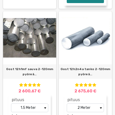
Gost 12h1mf sauva 2-120mm
Gost 12h2n4a tanko 2-120mm
pyöreä...
pyöreä...
2 600,67 €
2 675,60 €
pituus
pituus