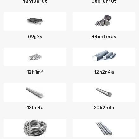
12h18n10t
08x18h10t
09g2s
38xc teräs
12h1mf
12h2n4a
12hn3a
20h2n4a