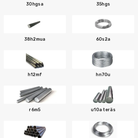
30hgsa
35hgs
38h2mua
60s2a
h12mf
hn70u
r6m5
u10a teräs