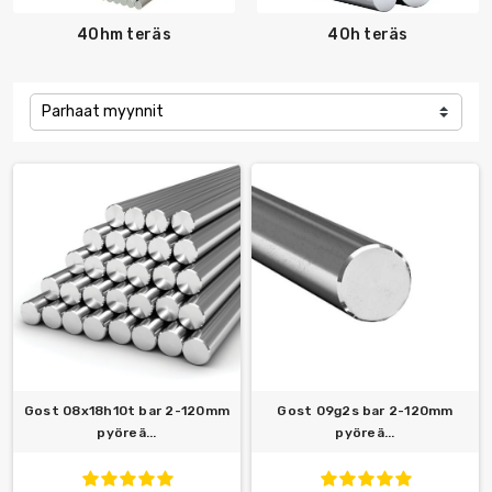
40hm teräs
40h teräs
Parhaat myynnit
Gost 08x18h10t bar 2-120mm
Gost 09g2s bar 2-120mm
pyöreä...
pyöreä...