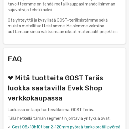
tavoitteemme on tehdä metallikauppasi mahdollisimman
sujuvaksi ja tehokkaaksi.
Ota yhteyttä ja kysy lisää GOST-teräksistämme sekä
muista metallituotteistamme. Me olemme valmiina
auttamaan sinua valitsemaan oikeat materiaalit projektiisi.
FAQ
❤ Mitä tuotteita GOST Teräs
luokka saatavilla Evek Shop
verkkokaupassa
Luokassa on laaja tuotevalikoima. GOST Teräs.
Tällä hetkellä tämän segmentin johtavia yrityksiä ovat:
✓
Gost 08x18h10t bar 2-120mm pyöreä tanko profiili pyöreä