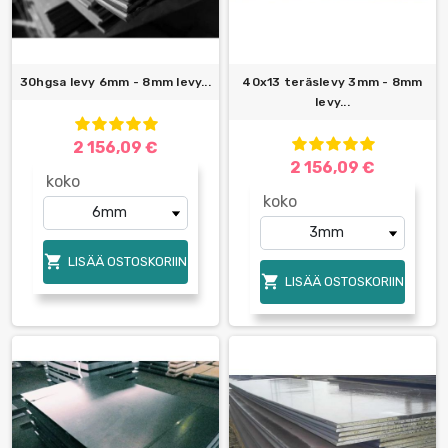
30hgsa levy 6mm - 8mm levy...
40x13 teräslevy 3mm - 8mm
levy...
2 156,09 €
2 156,09 €
koko
koko

LISÄÄ OSTOSKORIIN

LISÄÄ OSTOSKORIIN