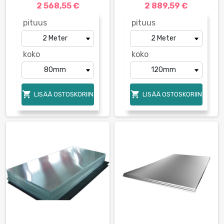
2 568,55 €
2 889,59 €
pituus
pituus
koko
koko


LISÄÄ OSTOSKORIIN
LISÄÄ OSTOSKORIIN