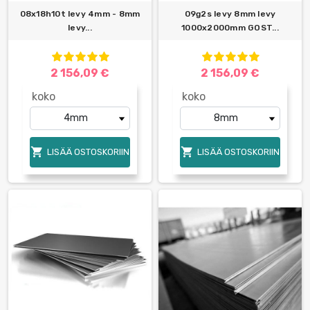
08x18h10t levy 4mm - 8mm
09g2s levy 8mm levy
levy...
1000x2000mm GOST...
2 156,09 €
2 156,09 €
koko
koko


LISÄÄ OSTOSKORIIN
LISÄÄ OSTOSKORIIN