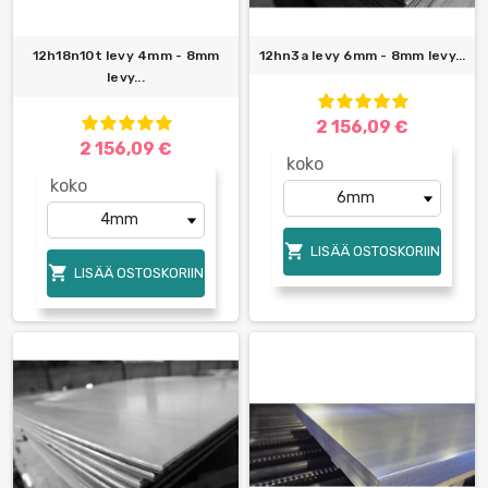
12h18n10t levy 4mm - 8mm
12hn3a levy 6mm - 8mm levy...
levy...
2 156,09 €
2 156,09 €
koko
koko

LISÄÄ OSTOSKORIIN

LISÄÄ OSTOSKORIIN