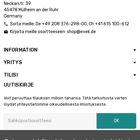
Neckarstr. 39
45478 Mülheim an der Ruhr
Germany
Soita meille:
De
+49 208 376-298-00
, Ch
+41 615 100-612

Kirjoita meille osoitteeseen:
shop@evek.de

INFORMATION
YRITYS
TILISI
UUTISKIRJE
Voit peruuttaa tilauksen milloin tahansa. Tätä tarkoitusta varten
löydät yhteystietomme oikeudellisesta ilmoituksesta.
OK