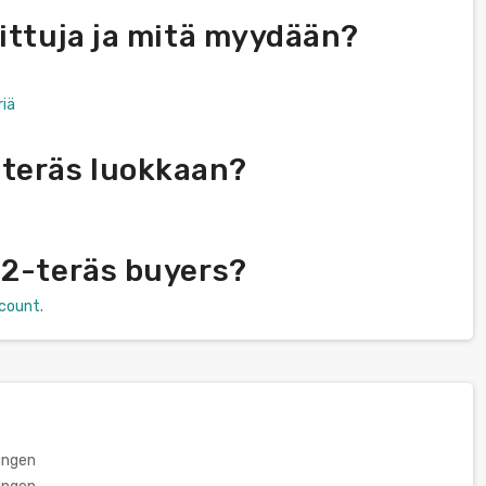
ittuja ja mitä myydään?
riä
-teräs luokkaan?
12-teräs buyers?
scount
.
ungen