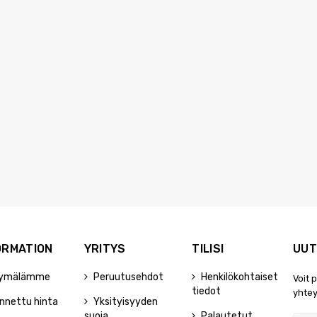
ORMATION
YRITYS
TILISI
UUT
ymälämme
Peruutusehdot
Henkilökohtaiset
Voit 
tiedot
yhtey
nnettu hinta
Yksityisyyden
suoja
Palautetut