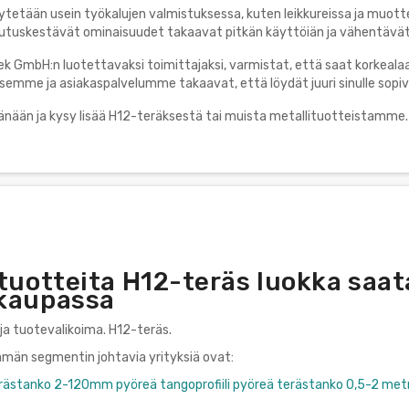
tetään usein työkalujen valmistuksessa, kuten leikkureissa ja muotte
lutuskestävät ominaisuudet takaavat pitkän käyttöiän ja vähentävät 
ek GmbH:n luotettavaksi toimittajaksi, varmistat, että saat korkeala
mme ja asiakaspalvelumme takaavat, että löydät juuri sinulle sopiv
änään ja kysy lisää H12-teräksestä tai muista metallituotteistamm
tuotteita H12-teräs luokka saat
kaupassa
ja tuotevalikoima. H12-teräs.
tämän segmentin johtavia yrityksiä ovat:
rästanko 2-120mm pyöreä tangoprofiili pyöreä terästanko 0,5-2 met