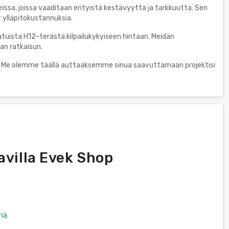
issa, joissa vaaditaan erityistä kestävyyttä ja tarkkuutta. Sen
ylläpitokustannuksia.
atuista H12-terästä kilpailukykyiseen hintaan. Meidän
an ratkaisun.
e. Me olemme täällä auttaaksemme sinua saavuttamaan projektisi
avilla Evek Shop
riä