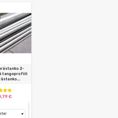
erästanko 2-
 tangoprofiili
rästanko...
0,79 €