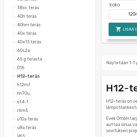
koko
38xc teräs
40h teräs
40hm teräs

LISÄÄ 
40x teräs
40x13 teräs
60s2a
65 g terästä
Näytetään 1-1 
D16
H12-teräs
h12mf
H12-te
hn70u
H12-teräs on se
ot4-1
lämpötilankestä
r6m5
Evek GmbH tarjo
u10a teräs
auttaa sinua va
u8a teräs
sovituksen proje
V65