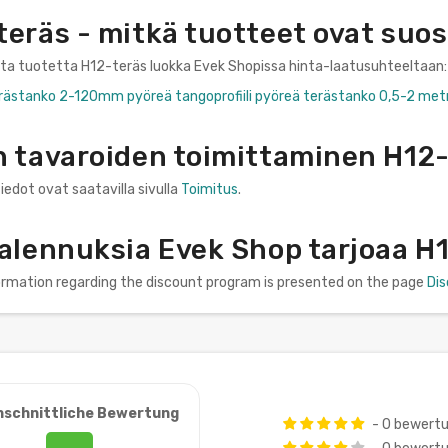
eräs - mitkä tuotteet ovat suos
nta tuotetta H12-teräs luokka Evek Shopissa hinta-laatusuhteeltaan:
rästanko 2-120mm pyöreä tangoprofiili pyöreä terästanko 0,5-2 met
n tavaroiden toimittaminen H12
iedot ovat saatavilla sivulla
Toimitus
.
 alennuksia Evek Shop tarjoaa H
formation regarding the discount program is presented on the page
Di
hschnittliche Bewertung
- 0 bewert