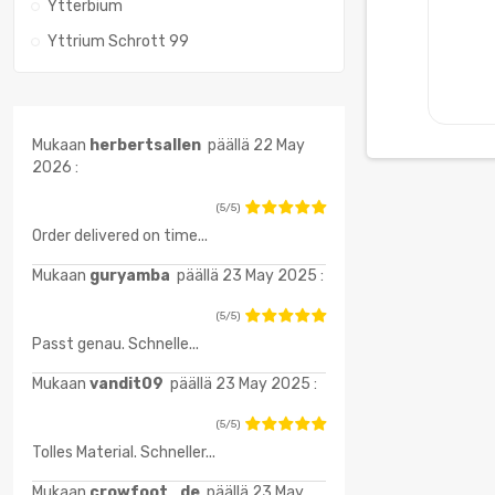
Ytterbium
Yttrium Schrott 99
Mukaan
herbertsallen
päällä 22 May
2026 :
(5/5)
Order delivered on time...
Mukaan
guryamba
päällä 23 May 2025 :
(5/5)
Passt genau. Schnelle...
Mukaan
vandit09
päällä 23 May 2025 :
(5/5)
Tolles Material. Schneller...
Mukaan
crowfoot_de
päällä 23 May