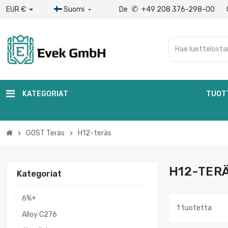
✆
EUR €
Suomi
De
+49 208 376-298-00

KATEGORIAT
TUOT
GOST Teräs
H12-teräs
chevron_right
chevron_right
H12-TER
Kategoriat
6%+
1 tuotetta
Alloy C276