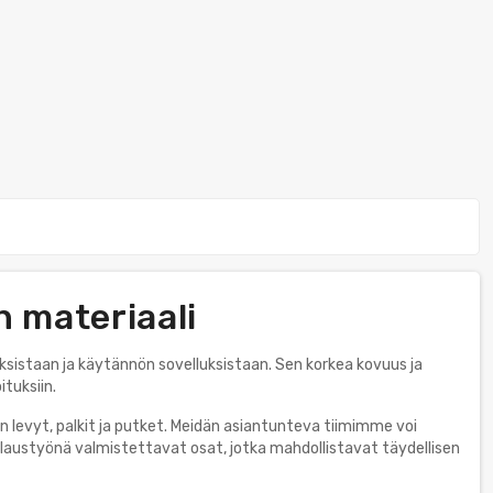
n materiaali
sistaan ja käytännön sovelluksistaan. Sen korkea kovuus ja
ituksiin.
 levyt, palkit ja putket. Meidän asiantunteva tiimimme voi
laustyönä valmistettavat osat, jotka mahdollistavat täydellisen