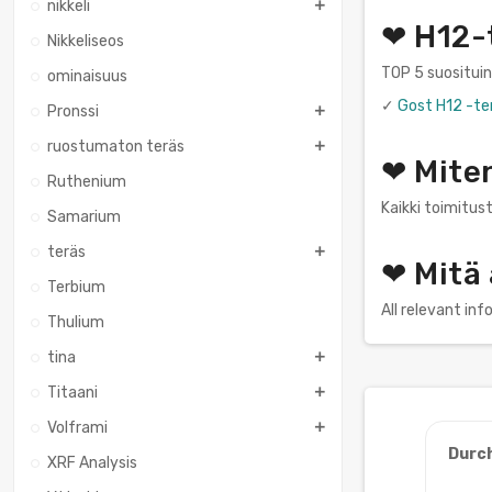
nikkeli
❤ H12-t
Nikkeliseos
TOP 5 suositui
ominaisuus
✓
Gost H12 -te
Pronssi
ruostumaton teräs
❤ Mite
Ruthenium
Kaikki toimitust
Samarium
teräs
❤ Mitä
Terbium
All relevant in
Thulium
tina
Titaani
Volframi
Durc
XRF Analysis