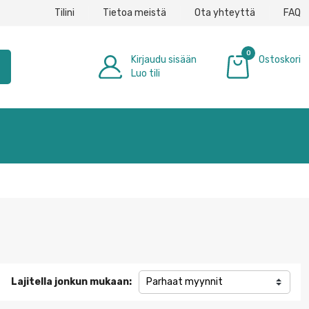
Tilini
Tietoa meistä
Ota yhteyttä
FAQ
0
Kirjaudu sisään
Ostoskori
h
Luo tili
0,00 €
Lajitella jonkun mukaan:
Parhaat myynnit