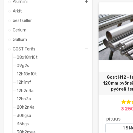
Alumiini
Arkit
bestseller
Cerium
Gallium
GOST Teräs
08x18h10t
09g2s
12h18n10t
Gost H12 -t
12h1mf
120mm pyöreä
pyöreä te
12h2n4a
12hn3a
20h2n4a
3 25
30hgsa
pituus
35hgs
38h2mua