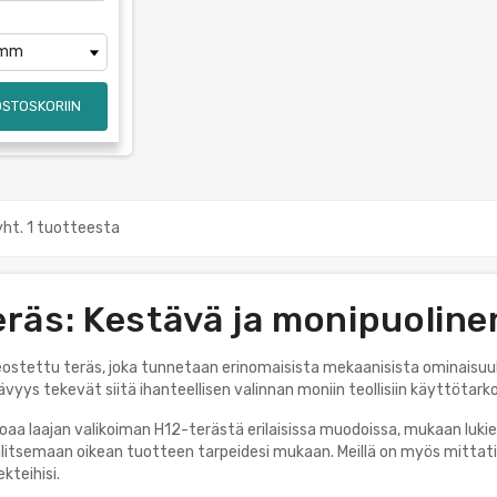
OSTOSKORIIN
yht. 1 tuotteesta
räs: Kestävä ja monipuoline
ostettu teräs, joka tunnetaan erinomaisista mekaanisista ominaisuuk
vyys tekevät siitä ihanteellisen valinnan moniin teollisiin käyttötarko
aa laajan valikoiman H12-terästä erilaisissa muodoissa, mukaan lukien
litsemaan oikean tuotteen tarpeidesi mukaan. Meillä on myös mittati
kteihisi.