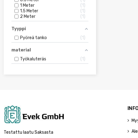
1 Meter
1
1.5 Meter
1
2 Meter
1
Tyyppi
Pyöreä tanko
1
material
Työkaluteräs
1
INF
My
Ale
Testattu laatu Saksasta