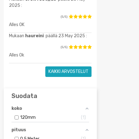
2025 :
(5/5)
Alles OK
Mukaan
haureini
päällä 23 May 2025 :
(5/5)
Alles Ok
KAIKKI ARVOSTELUT
Suodata
koko
120mm
1
pituus
0.5 Meter
1