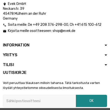
Evek GmbH

Neckarstr. 39
45478 Mülheim an der Ruhr
Germany
Soita meille:
De
+49 208 376-298-00
, Ch
+41 615 100-612

Kirjoita meille osoitteeseen:
shop@evek.de

INFORMATION
YRITYS
TILISI
UUTISKIRJE
Voit peruuttaa tilauksen milloin tahansa. Tätä tarkoitusta varten
löydät yhteystietomme oikeudellisesta ilmoituksesta.
OK