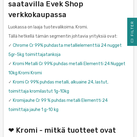
saatavilla Evek Shop
verkkokaupassa
R
Luokassa on laaja tuotevalikoima. Kromi.
Tällä hetkellä tämän segmentin johtavia yrityksiä ovat:
F
I
L
T
E
✓
Chrome Cr 99% puhdasta metallielementtiä 24 nugget
5gr-5kg toimittajatankoja
✓
Kromi Metalli Cr 99% puhdas metalli Elementti 24 Nugget
10kg Kromi Kromi
✓
Kromi Cr 99% puhdas metalli, alkuaine 24, lastut,
toimittaja kromilastut 1g-10kg
✓
Kromijauhe Cr 99 % puhdas metalli Elementti 24
toimittaja jauhe 1 g-10 kg
❤ Kromi - mitkä tuotteet ovat