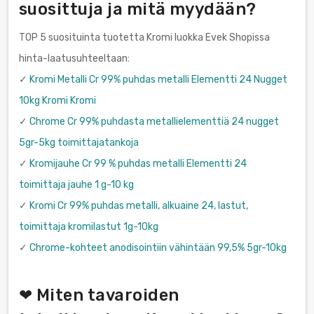
suosittuja ja mitä myydään?
TOP 5 suosituinta tuotetta Kromi luokka Evek Shopissa
hinta-laatusuhteeltaan:
✓
Kromi Metalli Cr 99% puhdas metalli Elementti 24 Nugget
10kg Kromi Kromi
✓
Chrome Cr 99% puhdasta metallielementtiä 24 nugget
5gr-5kg toimittajatankoja
✓
Kromijauhe Cr 99 % puhdas metalli Elementti 24
toimittaja jauhe 1 g-10 kg
✓
Kromi Cr 99% puhdas metalli, alkuaine 24, lastut,
toimittaja kromilastut 1g-10kg
✓
Chrome-kohteet anodisointiin vähintään 99,5% 5gr-10kg
❤ Miten tavaroiden