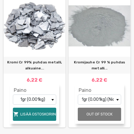
Kromi Cr 99% puhdas metalli,
Kromijauhe Cr 99 % puhdas
alkuaine...
metalli...
6,22 €
6,22 €
Paino
Paino

LISÄÄ OSTOSKORIIN
OUT OF STOCK