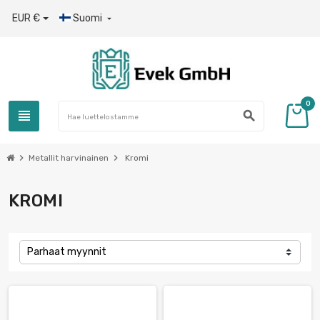
EUR €
Suomi

0
view_headline
search
chevron_right
chevron_right
Metallit harvinainen
Kromi
KROMI
Parhaat myynnit