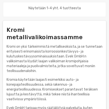
Näytetään 1-4 yht. 4 tuotteesta
Kromi
metallivalikoimassamme
Kromi on yksi tärkeimmistä metalliseoksista, ja se tunnetaan
erityisesti erinomaisista korroosionkestävyys- ja
kulutuskestävyysominaisuuksistaan. Evek GmbH:n
valikoimasta löydät laajan valikoiman kromipohjaisia
materiaaleja ja puolivalmisteita, jotka soveltuvat moniin
teollisuudenaloihin.
Kromia käytetään laajasti esimerkiksi auto- ja
konepajateollisuudessa, sekä rakennus- ja
energiateollisuudessa. Kromiseokset parantavat teräksen
lujuutta ja kestävyttä, mikä tekee niistä ihanteellisia
vaativissa ympäristöissä.
Evek GmbH tarjoaa myös räätälöityjä palveluita, kuten