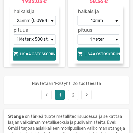
1 922,03 €
58,36 €
halkaisija
halkaisija
pituus
pituus


LISÄÄ OSTOSKORIIN
LISÄÄ OSTOSKORIIN
Näytetään 1-20 yht. 26 tuotteesta
navigate_before
navigate_next
1
2
Stange
on tärkeä tuote metalliteollisuudessa, ja se kattaa
laajan valikoiman metalliseoksia ja puolivalmisteita. Evek
GmbH tarjoaa asiakkailleen monipuolisen valikoiman stangeja