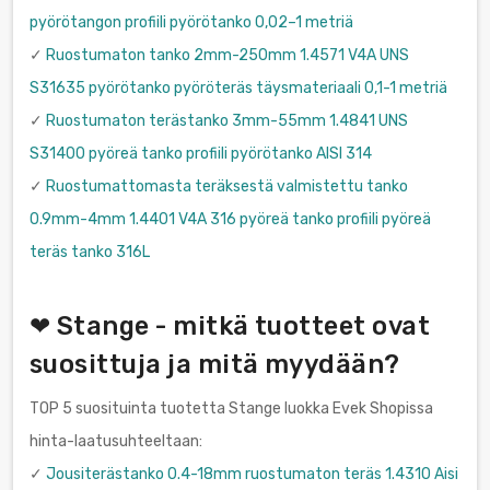
pyörötangon profiili pyörötanko 0,02–1 metriä
✓
Ruostumaton tanko 2mm-250mm 1.4571 V4A UNS
S31635 pyörötanko pyöröteräs täysmateriaali 0,1-1 metriä
✓
Ruostumaton terästanko 3mm-55mm 1.4841 UNS
S31400 pyöreä tanko profiili pyörötanko AISI 314
✓
Ruostumattomasta teräksestä valmistettu tanko
0.9mm-4mm 1.4401 V4A 316 pyöreä tanko profiili pyöreä
teräs tanko 316L
❤ Stange - mitkä tuotteet ovat
suosittuja ja mitä myydään?
TOP 5 suosituinta tuotetta Stange luokka Evek Shopissa
hinta-laatusuhteeltaan:
✓
Jousiterästanko 0.4-18mm ruostumaton teräs 1.4310 Aisi