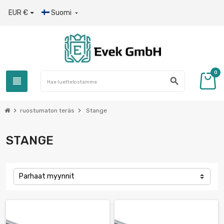
EUR €
Suomi

0
view_headline
search
chevron_right
chevron_right
ruostumaton teräs
Stange
STANGE
Parhaat myynnit