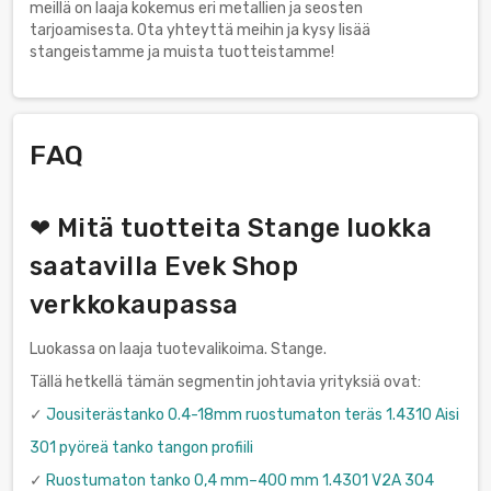
meillä on laaja kokemus eri metallien ja seosten
tarjoamisesta. Ota yhteyttä meihin ja kysy lisää
stangeistamme ja muista tuotteistamme!
FAQ
❤ Mitä tuotteita Stange luokka
saatavilla Evek Shop
verkkokaupassa
Luokassa on laaja tuotevalikoima. Stange.
Tällä hetkellä tämän segmentin johtavia yrityksiä ovat:
✓
Jousiterästanko 0.4-18mm ruostumaton teräs 1.4310 Aisi
301 pyöreä tanko tangon profiili
✓
Ruostumaton tanko 0,4 mm–400 mm 1.4301 V2A 304