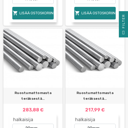


LISÄÄ OSTOSKORIIN
LISÄÄ OSTOSKORIIN
R
F
I
L
T
E
Ruostumattomasta
Ruostumattomasta
teräksestä...
teräksestä...
283,88 €
217,99 €
halkaisija
halkaisija