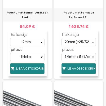
Ruostumattoman teräksen
Ruostumattomasta
tanko...
teräksestä...
84,09 €
1 628,74 €
halkaisija
halkaisija
pituus
pituus


LISÄÄ OSTOSKORIIN
LISÄÄ OSTOSKORIIN