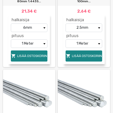
80mm 1.4435...
100mm...
21,34 €
2,64 €
halkaisija
halkaisija
pituus
pituus


LISÄÄ OSTOSKORIIN
LISÄÄ OSTOSKORIIN