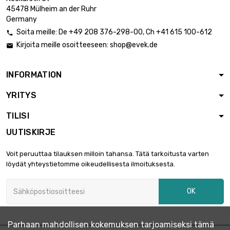
45478 Mülheim an der Ruhr
Germany
Soita meille:
De
+49 208 376-298-00
, Ch
+41 615 100-612

Kirjoita meille osoitteeseen:
shop@evek.de

INFORMATION
YRITYS
TILISI
UUTISKIRJE
Voit peruuttaa tilauksen milloin tahansa. Tätä tarkoitusta varten
löydät yhteystietomme oikeudellisesta ilmoituksesta.
OK
Parhaan mahdollisen kokemuksen tarjoamiseksi tämä