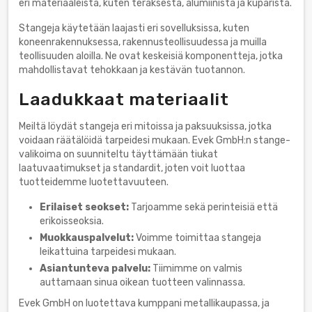
eri materiaaleista, kuten teräksestä, alumiinista ja kuparista.
Stangeja käytetään laajasti eri sovelluksissa, kuten
koneenrakennuksessa, rakennusteollisuudessa ja muilla
teollisuuden aloilla. Ne ovat keskeisiä komponentteja, jotka
mahdollistavat tehokkaan ja kestävän tuotannon.
Laadukkaat materiaalit
Meiltä löydät stangeja eri mitoissa ja paksuuksissa, jotka
voidaan räätälöidä tarpeidesi mukaan. Evek GmbH:n stange-
valikoima on suunniteltu täyttämään tiukat
laatuvaatimukset ja standardit, joten voit luottaa
tuotteidemme luotettavuuteen.
Erilaiset seokset:
Tarjoamme sekä perinteisiä että
erikoisseoksia.
Muokkauspalvelut:
Voimme toimittaa stangeja
leikattuina tarpeidesi mukaan.
Asiantunteva palvelu:
Tiimimme on valmis
auttamaan sinua oikean tuotteen valinnassa.
Evek GmbH on luotettava kumppani metallikaupassa, ja