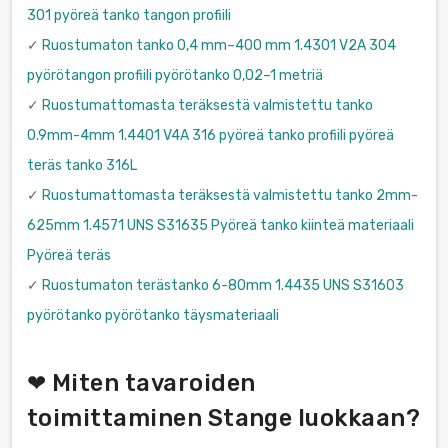
301 pyöreä tanko tangon profiili
✓
Ruostumaton tanko 0,4 mm–400 mm 1.4301 V2A 304
pyörötangon profiili pyörötanko 0,02–1 metriä
✓
Ruostumattomasta teräksestä valmistettu tanko
0.9mm-4mm 1.4401 V4A 316 pyöreä tanko profiili pyöreä
teräs tanko 316L
✓
Ruostumattomasta teräksestä valmistettu tanko 2mm-
625mm 1.4571 UNS S31635 Pyöreä tanko kiinteä materiaali
Pyöreä teräs
✓
Ruostumaton terästanko 6-80mm 1.4435 UNS S31603
pyörötanko pyörötanko täysmateriaali
❤ Miten tavaroiden
toimittaminen Stange luokkaan?