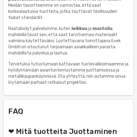
Meidän tavoitteemme on varmistaa, että saat
korkealaatuisia tuotteita, jotka täyttävät teollisuuden
tiukat standardit.
Räätälöidyt palvelumme, kuten
leikkuu
ja
muotoilu
,
mahdollistavat sen, että saat tarvitsemasi materiaalit
valmiina käytettäväksi. Luotettavana toimittajana Evek
GmbH on sitoutunut tarjoamaan asiakkailleen parasta
mahdollista palvelua ja laatua.
Tervetuloa tutustumaan kattavaan tuotevalikoimaamme ja
hyödyntämään asiantuntemustamme juottamisessa ja
metallikaupankäynnissä. Ota yhteyttä, niin autamme sinua
löytämään parhaat ratkaisut projektiisi.
FAQ
❤ Mitä tuotteita Juottaminen