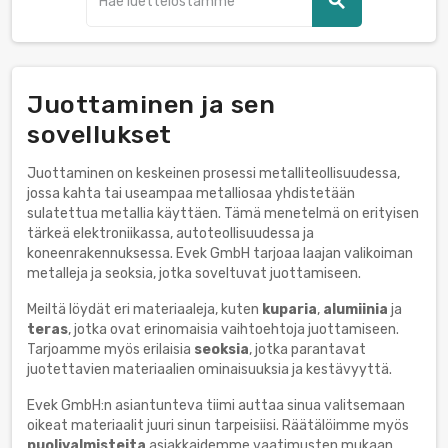
search
Juottaminen ja sen
sovellukset
Juottaminen on keskeinen prosessi metalliteollisuudessa,
jossa kahta tai useampaa metalliosaa yhdistetään
sulatettua metallia käyttäen. Tämä menetelmä on erityisen
tärkeä elektroniikassa, autoteollisuudessa ja
koneenrakennuksessa. Evek GmbH tarjoaa laajan valikoiman
metalleja ja seoksia, jotka soveltuvat juottamiseen.
Meiltä löydät eri materiaaleja, kuten
kuparia
,
alumiinia
ja
teras
, jotka ovat erinomaisia vaihtoehtoja juottamiseen.
Tarjoamme myös erilaisia
seoksia
, jotka parantavat
juotettavien materiaalien ominaisuuksia ja kestävyyttä.
Evek GmbH:n asiantunteva tiimi auttaa sinua valitsemaan
oikeat materiaalit juuri sinun tarpeisiisi. Räätälöimme myös
puolivalmisteita
asiakkaidemme vaatimusten mukaan.