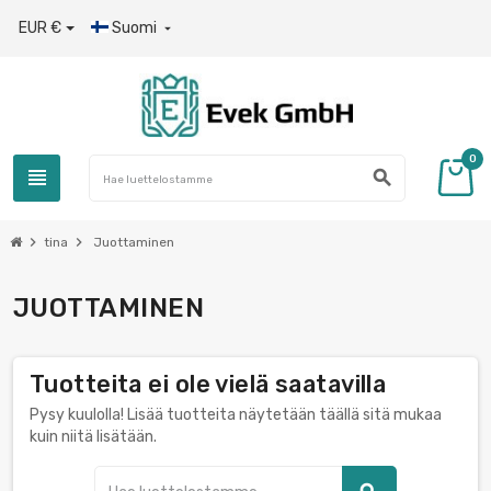
EUR €
Suomi

0
view_headline
search
chevron_right
chevron_right
tina
Juottaminen
JUOTTAMINEN
Tuotteita ei ole vielä saatavilla
Pysy kuulolla! Lisää tuotteita näytetään täällä sitä mukaa
kuin niitä lisätään.