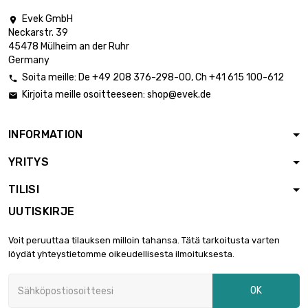
Evek GmbH

Neckarstr. 39
45478 Mülheim an der Ruhr
Germany
Soita meille:
De
+49 208 376-298-00
, Ch
+41 615 100-612

Kirjoita meille osoitteeseen:
shop@evek.de

INFORMATION
YRITYS
TILISI
UUTISKIRJE
Voit peruuttaa tilauksen milloin tahansa. Tätä tarkoitusta varten
löydät yhteystietomme oikeudellisesta ilmoituksesta.
OK