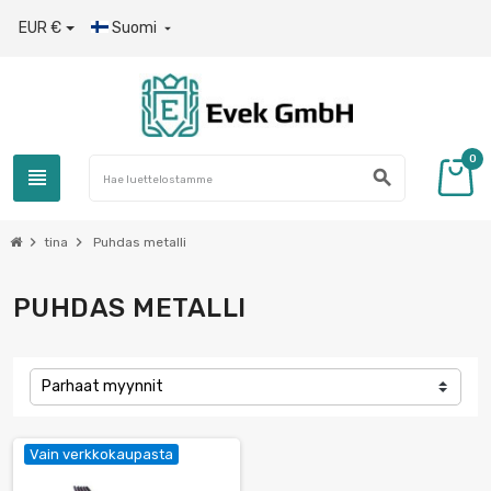
EUR €
Suomi

0
view_headline
search
chevron_right
chevron_right
tina
Puhdas metalli
PUHDAS METALLI
Parhaat myynnit
Vain verkkokaupasta