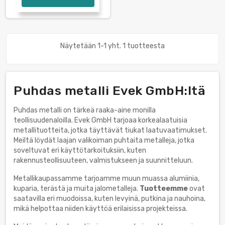
Näytetään 1-1 yht. 1 tuotteesta
Puhdas metalli Evek GmbH:ltä
Puhdas metalli on tärkeä raaka-aine monilla
teollisuudenaloilla. Evek GmbH tarjoaa korkealaatuisia
metallituotteita, jotka täyttävät tiukat laatuvaatimukset.
Meiltä löydät laajan valikoiman puhtaita metalleja, jotka
soveltuvat eri käyttötarkoituksiin, kuten
rakennusteollisuuteen, valmistukseen ja suunnitteluun.
Metallikaupassamme tarjoamme muun muassa alumiinia,
kuparia, terästä ja muita jalometalleja.
Tuotteemme
ovat
saatavilla eri muodoissa, kuten levyinä, putkina ja nauhoina,
mikä helpottaa niiden käyttöä erilaisissa projekteissa.