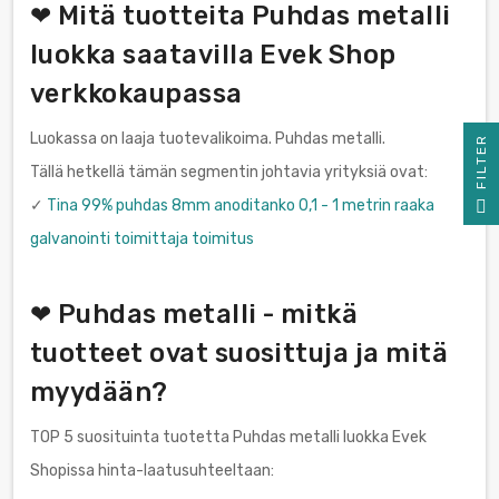
❤ Mitä tuotteita Puhdas metalli
luokka saatavilla Evek Shop
verkkokaupassa
Luokassa on laaja tuotevalikoima. Puhdas metalli.
R
Tällä hetkellä tämän segmentin johtavia yrityksiä ovat:
F
I
L
T
E
✓
Tina 99% puhdas 8mm anoditanko 0,1 - 1 metrin raaka
galvanointi toimittaja toimitus
❤ Puhdas metalli - mitkä
tuotteet ovat suosittuja ja mitä
myydään?
TOP 5 suosituinta tuotetta Puhdas metalli luokka Evek
Shopissa hinta-laatusuhteeltaan: