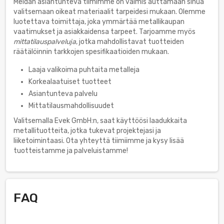
Meidän asiantunteva tiimimme on valmis auttamaan sinua
valitsemaan oikeat materiaalit tarpeidesi mukaan. Olemme
luotettava toimittaja, joka ymmärtää metallikaupan
vaatimukset ja asiakkaidensa tarpeet. Tarjoamme myös
mittatilauspalveluja
, jotka mahdollistavat tuotteiden
räätälöinnin tarkkojen spesifikaatioiden mukaan.
Laaja valikoima puhtaita metalleja
Korkealaatuiset tuotteet
Asiantunteva palvelu
Mittatilausmahdollisuudet
Valitsemalla Evek GmbH:n, saat käyttöösi laadukkaita
metallituotteita, jotka tukevat projektejasi ja
liiketoimintaasi. Ota yhteyttä tiimiimme ja kysy lisää
tuotteistamme ja palveluistamme!
FAQ