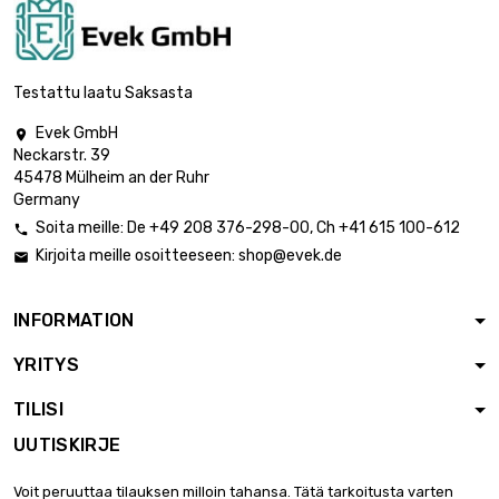
Testattu laatu Saksasta
Evek GmbH

Neckarstr. 39
45478 Mülheim an der Ruhr
Germany
Soita meille:
De
+49 208 376-298-00
, Ch
+41 615 100-612

Kirjoita meille osoitteeseen:
shop@evek.de

INFORMATION
YRITYS
TILISI
UUTISKIRJE
Voit peruuttaa tilauksen milloin tahansa. Tätä tarkoitusta varten