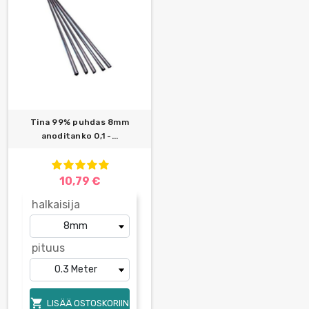
Tina 99% puhdas 8mm
anoditanko 0,1 -...
10,79 €
halkaisija
pituus

LISÄÄ OSTOSKORIIN