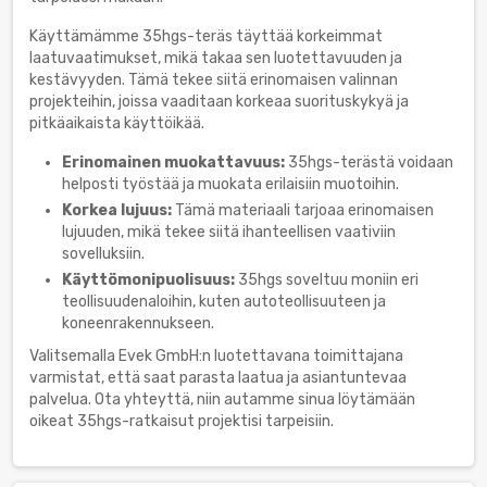
Käyttämämme 35hgs-teräs täyttää korkeimmat
laatuvaatimukset, mikä takaa sen luotettavuuden ja
kestävyyden. Tämä tekee siitä erinomaisen valinnan
projekteihin, joissa vaaditaan korkeaa suorituskykyä ja
pitkäaikaista käyttöikää.
Erinomainen muokattavuus:
35hgs-terästä voidaan
helposti työstää ja muokata erilaisiin muotoihin.
Korkea lujuus:
Tämä materiaali tarjoaa erinomaisen
lujuuden, mikä tekee siitä ihanteellisen vaativiin
sovelluksiin.
Käyttömonipuolisuus:
35hgs soveltuu moniin eri
teollisuudenaloihin, kuten autoteollisuuteen ja
koneenrakennukseen.
Valitsemalla Evek GmbH:n luotettavana toimittajana
varmistat, että saat parasta laatua ja asiantuntevaa
palvelua. Ota yhteyttä, niin autamme sinua löytämään
oikeat 35hgs-ratkaisut projektisi tarpeisiin.