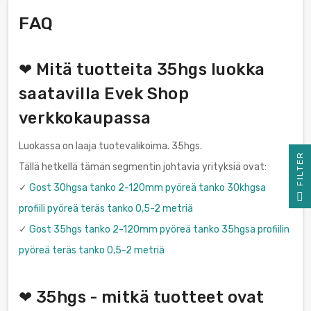
FAQ
❤ Mitä tuotteita 35hgs luokka
saatavilla Evek Shop
verkkokaupassa
Luokassa on laaja tuotevalikoima. 35hgs.
R
Tällä hetkellä tämän segmentin johtavia yrityksiä ovat:
✓
Gost 30hgsa tanko 2-120mm pyöreä tanko 30khgsa
F
I
L
T
E
profiili pyöreä teräs tanko 0,5-2 metriä
✓
Gost 35hgs tanko 2-120mm pyöreä tanko 35hgsa profiilin
pyöreä teräs tanko 0,5-2 metriä
❤ 35hgs - mitkä tuotteet ovat