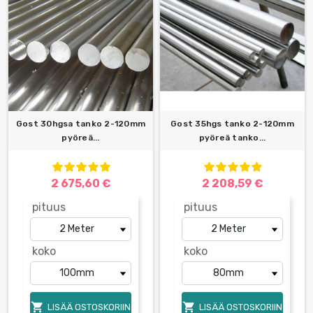
Gost 30hgsa tanko 2-120mm
Gost 35hgs tanko 2-120mm
pyöreä...
pyöreä tanko...
2 675,60 €
2 208,59 €
pituus
pituus
koko
koko


LISÄÄ OSTOSKORIIN
LISÄÄ OSTOSKORIIN