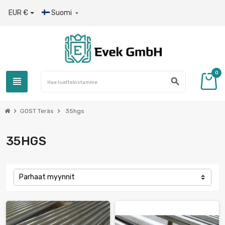
EUR €
Suomi

0
view_headline
search
chevron_right
chevron_right
GOST Teräs
35hgs
35HGS
Parhaat myynnit