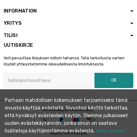
INFORMATION
YRITYS
TILISI
UUTISKIRJE
Voit peruuttaa tilauksen milloin tahansa. Tätä tarkoitusta varten
löydät yhteystietomme oikeudellisesta ilmoituksesta.
OK
Parhaan mahdollisen kokemuksen tarjoamiseksi tämä
sivusto käyttää evästeitä. Sivustosi käyttö tarkoittaa,
Verkkokaupan maksutavat
että hyväksyt evästeiden käytön. Olemme julkaisseet
uuden evästekäytännön, jonka sinun on saatava
lisätietoja käyttämistämme evästeistä.
View cookies
Nopea toimitus per