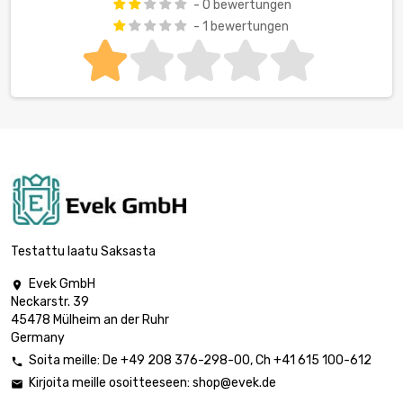
- 0 bewertungen
- 1 bewertungen
Testattu laatu Saksasta
Evek GmbH

Neckarstr. 39
45478 Mülheim an der Ruhr
Germany
Soita meille:
De
+49 208 376-298-00
, Ch
+41 615 100-612

Kirjoita meille osoitteeseen:
shop@evek.de
