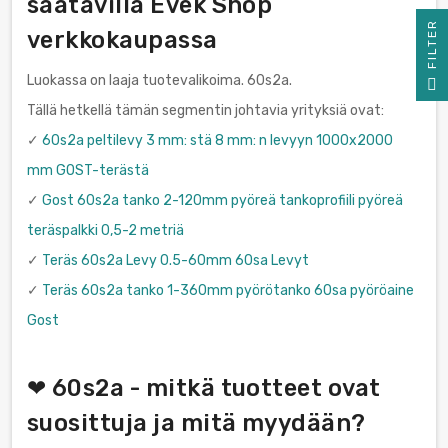
saatavilla Evek Shop
R
verkkokaupassa
F
I
L
T
E
Luokassa on laaja tuotevalikoima. 60s2a.
Tällä hetkellä tämän segmentin johtavia yrityksiä ovat:
✓
60s2a peltilevy 3 mm: stä 8 mm: n levyyn 1000x2000
mm GOST-terästä
✓
Gost 60s2a tanko 2-120mm pyöreä tankoprofiili pyöreä
teräspalkki 0,5-2 metriä
✓
Teräs 60s2a Levy 0.5-60mm 60sa Levyt
✓
Teräs 60s2a tanko 1-360mm pyörötanko 60sa pyöröaine
Gost
❤ 60s2a - mitkä tuotteet ovat
suosittuja ja mitä myydään?