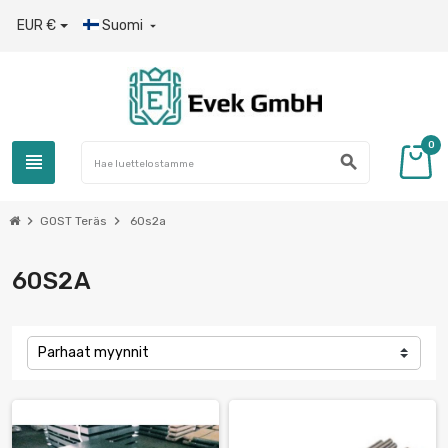
EUR €
Suomi

0
view_headline
search
chevron_right
chevron_right
GOST Teräs
60s2a
60S2A
Parhaat myynnit