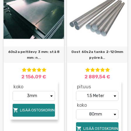
60s2a peltilevy 3 mm: stä 8
Gost 60s2a tanko 2-120mm
mm: n...
pyöreä...
2 156,09 €
2 889,54 €
koko
pituus
koko

LISÄÄ OSTOSKORIIN

LISÄÄ OSTOSKORIIN