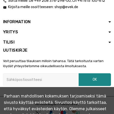
Soita meille:
De
+49 208 376-298-00
, Ch
+41 615 100-612

Kirjoita meille osoitteeseen:
shop@evek.de

INFORMATION
YRITYS
TILISI
UUTISKIRJE
Voit peruuttaa tilauksen milloin tahansa. Tätä tarkoitusta varten
löydät yhteystietomme oikeudellisesta ilmoituksesta.
OK
Parhaan mahdollisen kokemuksen tarjoamiseksi tämä
sivusto käyttää evästeitä. Sivustosi käyttö tarkoittaa,
Verkkokaupan maksutavat
että hyväksyt evästeiden käytön. Olemme julkaisseet