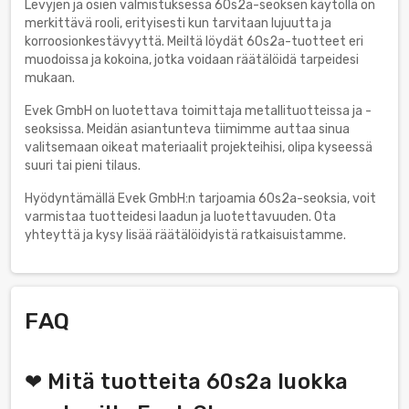
Levyjen ja osien valmistuksessa 60s2a-seoksen käytöllä on
merkittävä rooli, erityisesti kun tarvitaan lujuutta ja
korroosionkestävyyttä. Meiltä löydät 60s2a-tuotteet eri
muodoissa ja kokoina, jotka voidaan räätälöidä tarpeidesi
mukaan.
Evek GmbH on luotettava toimittaja metallituotteissa ja -
seoksissa. Meidän asiantunteva tiimimme auttaa sinua
valitsemaan oikeat materiaalit projekteihisi, olipa kyseessä
suuri tai pieni tilaus.
Hyödyntämällä Evek GmbH:n tarjoamia 60s2a-seoksia, voit
varmistaa tuotteidesi laadun ja luotettavuuden. Ota
yhteyttä ja kysy lisää räätälöidyistä ratkaisuistamme.
FAQ
❤ Mitä tuotteita 60s2a luokka