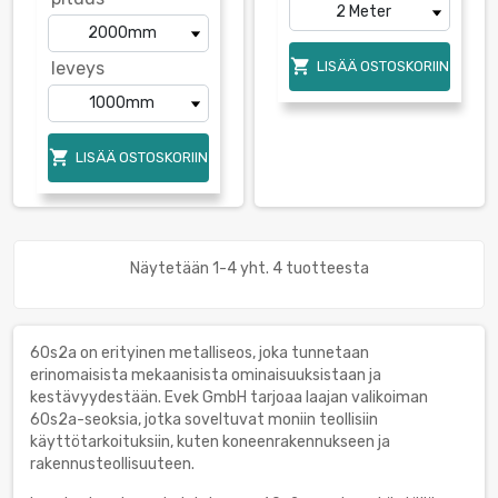

leveys
LISÄÄ OSTOSKORIIN

LISÄÄ OSTOSKORIIN
Näytetään 1-4 yht. 4 tuotteesta
60s2a on erityinen metalliseos, joka tunnetaan
erinomaisista mekaanisista ominaisuuksistaan ja
kestävyydestään. Evek GmbH tarjoaa laajan valikoiman
60s2a-seoksia, jotka soveltuvat moniin teollisiin
käyttötarkoituksiin, kuten koneenrakennukseen ja
rakennusteollisuuteen.