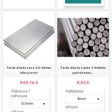
Teräs 60s2a Levy 0.5-60mm
Teräs 60s2a tanko 1-360mm
60sa Levyt
pyörötanko...
440,76 €
8,53 €
Paksuus /
halkaisija
vahvuus
pituus
pituus