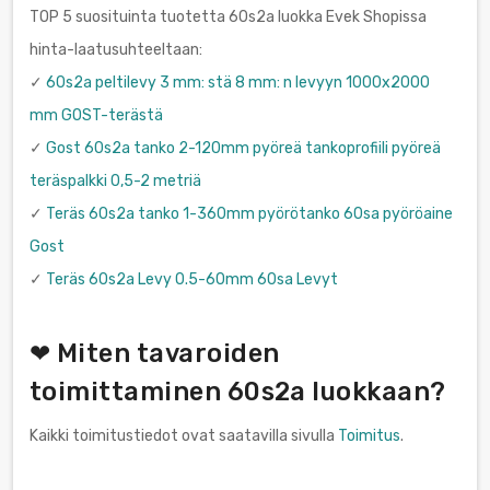
TOP 5 suosituinta tuotetta 60s2a luokka Evek Shopissa
hinta-laatusuhteeltaan:
✓
60s2a peltilevy 3 mm: stä 8 mm: n levyyn 1000x2000
mm GOST-terästä
✓
Gost 60s2a tanko 2-120mm pyöreä tankoprofiili pyöreä
teräspalkki 0,5-2 metriä
✓
Teräs 60s2a tanko 1-360mm pyörötanko 60sa pyöröaine
Gost
✓
Teräs 60s2a Levy 0.5-60mm 60sa Levyt
❤ Miten tavaroiden
toimittaminen 60s2a luokkaan?
Kaikki toimitustiedot ovat saatavilla sivulla
Toimitus
.