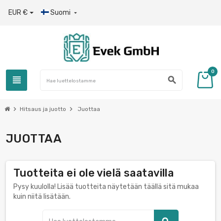
EUR €
Suomi

0
view_headline
search
chevron_right
chevron_right
Hitsaus ja juotto
Juottaa
JUOTTAA
Tuotteita ei ole vielä saatavilla
Pysy kuulolla! Lisää tuotteita näytetään täällä sitä mukaa
kuin niitä lisätään.