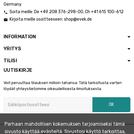
Germany
Soita meille:
De
+49 208 376-298-00
, Ch
+41 615 100-612

Kirjoita meille osoitteeseen:
shop@evek.de

INFORMATION
YRITYS
TILISI
UUTISKIRJE
Voit peruuttaa tilauksen milloin tahansa. Tätä tarkoitusta varten
löydät yhteystietomme oikeudellisesta ilmoituksesta.
OK
Parhaan mahdollisen kokemuksen tarjoamiseksi tämä
sivusto käyttää evästeitä. Sivustosi käyttö tarkoittaa,
Verkkokaupan maksutavat