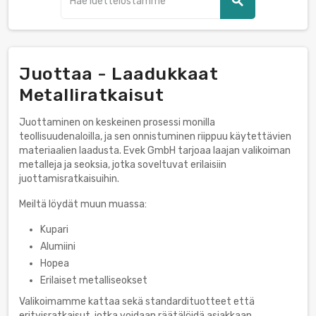
search
Juottaa - Laadukkaat
Metalliratkaisut
Juottaminen on keskeinen prosessi monilla
teollisuudenaloilla, ja sen onnistuminen riippuu käytettävien
materiaalien laadusta. Evek GmbH tarjoaa laajan valikoiman
metalleja ja seoksia, jotka soveltuvat erilaisiin
juottamisratkaisuihin.
Meiltä löydät muun muassa:
Kupari
Alumiini
Hopea
Erilaiset metalliseokset
Valikoimamme kattaa sekä standardituotteet että
erityisratkaisut, jotka voidaan räätälöidä asiakkaan