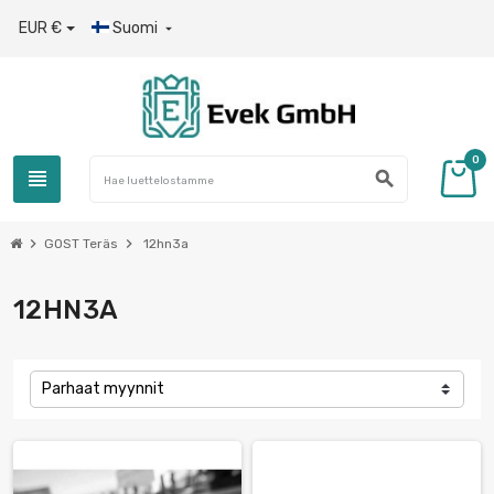
EUR €
Suomi

0
view_headline
search
chevron_right
chevron_right
GOST Teräs
12hn3a
12HN3A
Parhaat myynnit