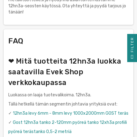
12hn3a-seosten käytössä. Ota yhteyttä ja pyydä tarjous jo
tänään!
FAQ
R
F
I
L
T
E
❤ Mitä tuotteita 12hn3a luokka
saatavilla Evek Shop
verkkokaupassa
Luokassa on laaja tuotevalikoima. 12hn3a.
Tällä hetkellä tämän segmentin johtavia yrityksiä ovat:
✓
12hn3a levy 6mm - 8mm levy 1000x2000mm GOST teräs
✓
Gost 12hn3a tanko 2-120mm pyöreä tanko 12xh3a profiili
pyöreä terästanko 0,5-2 metriä