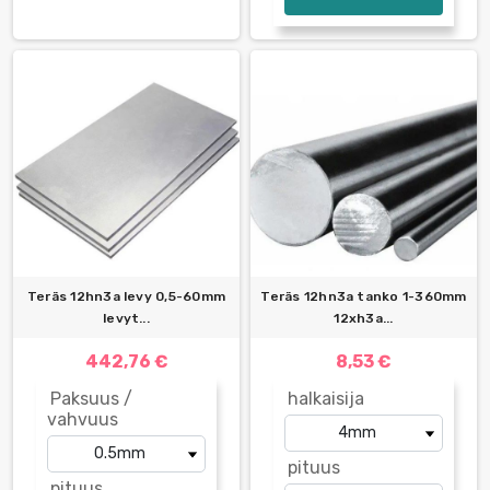
Teräs 12hn3a levy 0,5-60mm
Teräs 12hn3a tanko 1-360mm
levyt...
12xh3a...
442,76 €
8,53 €
Paksuus /
halkaisija
vahvuus
pituus
pituus