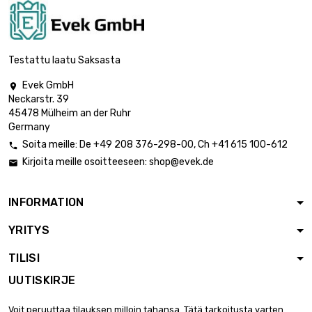
Testattu laatu Saksasta
Evek GmbH

Neckarstr. 39
45478 Mülheim an der Ruhr
Germany
Soita meille:
De
+49 208 376-298-00
, Ch
+41 615 100-612

Kirjoita meille osoitteeseen:
shop@evek.de

INFORMATION
YRITYS
TILISI
UUTISKIRJE
Voit peruuttaa tilauksen milloin tahansa. Tätä tarkoitusta varten