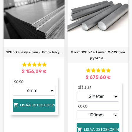
12hn3a levy 6mm - 8mm levy...
Gost 12hn3a tanko 2-120mm
pyöreä...
2 156,09 €
2 675,60 €
koko
pituus

LISÄÄ OSTOSKORIIN
koko

LISÄÄ OSTOSKORIIN