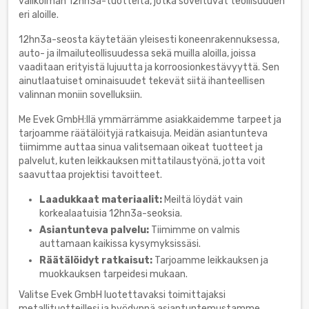
valikoiman 12hn3a-tuotteita, jotka soveltuvat teollisuuden
eri aloille.
12hn3a-seosta käytetään yleisesti koneenrakennuksessa,
auto- ja ilmailuteollisuudessa sekä muilla aloilla, joissa
vaaditaan erityistä lujuutta ja korroosionkestävyyttä. Sen
ainutlaatuiset ominaisuudet tekevät siitä ihanteellisen
valinnan moniin sovelluksiin.
Me Evek GmbH:llä ymmärrämme asiakkaidemme tarpeet ja
tarjoamme räätälöityjä ratkaisuja. Meidän asiantunteva
tiimimme auttaa sinua valitsemaan oikeat tuotteet ja
palvelut, kuten leikkauksen mittatilaustyönä, jotta voit
saavuttaa projektisi tavoitteet.
Laadukkaat materiaalit:
Meiltä löydät vain
korkealaatuisia 12hn3a-seoksia.
Asiantunteva palvelu:
Tiimimme on valmis
auttamaan kaikissa kysymyksissäsi.
Räätälöidyt ratkaisut:
Tarjoamme leikkauksen ja
muokkauksen tarpeidesi mukaan.
Valitse Evek GmbH luotettavaksi toimittajaksi
metallituotteillesi ja hyödynnä asiantuntemustamme