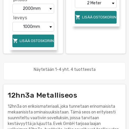

leveys
LISÄÄ OSTOSKORIIN

LISÄÄ OSTOSKORIIN
Näytetään 1-4 yht. 4 tuotteesta
12hn3a Metalliseos
12hn3a on erikoismateriaali, joka tunnetaan erinomaisista
mekaanisista ominaisuuksistaan. Tämä seos on erityisesti
suunniteltu vaativiin sovelluksiin, joissa tarvitaan
kestävyyttä ja lujuutta. Evek GmbH tarjoaa laajan