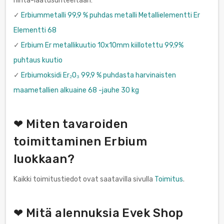
hinta-laatusuhteeltaan:
✓
Erbiummetalli 99,9 % puhdas metalli Metallielementti Er
Elementti 68
✓
Erbium Er metallikuutio 10x10mm kiillotettu 99,9%
puhtaus kuutio
✓
Erbiumoksidi Er₂O₃ 99,9 % puhdasta harvinaisten
maametallien alkuaine 68 -jauhe 30 kg
❤ Miten tavaroiden
toimittaminen Erbium
luokkaan?
Kaikki toimitustiedot ovat saatavilla sivulla
Toimitus
.
❤ Mitä alennuksia Evek Shop