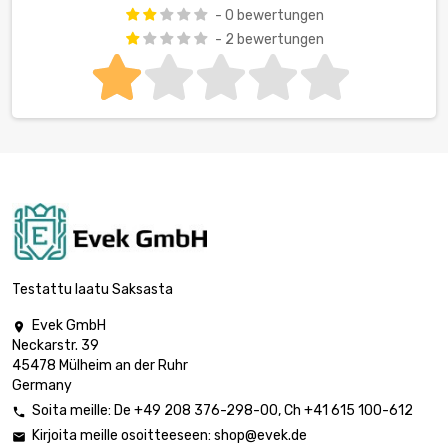
- 0 bewertungen
- 2 bewertungen
Testattu laatu Saksasta
Evek GmbH

Neckarstr. 39
45478 Mülheim an der Ruhr
Germany
Soita meille:
De
+49 208 376-298-00
, Ch
+41 615 100-612

Kirjoita meille osoitteeseen:
shop@evek.de
