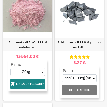
Erbiumoksidi Er₂O₃ 99,9 %
Erbiummetalli 99,9 % puhdas
puhdasta...
metalli...
13 554,00 €
8,27 €
Paino
Paino

LISÄÄ OSTOSKORIIN
OUT OF STOCK