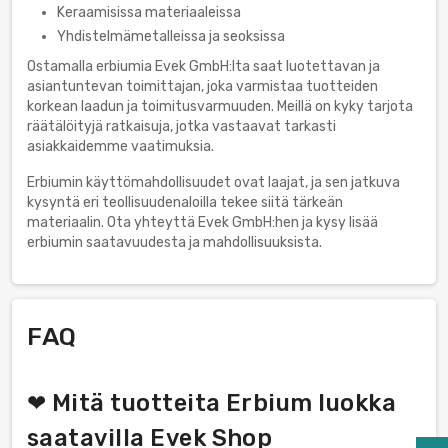
Keraamisissa materiaaleissa
Yhdistelmämetalleissa ja seoksissa
Ostamalla erbiumia Evek GmbH:lta saat luotettavan ja
asiantuntevan toimittajan, joka varmistaa tuotteiden
korkean laadun ja toimitusvarmuuden. Meillä on kyky tarjota
räätälöityjä ratkaisuja, jotka vastaavat tarkasti
asiakkaidemme vaatimuksia.
Erbiumin käyttömahdollisuudet ovat laajat, ja sen jatkuva
kysyntä eri teollisuudenaloilla tekee siitä tärkeän
materiaalin. Ota yhteyttä Evek GmbH:hen ja kysy lisää
erbiumin saatavuudesta ja mahdollisuuksista.
FAQ
❤ Mitä tuotteita Erbium luokka
saatavilla Evek Shop