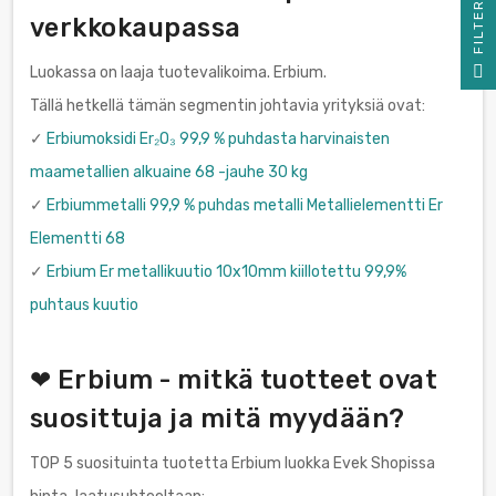
R
verkkokaupassa
F
I
L
T
E
Luokassa on laaja tuotevalikoima. Erbium.
Tällä hetkellä tämän segmentin johtavia yrityksiä ovat:
✓
Erbiumoksidi Er₂O₃ 99,9 % puhdasta harvinaisten
maametallien alkuaine 68 -jauhe 30 kg
✓
Erbiummetalli 99,9 % puhdas metalli Metallielementti Er
Elementti 68
✓
Erbium Er metallikuutio 10x10mm kiillotettu 99,9%
puhtaus kuutio
❤ Erbium - mitkä tuotteet ovat
suosittuja ja mitä myydään?
TOP 5 suosituinta tuotetta Erbium luokka Evek Shopissa