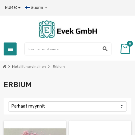
EUR €
Suomi

0
view_headline
search
chevron_right
chevron_right
Metallit harvinainen
Erbium
ERBIUM
Parhaat myynnit