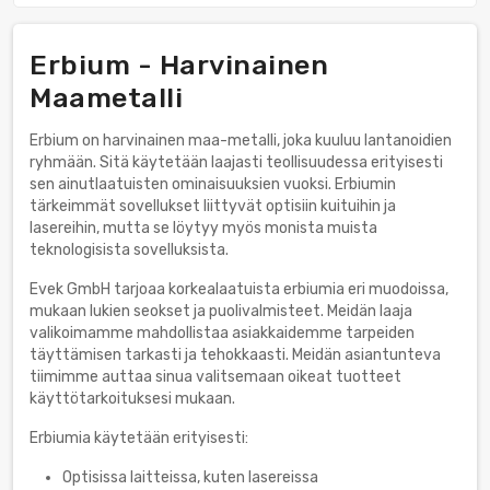
Erbium - Harvinainen
Maametalli
Erbium on harvinainen maa-metalli, joka kuuluu lantanoidien
ryhmään. Sitä käytetään laajasti teollisuudessa erityisesti
sen ainutlaatuisten ominaisuuksien vuoksi. Erbiumin
tärkeimmät sovellukset liittyvät optisiin kuituihin ja
lasereihin, mutta se löytyy myös monista muista
teknologisista sovelluksista.
Evek GmbH tarjoaa korkealaatuista erbiumia eri muodoissa,
mukaan lukien seokset ja puolivalmisteet. Meidän laaja
valikoimamme mahdollistaa asiakkaidemme tarpeiden
täyttämisen tarkasti ja tehokkaasti. Meidän asiantunteva
tiimimme auttaa sinua valitsemaan oikeat tuotteet
käyttötarkoituksesi mukaan.
Erbiumia käytetään erityisesti:
Optisissa laitteissa, kuten lasereissa