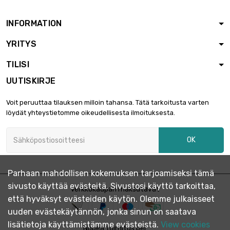
INFORMATION
YRITYS
TILISI
UUTISKIRJE
Voit peruuttaa tilauksen milloin tahansa. Tätä tarkoitusta varten
löydät yhteystietomme oikeudellisesta ilmoituksesta.
OK
Parhaan mahdollisen kokemuksen tarjoamiseksi tämä
sivusto käyttää evästeitä. Sivustosi käyttö tarkoittaa,
Verkkokaupan maksutavat
että hyväksyt evästeiden käytön. Olemme julkaisseet
uuden evästekäytännön, jonka sinun on saatava
lisätietoja käyttämistämme evästeistä.
View cookies
Nopea toimitus per