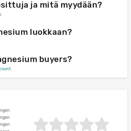
sittuja ja mitä myydään?
:
gnesium luokkaan?
Magnesium buyers?
scount
.
ungen
ungen
ungen