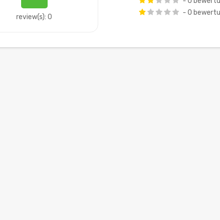
- 0 bewert
- 0 bewert
review(s): 0