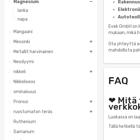
Magnesium
Rakennust
Elektroni
lanka
Autoteoll
napa
Evek GmbH on lu
Mangaani
mukaan, mikä h
Messinki
Ota yhteyttä a
mahdollista palv
Metallit harvinainen
Neodyymi
nikkeli
FAQ
Nikkeliseos
ominaisuus
❤ Mitä
Pronssi
verkko
ruostumaton teräs
Luokassa on laa
Ruthenium
Tällä hetkellä 
Samarium