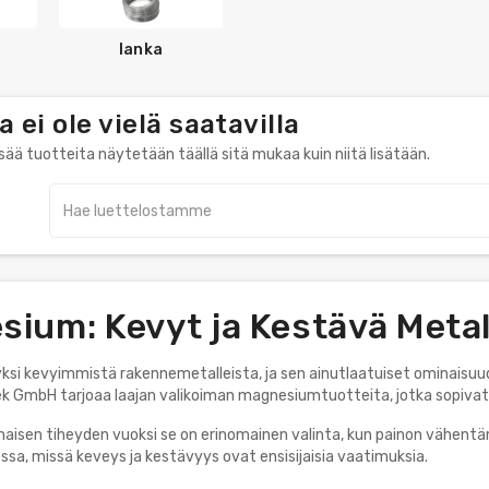
lanka
a ei ole vielä saatavilla
isää tuotteita näytetään täällä sitä mukaa kuin niitä lisätään.
ium: Kevyt ja Kestävä Metal
si kevyimmistä rakennemetalleista, ja sen ainutlaatuiset ominaisuude
vek GmbH tarjoaa laajan valikoiman magnesiumtuotteita, jotka sopivat er
aisen tiheyden vuoksi se on erinomainen valinta, kun painon vähentämin
ssa, missä keveys ja kestävyys ovat ensisijaisia vaatimuksia.