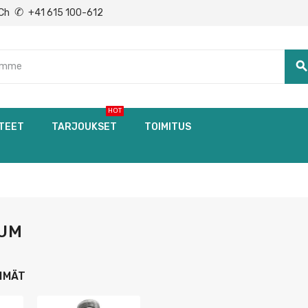
✆
Ch
+41 615 100-612
searc
HOT
TEET
TARJOUKSET
TOIMITUS
UM
HMÄT