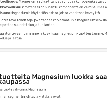
eollisuus:
Magnesium seokset tarjoavat hyvää korroosionkestävyy
ikkateollisuus:
Materiaali on suosittu komponenttien valmistuksess
isuus:
Magnesiumia käytetään osissa, joissa vaaditaan keveyttä.
otettava toimittaja, joka tarjoaa korkealaatuisia magnesiumseoksia ja
elpottaa suunnittelua ja tuotantoa.
siantuntevaan tiimiimme ja kysy lisää magnesium-tuotteistamme. M
elua ja laatua.
 tuotteita Magnesium luokka saa
kaupassa
ja tuotevalikoima. Magnesium.
tämän segmentin johtavia yrityksiä ovat: