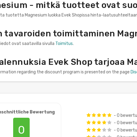
esium - mitkä tuotteet ovat suo
nta tuotetta Magnesium luokka Evek Shopissa hinta-laatusuhteeltaan
n tavaroiden toimittaminen Ma
iedot ovat saatavilla sivulla
Toimitus
.
 alennuksia Evek Shop tarjoaa 
formation regarding the discount program is presented on the page
Di
hschnittliche Bewertung
- 0 bewert
- 0 bewert
0
- 0 bewert