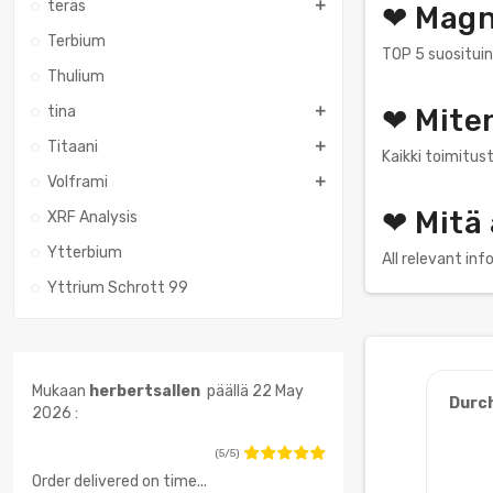
teräs
❤ Magn
Terbium
TOP 5 suositui
Thulium
tina
❤ Mite
Titaani
Kaikki toimitust
Volframi
❤ Mitä
XRF Analysis
Ytterbium
All relevant in
Yttrium Schrott 99
Mukaan
herbertsallen
päällä 22 May
Durc
2026 :
(5/5)
Order delivered on time...