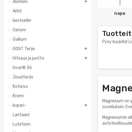
Alumiini
Arkit
napa
bestseller
Cerium
Tuotteit
Gallium
Pysy kuulolla! L
GOST Teräs
Hitsaus ja juotto
Invar® 36
Jousiteräs
Magnes
Kotisivu
Kromi
Magnesium on yk
kupari-
sovelluksiin. E
Lantaani
Magnesiumin alh
autoteollisuude
Lutetium