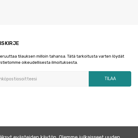
ISKIRJE
peruuttaa tilauksen milloin tahansa. Tätä tarkoitusta varten löydät
stietomme oikeudellisesta ilmoituksesta.
TILAA
yväksyt evästeiden käytön. Olemme julkaisseet uuden