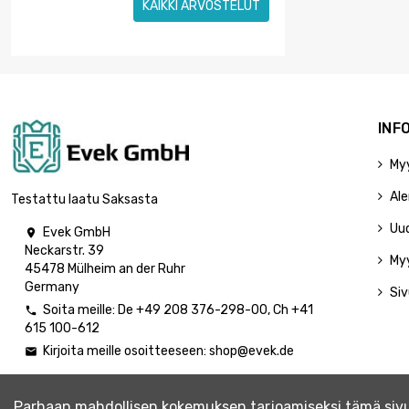
KAIKKI ARVOSTELUT
INF
My
Ale
Testattu laatu Saksasta
Uu
Evek GmbH

Neckarstr. 39
My
45478 Mülheim an der Ruhr
Germany
Siv
Soita meille:
De
+49 208 376-298-00
, Ch
+41

615 100-612
Kirjoita meille osoitteeseen:
shop@evek.de

Parhaan mahdollisen kokemuksen tarjoamiseksi tämä sivus