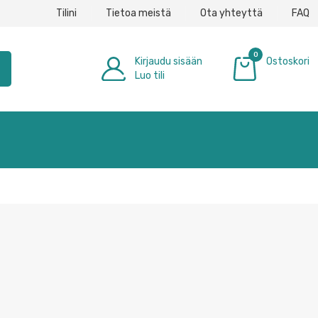
Tilini
Tietoa meistä
Ota yhteyttä
FAQ
0
Kirjaudu sisään
Ostoskori
h
Luo tili
0,00 €