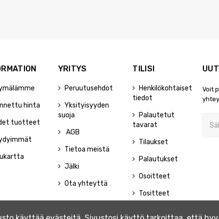
ORMATION
YRITYS
TILISI
UUT
ymälämme
Peruutusehdot
Henkilökohtaiset
Voit 
tiedot
yhtey
nnettu hinta
Yksityisyyden
suoja
Palautetut
det tuotteet
tavarat
AGB
ydyimmät
Tilaukset
Tietoa meistä
ukartta
Palautukset
Jälki
Osoitteet
Ota yhteyttä
Tositteet
to käyttää evästeitä. Sivustosi käyttö tarkoittaa, että h