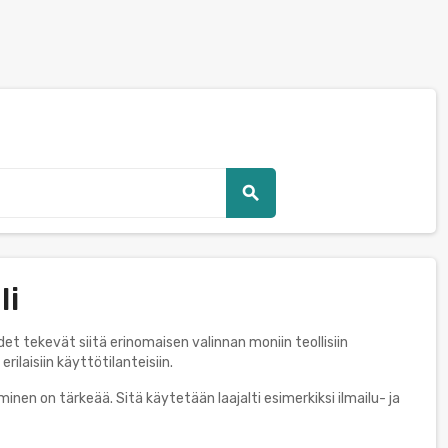
search
li
t tekevät siitä erinomaisen valinnan moniin teollisiin
ilaisiin käyttötilanteisiin.
en on tärkeää. Sitä käytetään laajalti esimerkiksi ilmailu- ja