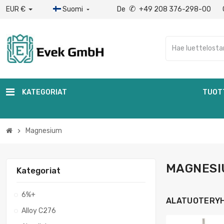
✆
EUR €
Suomi
De
+49 208 376-298-00

KATEGORIAT
TUOT
Magnesium
chevron_right
MAGNESI
Kategoriat
6%+
ALATUOTERY
Alloy C276