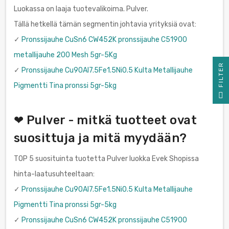
Luokassa on laaja tuotevalikoima. Pulver.
Tällä hetkellä tämän segmentin johtavia yrityksiä ovat:
✓
Pronssijauhe CuSn6 CW452K pronssijauhe C51900
metallijauhe 200 Mesh 5gr-5Kg
R
✓
Pronssijauhe Cu90Al7.5Fe1.5Ni0.5 Kulta Metallijauhe
Pigmentti Tina pronssi 5gr-5kg
F
I
L
T
E
❤ Pulver - mitkä tuotteet ovat
suosittuja ja mitä myydään?
TOP 5 suosituinta tuotetta Pulver luokka Evek Shopissa
hinta-laatusuhteeltaan:
✓
Pronssijauhe Cu90Al7.5Fe1.5Ni0.5 Kulta Metallijauhe
Pigmentti Tina pronssi 5gr-5kg
✓
Pronssijauhe CuSn6 CW452K pronssijauhe C51900