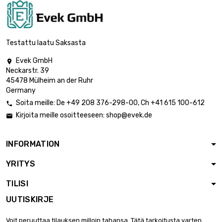
Testattu laatu Saksasta
Evek GmbH

Neckarstr. 39
45478 Mülheim an der Ruhr
Germany
Soita meille:
De
+49 208 376-298-00
, Ch
+41 615 100-612

Kirjoita meille osoitteeseen:
shop@evek.de

INFORMATION
YRITYS
TILISI
UUTISKIRJE
Voit peruuttaa tilauksen milloin tahansa. Tätä tarkoitusta varten