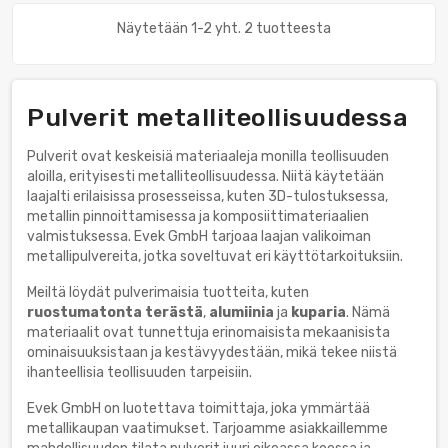
Näytetään 1-2 yht. 2 tuotteesta
Pulverit metalliteollisuudessa
Pulverit ovat keskeisiä materiaaleja monilla teollisuuden
aloilla, erityisesti metalliteollisuudessa. Niitä käytetään
laajalti erilaisissa prosesseissa, kuten 3D-tulostuksessa,
metallin pinnoittamisessa ja komposiittimateriaalien
valmistuksessa. Evek GmbH tarjoaa laajan valikoiman
metallipulvereita, jotka soveltuvat eri käyttötarkoituksiin.
Meiltä löydät pulverimaisia tuotteita, kuten
ruostumatonta terästä
,
alumiinia
ja
kuparia
. Nämä
materiaalit ovat tunnettuja erinomaisista mekaanisista
ominaisuuksistaan ja kestävyydestään, mikä tekee niistä
ihanteellisia teollisuuden tarpeisiin.
Evek GmbH on luotettava toimittaja, joka ymmärtää
metallikaupan vaatimukset. Tarjoamme asiakkaillemme