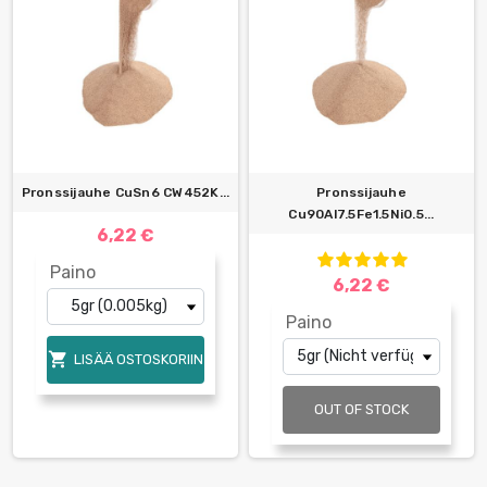
Pronssijauhe CuSn6 CW452K...
Pronssijauhe
Cu90Al7.5Fe1.5Ni0.5...
6,22 €
Paino
6,22 €
Paino

LISÄÄ OSTOSKORIIN
OUT OF STOCK