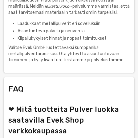
mahdollisuuden tilata pulverit juuri oikeassa koossa ja
määrässä. Meidän
leikattu koko
-palvelumme varmistaa, että
saat tarvitsemasi materiaalin tarkasti omiin tarpeisiisi.
Laadukkaat metallipulverit eri sovelluksiin
Asiantunteva palvelu ja neuvonta
Kilpailukykyiset hinnat ja nopeat toimitukset
Valitse Evek GmbH luotettavaksi kumppaniksi
metallipulveritarpeissasi. Ota yhteyttä asiantuntevaan
tiimiimme ja kysy lisää tuotteistamme ja palveluistamme.
FAQ
❤ Mitä tuotteita Pulver luokka
saatavilla Evek Shop
verkkokaupassa