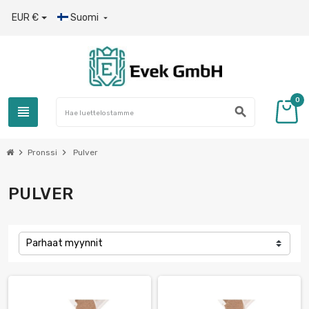
EUR €
Suomi

0
view_headline
search
chevron_right
chevron_right
Pronssi
Pulver
PULVER
Parhaat myynnit