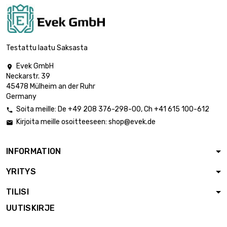
Testattu laatu Saksasta
Evek GmbH

Neckarstr. 39
45478 Mülheim an der Ruhr
Germany
Soita meille:
De
+49 208 376-298-00
, Ch
+41 615 100-612

Kirjoita meille osoitteeseen:
shop@evek.de

INFORMATION
YRITYS
TILISI
UUTISKIRJE