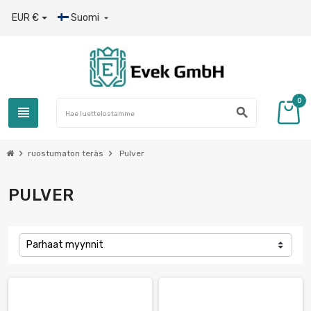
EUR €
Suomi

0
view_headline
search
chevron_right
chevron_right
ruostumaton teräs
Pulver
PULVER
Parhaat myynnit