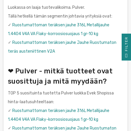
Luokassa on laaja tuotevalikoima. Pulver.
Tällä hetkellä tämän segmentin johtavia yrityksiä ovat:
✓
Ruostumattoman teräksen jauhe 316L Metallijauhe
1.4404 V4A VA Flaky-korroosiosuojaus 1 gr-10 kg
R
✓
Ruostumattoman teräksen jauhe Jauhe Ruostumaton
teräs austeniittinen V2A
F
I
L
T
E
❤ Pulver - mitkä tuotteet ovat
suosittuja ja mitä myydään?
TOP 5 suosituinta tuotetta Pulver luokka Evek Shopissa
hinta-laatusuhteeltaan:
✓
Ruostumattoman teräksen jauhe 316L Metallijauhe
1.4404 V4A VA Flaky-korroosiosuojaus 1 gr-10 kg
✓
Ruostumattoman teräksen jauhe Jauhe Ruostumaton