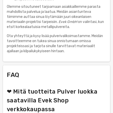
Olemme sitoutuneet tarjoamaan asiakkaillemme parasta
mahdollista palvelua ja laatua. Meidän asiantunteva
tiimimme auttaa sinua löytämään juuri oikeanlaisen
materiaalin projektisi tarpeisiin.
Evek GmbH
on valintasi, kun
etsit korkealaatuisia metallipulvereita.
Ota yhteyttä ja kysy lisää pulverivalikoimastamme. Meidän
tavoitteemme on tukea sinua onnistumaan omissa
projekteissasi ja tarjota sinulle tarvittavat materiaalit
ajallaan ja kilpailukykyiseen hintaan.
FAQ
❤ Mitä tuotteita Pulver luokka
saatavilla Evek Shop
verkkokaupassa