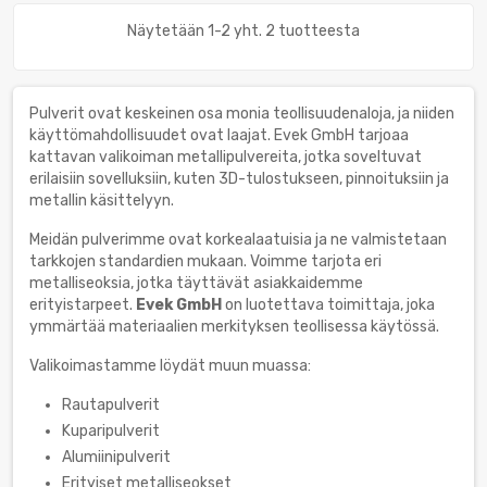
Näytetään 1-2 yht. 2 tuotteesta
Pulverit ovat keskeinen osa monia teollisuudenaloja, ja niiden
käyttömahdollisuudet ovat laajat. Evek GmbH tarjoaa
kattavan valikoiman metallipulvereita, jotka soveltuvat
erilaisiin sovelluksiin, kuten 3D-tulostukseen, pinnoituksiin ja
metallin käsittelyyn.
Meidän pulverimme ovat korkealaatuisia ja ne valmistetaan
tarkkojen standardien mukaan. Voimme tarjota eri
metalliseoksia, jotka täyttävät asiakkaidemme
erityistarpeet.
Evek GmbH
on luotettava toimittaja, joka
ymmärtää materiaalien merkityksen teollisessa käytössä.
Valikoimastamme löydät muun muassa:
Rautapulverit
Kuparipulverit
Alumiinipulverit
Erityiset metalliseokset