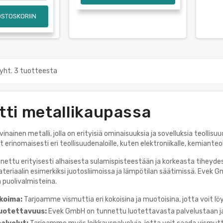
OSTOSKORIIN
yht. 3 tuotteesta
tti metallikaupassa
inainen metalli, jolla on erityisiä ominaisuuksia ja sovelluksia teolli
 erinomaisesti eri teollisuudenaloille, kuten elektroniikalle, kemianteoll
nettu erityisesti alhaisesta sulamispisteestään ja korkeasta tiheyde
ateriaalin esimerkiksi juotosliimoissa ja lämpötilan säätimissä. Evek
a puolivalmisteina.
koima:
Tarjoamme vismuttia eri kokoisina ja muotoisina, jotta voit löy
luotettavuus:
Evek GmbH on tunnettu luotettavasta palvelustaan ja 