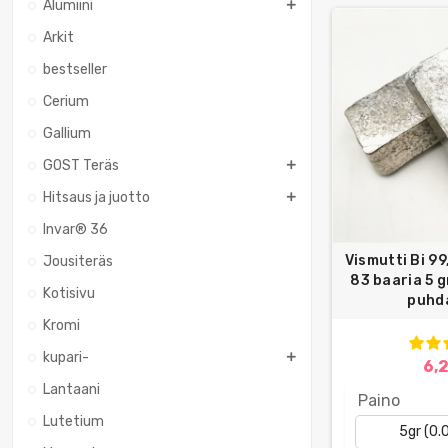
Alumiini
Arkit
bestseller
Cerium
Gallium
GOST Teräs
Hitsaus ja juotto
Invar® 36
Vismutti Bi 99
Jousiteräs
83 baaria 5 
Kotisivu
puhda
Kromi
kupari-
6,
Lantaani
Paino
Lutetium