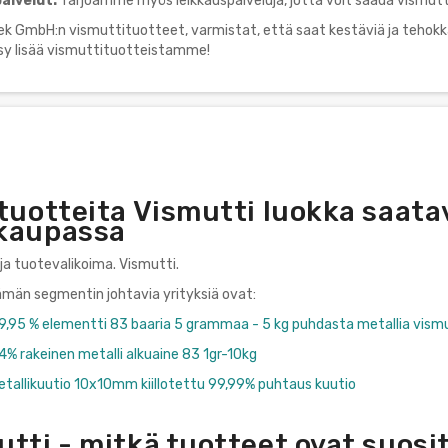
alvelut:
Tarjoamme myös leikkauspalveluja, jotta voit saada vismutti
ek GmbH:n vismuttituotteet, varmistat, että saat kestäviä ja tehokka
ysy lisää vismuttituotteistamme!
tuotteita Vismutti luokka saata
kaupassa
ja tuotevalikoima. Vismutti.
tämän segmentin johtavia yrityksiä ovat:
99,95 % elementti 83 baaria 5 grammaa - 5 kg puhdasta metallia vism
4% rakeinen metalli alkuaine 83 1gr-10kg
etallikuutio 10x10mm kiillotettu 99,99% puhtaus kuutio
tti - mitkä tuotteet ovat suosi