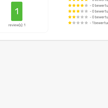
- 0 bewert
1
- 0 bewert
- 0 bewert
- 1 bewert
review(s): 1