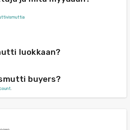
uttivismuttia
mutti luokkaan?
ismutti buyers?
scount
.
ungen