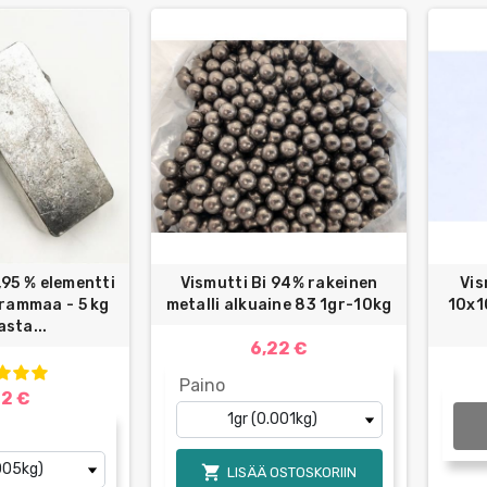
,95 % elementti
Vismutti Bi 94% rakeinen
Vis
grammaa - 5 kg
metalli alkuaine 83 1gr-10kg
10x1
sta...
6,22 €
Paino
22 €

LISÄÄ OSTOSKORIIN