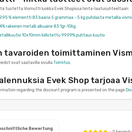
nta tuotetta Vismutti luokka Evek Shopissa hinta-laatusuhteeltaan:
99,95 % elementti 83 baaria 5 grammaa - 5 kg puhdasta metallia vism
4% rakeinen metalli alkuaine 83 1gr-10kg
etallikuutio 10x10mm kiillotettu 99,99% puhtaus kuutio
n tavaroiden toimittaminen Vis
iedot ovat saatavilla sivulla
Toimitus
.
 alennuksia Evek Shop tarjoaa V
formation regarding the discount program is presented on the page
Di
hschnittliche Bewertung
- 0 bewert