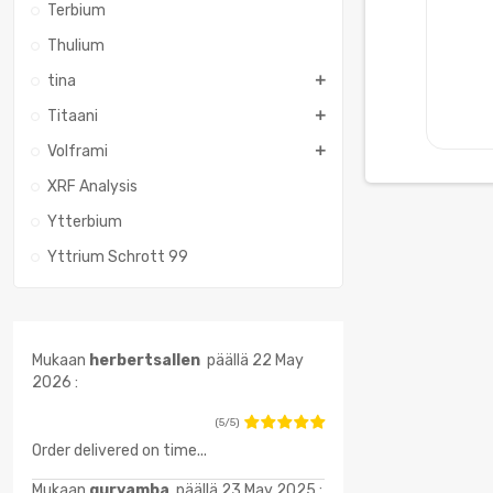
Terbium
Thulium
tina
Titaani
Volframi
XRF Analysis
Ytterbium
Yttrium Schrott 99
Mukaan
herbertsallen
päällä 22 May
2026 :
(5/5)
Order delivered on time...
Mukaan
guryamba
päällä 23 May 2025 :