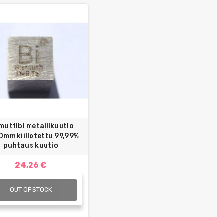
muttibi metallikuutio
0mm kiillotettu 99,99%
puhtaus kuutio
24,26 €
OUT OF STOCK