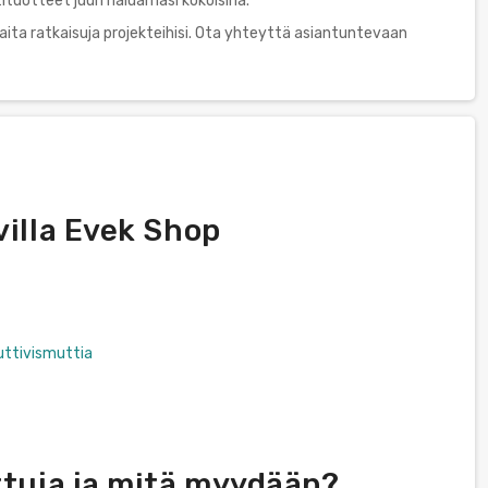
tuotteet juuri haluamasi kokoisina.
ita ratkaisuja projekteihisi. Ota yhteyttä asiantuntevaan
villa Evek Shop
uttivismuttia
ttuja ja mitä myydään?