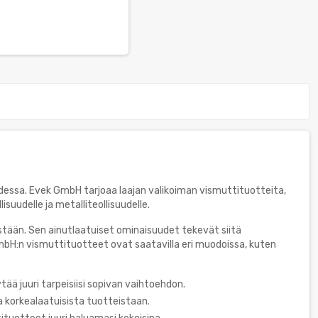
suudessa. Evek GmbH tarjoaa laajan valikoiman vismuttituotteita,
isuudelle ja metalliteollisuudelle.
stään. Sen ainutlaatuiset ominaisuudet tekevät siitä
 GmbH:n vismuttituotteet ovat saatavilla eri muodoissa, kuten
tää juuri tarpeisiisi sopivan vaihtoehdon.
korkealaatuisista tuotteistaan.