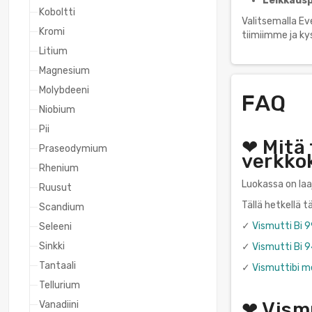
Leikkausp
Koboltti
Valitsemalla Ev
Kromi
tiimiimme ja k
Litium
Magnesium
Molybdeeni
FAQ
Niobium
Pii
❤ Mitä 
Praseodymium
verkko
Rhenium
Luokassa on laa
Ruusut
Tällä hetkellä 
Scandium
✓
Vismutti Bi 
Seleeni
Sinkki
✓
Vismutti Bi 9
Tantaali
✓
Vismuttibi m
Tellurium
❤ Vismu
Vanadiini