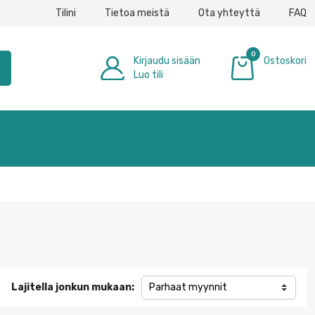
Tilini
Tietoa meistä
Ota yhteyttä
FAQ
0
Kirjaudu sisään
Ostoskori
h
Luo tili
0,00 €
Lajitella jonkun mukaan:
Parhaat myynnit