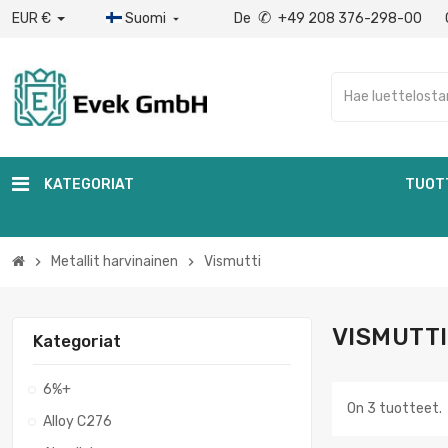
✆
EUR €
Suomi
De
+49 208 376-298-00

KATEGORIAT
TUOT
Metallit harvinainen
Vismutti
chevron_right
chevron_right
VISMUTTI
Kategoriat
6%+
On 3 tuotteet.
Alloy C276