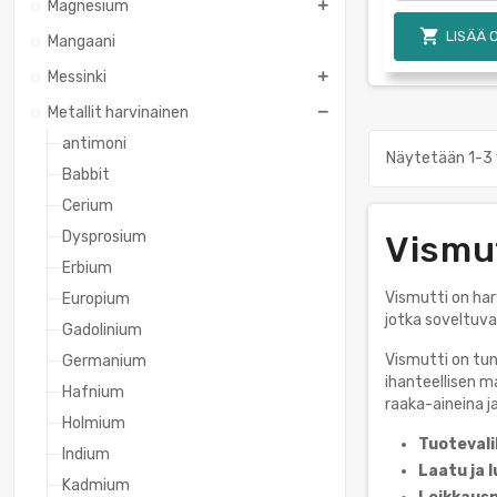
Magnesium

LISÄÄ 
Mangaani
Messinki
Metallit harvinainen
antimoni
Näytetään 1-3 
Babbit
Cerium
Dysprosium
Vismu
Erbium
Vismutti on harv
Europium
jotka soveltuvat
Gadolinium
Vismutti on tun
Germanium
ihanteellisen m
Hafnium
raaka-aineina j
Holmium
Tuotevali
Indium
Laatu ja 
Kadmium