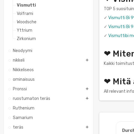
Vismutti
TOP 5 suositui
Volframi
✓
Vismutti Bi 
Woodsche
✓
Vismutti Bi 9
Yttrium
✓
Vismuttibi m
Zirkonium
Neodyymi
❤ Mite
nikkeli
Kaikki toimitust
Nikkeliseos
❤ Mitä
ominaisuus
Pronssi
All relevant in
ruostumaton teräs
Ruthenium
Samarium
teräs
Durc