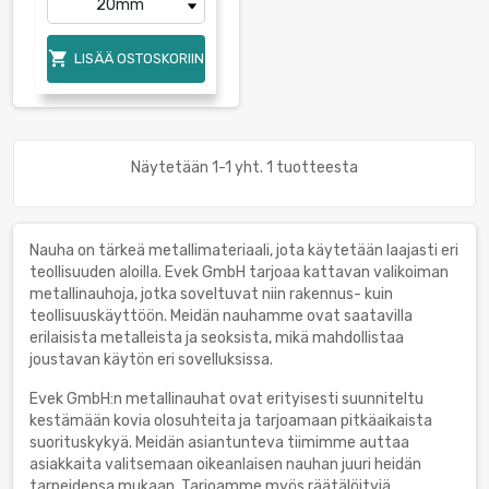

LISÄÄ OSTOSKORIIN
Näytetään 1-1 yht. 1 tuotteesta
Nauha on tärkeä metallimateriaali, jota käytetään laajasti eri
teollisuuden aloilla. Evek GmbH tarjoaa kattavan valikoiman
metallinauhoja, jotka soveltuvat niin rakennus- kuin
teollisuuskäyttöön. Meidän nauhamme ovat saatavilla
erilaisista metalleista ja seoksista, mikä mahdollistaa
joustavan käytön eri sovelluksissa.
Evek GmbH:n metallinauhat ovat erityisesti suunniteltu
kestämään kovia olosuhteita ja tarjoamaan pitkäaikaista
suorituskykyä. Meidän asiantunteva tiimimme auttaa
asiakkaita valitsemaan oikeanlaisen nauhan juuri heidän
tarpeidensa mukaan. Tarjoamme myös räätälöityjä