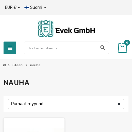
EUR €
Suomi

0
view_headline
search
chevron_right
chevron_right
Titaani
nauha
NAUHA
Parhaat myynnit