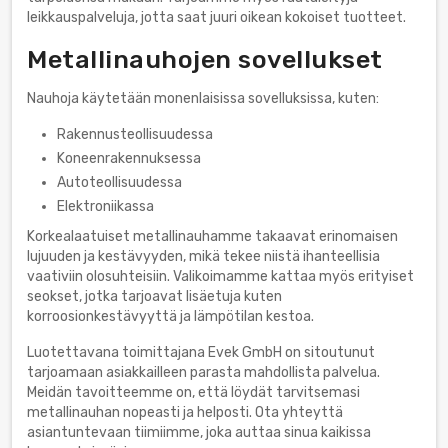
leikkauspalveluja, jotta saat juuri oikean kokoiset tuotteet.
Metallinauhojen sovellukset
Nauhoja käytetään monenlaisissa sovelluksissa, kuten:
Rakennusteollisuudessa
Koneenrakennuksessa
Autoteollisuudessa
Elektroniikassa
Korkealaatuiset metallinauhamme takaavat erinomaisen
lujuuden ja kestävyyden, mikä tekee niistä ihanteellisia
vaativiin olosuhteisiin. Valikoimamme kattaa myös erityiset
seokset, jotka tarjoavat lisäetuja kuten
korroosionkestävyyttä ja lämpötilan kestoa.
Luotettavana toimittajana Evek GmbH on sitoutunut
tarjoamaan asiakkailleen parasta mahdollista palvelua.
Meidän tavoitteemme on, että löydät tarvitsemasi
metallinauhan nopeasti ja helposti. Ota yhteyttä
asiantuntevaan tiimiimme, joka auttaa sinua kaikissa