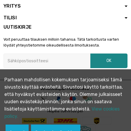
YRITYS
TILISI
UUTISKIRJE
Voit peruuttaa tilauksen milloin tahansa. Tätä tarkoitusta varten
löydät yhteystietomme oikeudellisesta ilmoituksesta.
OK
Parhaan mahdollisen kokemuksen tarjoamiseksi tämä
sivusto käyttää evästeitä. Sivustosi käyttö tarkoittaa,
Verkkokaupan maksutavat
että hyväksyt evästeiden käytön. Olemme julkaisseet
uuden evästekäytännön, jonka sinun on saatava
lisätietoja käyttämistämme evästeistä.
View cookies
Nopea toimitus per
policy.