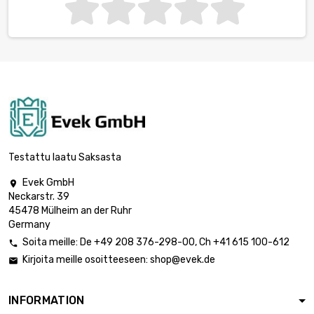
Testattu laatu Saksasta
Evek GmbH

Neckarstr. 39
45478 Mülheim an der Ruhr
Germany
Soita meille:
De
+49 208 376-298-00
, Ch
+41 615 100-612

Kirjoita meille osoitteeseen:
shop@evek.de

INFORMATION