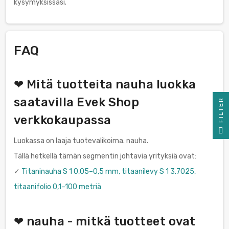
kysymyksissäsi.
FAQ
❤ Mitä tuotteita nauha luokka
saatavilla Evek Shop
R
verkkokaupassa
F
I
L
T
E
Luokassa on laaja tuotevalikoima. nauha.
Tällä hetkellä tämän segmentin johtavia yrityksiä ovat:
✓
Titaninauha S 1 0,05–0,5 mm, titaanilevy S 1 3.7025,
titaanifolio 0,1–100 metriä
❤ nauha - mitkä tuotteet ovat