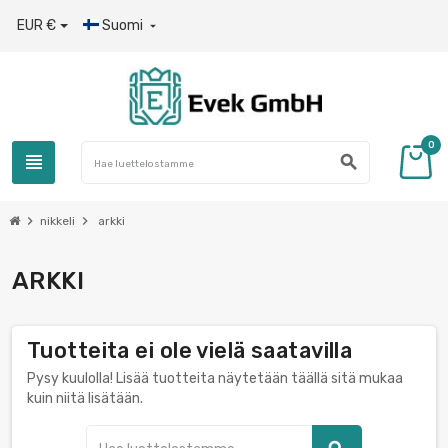
EUR €
Suomi

0
view_headline
search
chevron_right
chevron_right
nikkeli
arkki
ARKKI
Tuotteita ei ole vielä saatavilla
Pysy kuulolla! Lisää tuotteita näytetään täällä sitä mukaa
kuin niitä lisätään.