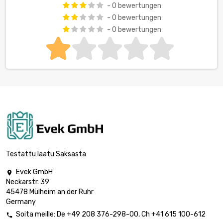
- 0 bewertungen
- 0 bewertungen
- 0 bewertungen
Testattu laatu Saksasta
Evek GmbH

Neckarstr. 39
45478 Mülheim an der Ruhr
Germany
Soita meille:
De
+49 208 376-298-00
, Ch
+41 615 100-612
