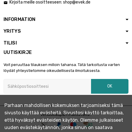
Kirjoita meille osoitteeseen:
shop@evek.de

INFORMATION
YRITYS
TILISI
UUTISKIRJE
Voit peruuttaa tilauksen milloin tahansa. Tätä tarkoitusta varten
löydät yhteystietomme oikeudellisesta ilmoituksesta.
OK
Parhaan mahdollisen kokemuksen tarjoamiseksi tämä
sivusto käyttää evästeitä. Sivustosi käyttö tarkoittaa,
Verkkokaupan maksutavat
että hyväksyt evästeiden käytön. Olemme julkaisseet
uuden evästekäytännön, jonka sinun on saatava