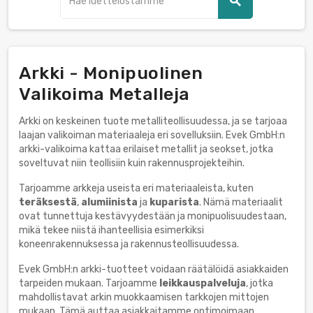
search
Arkki - Monipuolinen
Valikoima Metalleja
Arkki on keskeinen tuote metalliteollisuudessa, ja se tarjoaa
laajan valikoiman materiaaleja eri sovelluksiin. Evek GmbH:n
arkki-valikoima kattaa erilaiset metallit ja seokset, jotka
soveltuvat niin teollisiin kuin rakennusprojekteihin.
Tarjoamme arkkeja useista eri materiaaleista, kuten
teräksestä
,
alumiinista
ja
kuparista
. Nämä materiaalit
ovat tunnettuja kestävyydestään ja monipuolisuudestaan,
mikä tekee niistä ihanteellisia esimerkiksi
koneenrakennuksessa ja rakennusteollisuudessa.
Evek GmbH:n arkki-tuotteet voidaan räätälöidä asiakkaiden
tarpeiden mukaan. Tarjoamme
leikkauspalveluja
, jotka
mahdollistavat arkin muokkaamisen tarkkojen mittojen
mukaan. Tämä auttaa asiakkaitamme optimoimaan