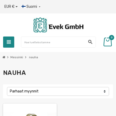
EUR €
Suomi

0
view_headline
search
chevron_right
chevron_right
Messinki
nauha
NAUHA
Parhaat myynnit