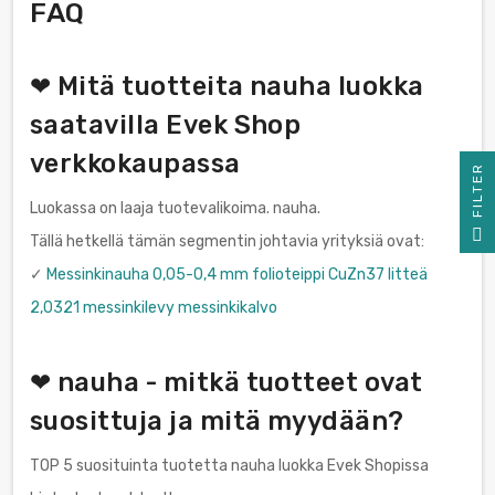
FAQ
❤ Mitä tuotteita nauha luokka
saatavilla Evek Shop
verkkokaupassa
R
Luokassa on laaja tuotevalikoima. nauha.
F
I
L
T
E
Tällä hetkellä tämän segmentin johtavia yrityksiä ovat:
✓
Messinkinauha 0,05-0,4 mm folioteippi CuZn37 litteä
2,0321 messinkilevy messinkikalvo
❤ nauha - mitkä tuotteet ovat
suosittuja ja mitä myydään?
TOP 5 suosituinta tuotetta nauha luokka Evek Shopissa