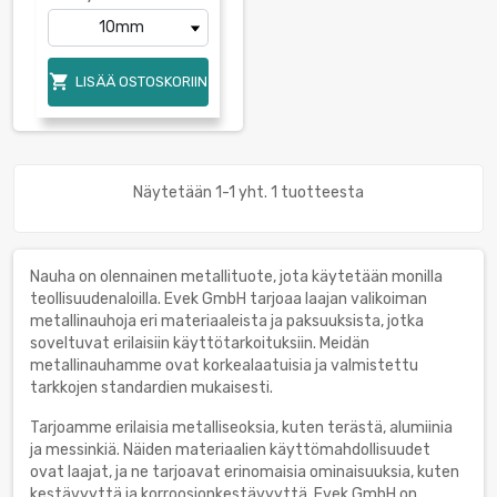

LISÄÄ OSTOSKORIIN
Näytetään 1-1 yht. 1 tuotteesta
Nauha on olennainen metallituote, jota käytetään monilla
teollisuudenaloilla. Evek GmbH tarjoaa laajan valikoiman
metallinauhoja eri materiaaleista ja paksuuksista, jotka
soveltuvat erilaisiin käyttötarkoituksiin. Meidän
metallinauhamme ovat korkealaatuisia ja valmistettu
tarkkojen standardien mukaisesti.
Tarjoamme erilaisia metalliseoksia, kuten terästä, alumiinia
ja messinkiä. Näiden materiaalien käyttömahdollisuudet
ovat laajat, ja ne tarjoavat erinomaisia ominaisuuksia, kuten
kestävyyttä ja korroosionkestävyyttä. Evek GmbH on