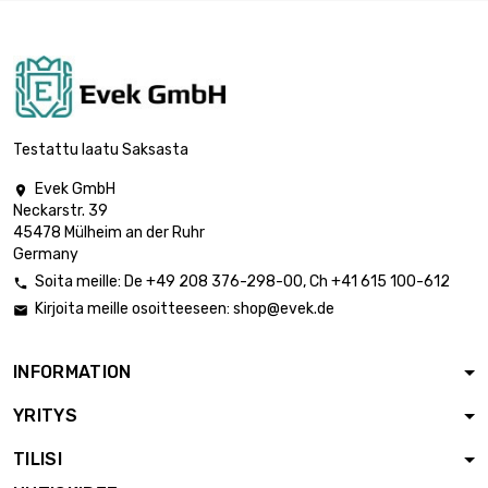
Testattu laatu Saksasta
Evek GmbH

Neckarstr. 39
45478 Mülheim an der Ruhr
Germany
Soita meille:
De
+49 208 376-298-00
, Ch
+41 615 100-612

Kirjoita meille osoitteeseen:
shop@evek.de

INFORMATION
YRITYS
TILISI