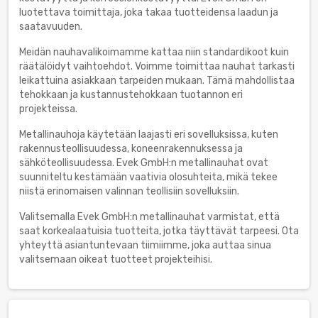
luotettava toimittaja, joka takaa tuotteidensa laadun ja
saatavuuden.
Meidän nauhavalikoimamme kattaa niin standardikoot kuin
räätälöidyt vaihtoehdot. Voimme toimittaa nauhat tarkasti
leikattuina asiakkaan tarpeiden mukaan. Tämä mahdollistaa
tehokkaan ja kustannustehokkaan tuotannon eri
projekteissa.
Metallinauhoja käytetään laajasti eri sovelluksissa, kuten
rakennusteollisuudessa, koneenrakennuksessa ja
sähköteollisuudessa. Evek GmbH:n metallinauhat ovat
suunniteltu kestämään vaativia olosuhteita, mikä tekee
niistä erinomaisen valinnan teollisiin sovelluksiin.
Valitsemalla Evek GmbH:n metallinauhat varmistat, että
saat korkealaatuisia tuotteita, jotka täyttävät tarpeesi. Ota
yhteyttä asiantuntevaan tiimiimme, joka auttaa sinua
valitsemaan oikeat tuotteet projekteihisi.