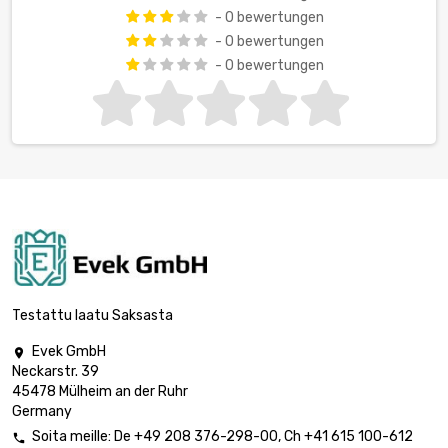
- 0 bewertungen
- 0 bewertungen
- 0 bewertungen
Testattu laatu Saksasta
Evek GmbH

Neckarstr. 39
45478 Mülheim an der Ruhr
Germany
Soita meille:
De
+49 208 376-298-00
, Ch
+41 615 100-612
