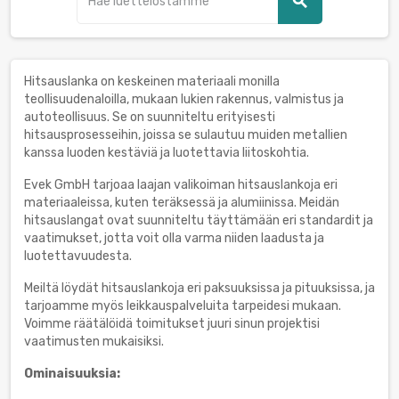
search
Hitsauslanka on keskeinen materiaali monilla
teollisuudenaloilla, mukaan lukien rakennus, valmistus ja
autoteollisuus. Se on suunniteltu erityisesti
hitsausprosesseihin, joissa se sulautuu muiden metallien
kanssa luoden kestäviä ja luotettavia liitoskohtia.
Evek GmbH tarjoaa laajan valikoiman hitsauslankoja eri
materiaaleissa, kuten teräksessä ja alumiinissa. Meidän
hitsauslangat ovat suunniteltu täyttämään eri standardit ja
vaatimukset, jotta voit olla varma niiden laadusta ja
luotettavuudesta.
Meiltä löydät hitsauslankoja eri paksuuksissa ja pituuksissa, ja
tarjoamme myös leikkauspalveluita tarpeidesi mukaan.
Voimme räätälöidä toimitukset juuri sinun projektisi
vaatimusten mukaisiksi.
Ominaisuuksia: