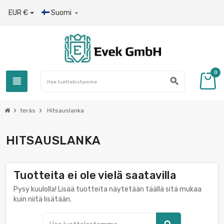
EUR €
Suomi

0
view_headline
search
chevron_right
chevron_right
teräs
Hitsauslanka
HITSAUSLANKA
Tuotteita ei ole vielä saatavilla
Pysy kuulolla! Lisää tuotteita näytetään täällä sitä mukaa
kuin niitä lisätään.