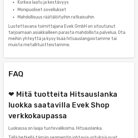
Korkea laatu ja kestävyys
Monipuoliset sovellukset
Mahdollisuus räätälöityihin ratkaisuihin
Luotettavana toimittajana Evek GmbH on sitoutunut
tarjoamaan asiakkailleen parasta mahdollista palvelua. Ota
meihin yhteyttä ja kysy lisää hitsauslangoistamme tai
muista metallituotteistamme.
FAQ
❤ Mitä tuotteita Hitsauslanka
luokka saatavilla Evek Shop
verkkokaupassa
Luokassa on laaja tuotevalikoima. Hitsauslanka.
Tällä hetkellä tämän segmentin johtavia yrityksiä ovat: