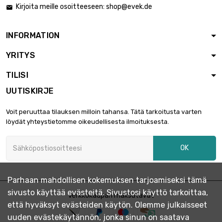
Kirjoita meille osoitteeseen:
shop@evek.de

INFORMATION
YRITYS
TILISI
UUTISKIRJE
Voit peruuttaa tilauksen milloin tahansa. Tätä tarkoitusta varten
löydät yhteystietomme oikeudellisesta ilmoituksesta.
OK
Parhaan mahdollisen kokemuksen tarjoamiseksi tämä
sivusto käyttää evästeitä. Sivustosi käyttö tarkoittaa,
Verkkokaupan maksutavat
että hyväksyt evästeiden käytön. Olemme julkaisseet
uuden evästekäytännön, jonka sinun on saatava