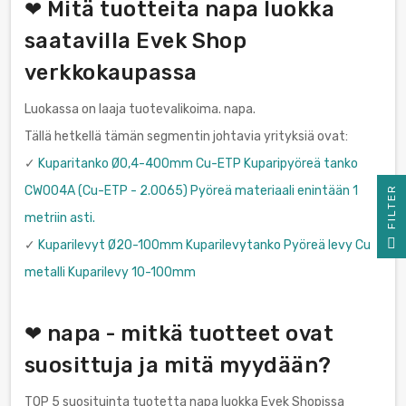
❤ Mitä tuotteita napa luokka
saatavilla Evek Shop
verkkokaupassa
Luokassa on laaja tuotevalikoima. napa.
Tällä hetkellä tämän segmentin johtavia yrityksiä ovat:
✓
Kuparitanko Ø0,4-400mm Cu-ETP Kuparipyöreä tanko
CW004A (Cu-ETP - 2.0065) Pyöreä materiaali enintään 1
R
metriin asti.
F
I
L
T
E
✓
Kuparilevyt Ø20-100mm Kuparilevytanko Pyöreä levy Cu
metalli Kuparilevy 10-100mm
❤ napa - mitkä tuotteet ovat
suosittuja ja mitä myydään?
TOP 5 suosituinta tuotetta napa luokka Evek Shopissa