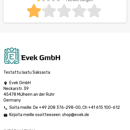
Testattu laatu Saksasta
Evek GmbH

Neckarstr. 39
45478 Mülheim an der Ruhr
Germany
Soita meille:
De
+49 208 376-298-00
, Ch
+41 615 100-612

Kirjoita meille osoitteeseen:
shop@evek.de
