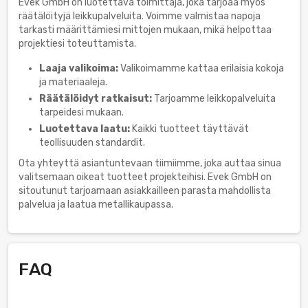
Evek GmbH on luotettava toimittaja, joka tarjoaa myös
räätälöityjä leikkupalveluita. Voimme valmistaa napoja
tarkasti määrittämiesi mittojen mukaan, mikä helpottaa
projektiesi toteuttamista.
Laaja valikoima:
Valikoimamme kattaa erilaisia kokoja
ja materiaaleja.
Räätälöidyt ratkaisut:
Tarjoamme leikkopalveluita
tarpeidesi mukaan.
Luotettava laatu:
Kaikki tuotteet täyttävät
teollisuuden standardit.
Ota yhteyttä asiantuntevaan tiimiimme, joka auttaa sinua
valitsemaan oikeat tuotteet projekteihisi. Evek GmbH on
sitoutunut tarjoamaan asiakkailleen parasta mahdollista
palvelua ja laatua metallikaupassa.
FAQ