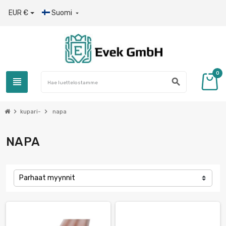
EUR €
Suomi

0
view_headline
search
chevron_right
chevron_right
kupari-
napa
NAPA
Parhaat myynnit