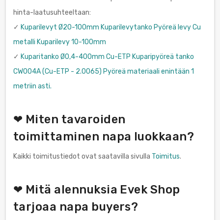
hinta-laatusuhteeltaan:
✓
Kuparilevyt Ø20-100mm Kuparilevytanko Pyöreä levy Cu
metalli Kuparilevy 10-100mm
✓
Kuparitanko Ø0,4-400mm Cu-ETP Kuparipyöreä tanko
CW004A (Cu-ETP - 2.0065) Pyöreä materiaali enintään 1
metriin asti.
❤ Miten tavaroiden
toimittaminen napa luokkaan?
Kaikki toimitustiedot ovat saatavilla sivulla
Toimitus
.
❤ Mitä alennuksia Evek Shop
tarjoaa napa buyers?