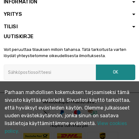
INFORMATION
YRITYS
TILISI
UUTISKIRJE
Voit peruuttaa tilauksen milloin tahansa. Tätä tarkoitusta varten
löydät yhteystietomme oikeudellisesta ilmoituksesta.
OK
Parhaan mahdollisen kokemuksen tarjoamiseksi tämä
sivusto käyttää evästeitä. Sivustosi käyttö tarkoittaa,
Verkkokaupan maksutavat
että hyväksyt evästeiden käytön. Olemme julkaisseet
uuden evästekäytännön, jonka sinun on saatava
lisätietoja käyttämistämme evästeistä.
View cookies
Nopea toimitus per
policy.