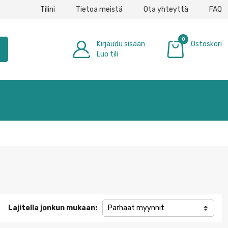
Tilini
Tietoa meistä
Ota yhteyttä
FAQ
0
Kirjaudu sisään
Ostoskori
h
Luo tili
0,00 €
Lajitella jonkun mukaan:
Parhaat myynnit