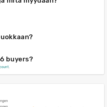
 ja mitä myydään?
 luokkaan?
16 buyers?
scount
.
ungen
ungen