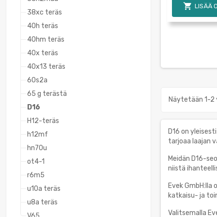

LISÄÄ 
38xc teräs
40h teräs
40hm teräs
40x teräs
40x13 teräs
60s2a
65 g terästä
Näytetään 1-2 
D16
H12-teräs
D16 on yleises
h12mf
tarjoaa laajan v
hn70u
Meidän D16-seo
ot4-1
niistä ihanteell
r6m5
Evek GmbH:lla 
u10a teräs
katkaisu- ja to
u8a teräs
Valitsemalla Ev
V65