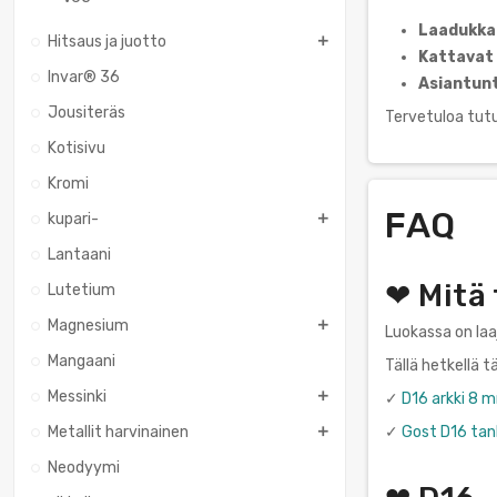
Laadukka
Hitsaus ja juotto
Kattavat 
Invar® 36
Asiantunt
Jousiteräs
Tervetuloa tut
Kotisivu
Kromi
FAQ
kupari-
Lantaani
❤ Mitä
Lutetium
Magnesium
Luokassa on laa
Mangaani
Tällä hetkellä 
Messinki
✓
D16 arkki 8
Metallit harvinainen
✓
Gost D16 tan
Neodyymi