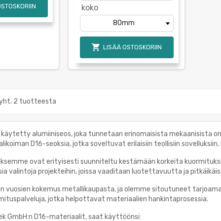
OSTOSKORIIN
koko

LISÄÄ OSTOSKORIIN
yht. 2 tuotteesta
ti käytetty alumiiniseos, joka tunnetaan erinomaisista mekaanisista
alikoiman D16-seoksia, jotka soveltuvat erilaisiin teollisiin sovelluksi
ksemme ovat erityisesti suunniteltu kestämään korkeita kuormituks
isia valintoja projekteihin, joissa vaaditaan luotettavuutta ja pitkäikäi
on vuosien kokemus metallikaupasta, ja olemme sitoutuneet tarjoam
imituspalveluja, jotka helpottavat materiaalien hankintaprosessia.
ek GmbH:n D16-materiaalit, saat käyttöönsi: