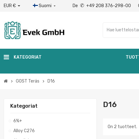
✆
EUR €
Suomi
De
+49 208 376-298-00

KATEGORIAT
TUOT
GOST Teräs
D16
chevron_right
chevron_right
D16
Kategoriat
6%+
On 2 tuotteet.
Alloy C276