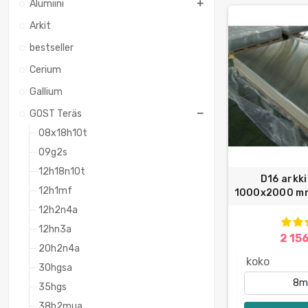
Alumiini
Arkit
bestseller
Cerium
Gallium
GOST Teräs
08x18h10t
09g2s
12h18n10t
D16 arkki
12h1mf
1000x2000 mm
12h2n4a
12hn3a
2 15
20h2n4a
koko
30hgsa
35hgs
38h2mua