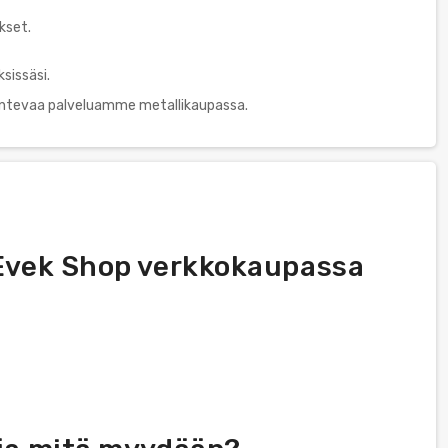
kset.
sissäsi.
ntevaa palveluamme metallikaupassa.
a Evek Shop verkkokaupassa