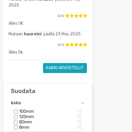
2025 :
(5/5)
Alles OK
Mukaan
haureini
päällä 23 May 2025 :
(5/5)
Alles Ok
KAIKKI ARVOSTELUT
Suodata
koko
100mm
1
120mm
1
80mm
1
8mm
1