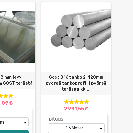
 8 mm levy
Gost D16 tanko 2-120mm
 GOST terästä
pyöreä tankoprofiili pyöreä
teräspalkki...
6,09 €
2 981,55 €
pituus