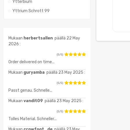
Ytterbium
Yttrium Schrott 99
Mukaan
herbertsallen
päällä 22 May
2026 :
(5/5)
Order delivered on time...
Mukaan
guryamba
päällä 23 May 2025 :
(5/5)
Passt genau. Schnelle...
Mukaan
vandit09
päällä 23 May 2025 :
(5/5)
Tolles Material. Schneller...
Mukaan
crowfoot_de
päällä 23 May