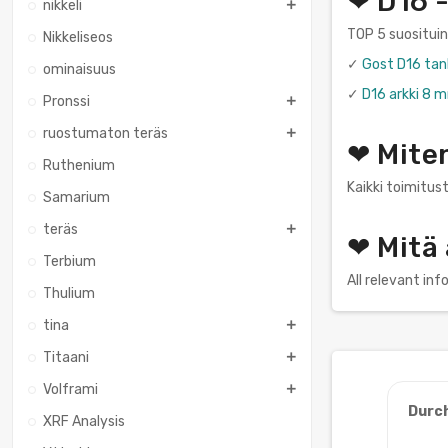
❤ D16 -
nikkeli
TOP 5 suositui
Nikkeliseos
✓
Gost D16 tan
ominaisuus
✓
D16 arkki 8
Pronssi
ruostumaton teräs
❤ Mite
Ruthenium
Kaikki toimitust
Samarium
teräs
❤ Mitä
Terbium
All relevant in
Thulium
tina
Titaani
Volframi
Durc
XRF Analysis