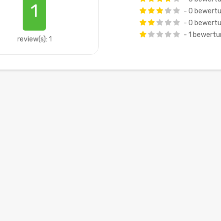
1
- 0 bewert
- 0 bewert
- 1 bewert
review(s): 1