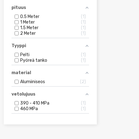
pituus
0.5 Meter
1
1 Meter
1
1.5 Meter
1
2 Meter
1
Tyyppi
Pelti
1
Pyöreä tanko
1
material
Alumiiniseos
2
vetolujuus
390 - 410 MPa
1
460 MPa
1