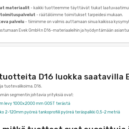
at materiaalit
- kaikki tuotteemme täyttävät tiukat laatuvaatimu
toimituspalvelut
- räätälöimme toimitukset tarpeidesi mukaan.
eva palvelu
- tiimimme on valmis auttamaan sinua kaikissa kysymyk
ustumaan Evek GmbH:n D16-materiaaleihin ja hyödyntämään asiantu
 tuotteita D16 luokka saatavill
ja tuotevalikoima. D16.
tämän segmentin johtavia yrityksiä ovat:
 mm levy 1000x2000 mm GOST terästä
ko 2-120mm pyöreä tankoprofiili pyöreä teräspalkki 0,5-2 metriä