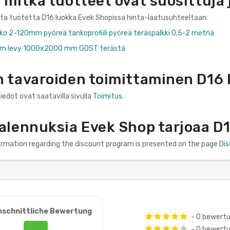
 mitkä tuotteet ovat suosittuja
nta tuotetta D16 luokka Evek Shopissa hinta-laatusuhteeltaan:
ko 2-120mm pyöreä tankoprofiili pyöreä teräspalkki 0,5-2 metriä
 mm levy 1000x2000 mm GOST terästä
n tavaroiden toimittaminen D16
iedot ovat saatavilla sivulla
Toimitus
.
 alennuksia Evek Shop tarjoaa D
formation regarding the discount program is presented on the page
Di
hschnittliche Bewertung
- 0 bewert
- 0 bewert