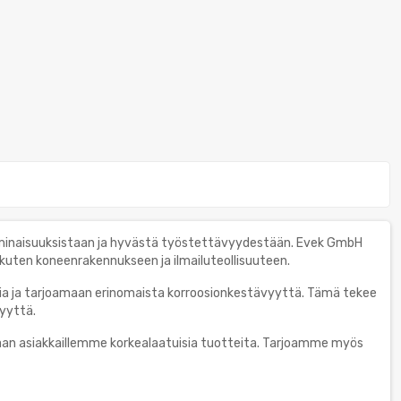
 ominaisuuksistaan ja hyvästä työstettävyydestään. Evek GmbH
in, kuten koneenrakennukseen ja ilmailuteollisuuteen.
ia ja tarjoamaan erinomaista korroosionkestävyyttä. Tämä tekee
syyttä.
aan asiakkaillemme korkealaatuisia tuotteita. Tarjoamme myös