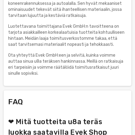
koneenrakennuksessa ja autoalalla. Sen hyvät mekaaniset
ominaisuudet tekevät siitä ihanteellisen materiaalin, jossa
tarvitaan lujuutta ja kestäviä ratkaisuja.
Luotettavana toimittajana Evek GmbH:n tavoitteena on
tarjota asiakkailleen korkealaatuisia tuotteita kohtuulliseen
hintaan. Meidän laaja toimitusverkostomme takaa, että
saat tarvitsemasi materiaalit nopeasti ja tehokkaasti.
Ota yhteyttä Evek GmbH:een ja selvitä, kuinka voimme
auttaa sinua u8a teräksen hankinnassa. Meillä on ratkaisuja
eri tarpeisiin ja voimme räätälöidä toimitusratkaisut juuri
sinulle sopiviksi.
FAQ
❤ Mitä tuotteita u8a teräs
luokka saatavilla Evek Shop