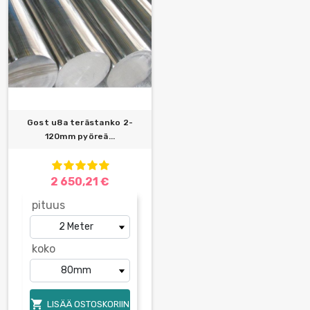
Gost u8a terästanko 2-
120mm pyöreä...
2 650,21 €
pituus
koko

LISÄÄ OSTOSKORIIN