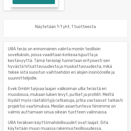
Näytetään 1-1 yht. 1 tuotteesta
U8A teräs on erinomainen valinta moniin teollisiin
sovelluksiin, joissa vaaditaan korkeaa lujuutta ja
kestävyyttä. Tämä teräslaji tunnetaan erityisesti sen
hyvästä hitsattavuudesta ja muokattavuudesta, mikä
tekee siitä suositun vaihtoehdon eri alojen insinööreille ja
suunnittelijoille.
Evek GmbH tarjoaa laajan valikoiman u8a terästä eri
muodoissa, mukaan lukien levyt, putket ja profiilit. Meiltä
löydät myös räätälöityjä ratkaisuja, jotka vastaavat tarkasti
projektisi vaatimuksia. Meidän asiantunteva tiimimme on
valmis auttamaan sinua oikean tuotteen valinnassa.
U8A teräksen käyttömahdollisuudet ovat laajat. Sitä
käytetään muun muassa rakennusteollisuudessa,