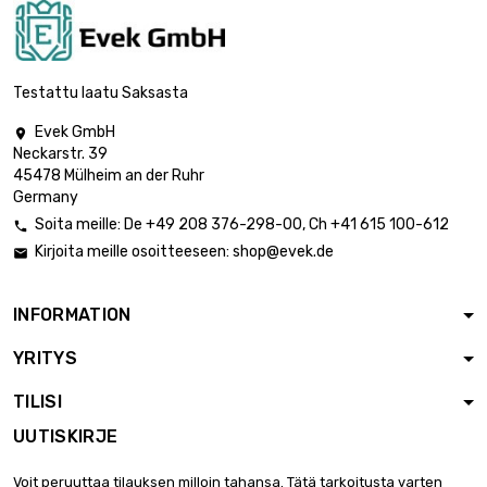
Testattu laatu Saksasta
Evek GmbH

Neckarstr. 39
45478 Mülheim an der Ruhr
Germany
Soita meille:
De
+49 208 376-298-00
, Ch
+41 615 100-612

Kirjoita meille osoitteeseen:
shop@evek.de

INFORMATION
YRITYS
TILISI
UUTISKIRJE
Voit peruuttaa tilauksen milloin tahansa. Tätä tarkoitusta varten