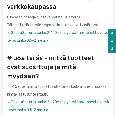
verkkokaupassa
Luokassa on laaja tuotevalikoima. u8a teräs.
Tällä hetkellä tämän segmentin johtavia yrityksiä ovat:
✓
Gost u8a terästanko 2-120mm pyöreä tankoprofiili pyöreä
R
terästanko 0,5-2 metriä
F
I
L
T
E
❤ u8a teräs - mitkä tuotteet
ovat suosittuja ja mitä
myydään?
TOP 5 suosituinta tuotetta u8a teräs luokka Evek Shopissa
hinta-laatusuhteeltaan:
✓
Gost u8a terästanko 2-120mm pyöreä tankoprofiili pyöreä
terästanko 0,5-2 metriä