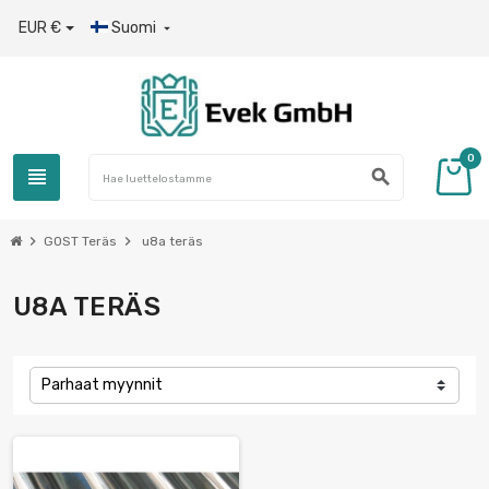
EUR €
Suomi

0
view_headline
search
chevron_right
chevron_right
GOST Teräs
u8a teräs
U8A TERÄS
Parhaat myynnit