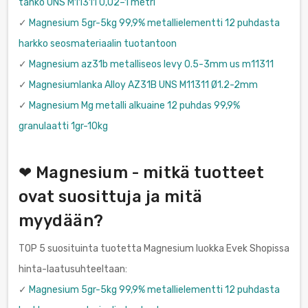
tanko UNS M11311 0,02–1 metri
✓
Magnesium 5gr-5kg 99,9% metallielementti 12 puhdasta
harkko seosmateriaalin tuotantoon
✓
Magnesium az31b metalliseos levy 0.5-3mm us m11311
✓
Magnesiumlanka Alloy AZ31B UNS M11311 Ø1.2-2mm
✓
Magnesium Mg metalli alkuaine 12 puhdas 99,9%
granulaatti 1gr-10kg
❤ Magnesium - mitkä tuotteet
ovat suosittuja ja mitä
myydään?
TOP 5 suosituinta tuotetta Magnesium luokka Evek Shopissa
hinta-laatusuhteeltaan:
✓
Magnesium 5gr-5kg 99,9% metallielementti 12 puhdasta