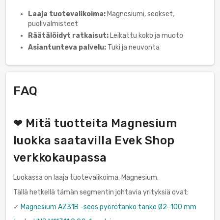
Laaja tuotevalikoima:
Magnesiumi, seokset,
puolivalmisteet
Räätälöidyt ratkaisut:
Leikattu koko ja muoto
Asiantunteva palvelu:
Tuki ja neuvonta
FAQ
❤ Mitä tuotteita Magnesium
luokka saatavilla Evek Shop
verkkokaupassa
Luokassa on laaja tuotevalikoima. Magnesium.
Tällä hetkellä tämän segmentin johtavia yrityksiä ovat:
✓
Magnesium AZ31B -seos pyörötanko tanko Ø2–100 mm