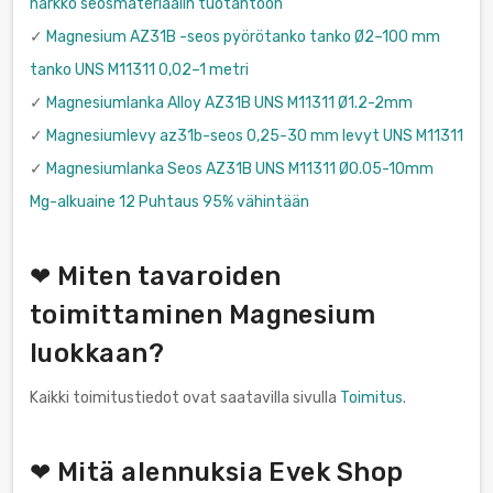
harkko seosmateriaalin tuotantoon
✓
Magnesium AZ31B -seos pyörötanko tanko Ø2–100 mm
tanko UNS M11311 0,02–1 metri
✓
Magnesiumlanka Alloy AZ31B UNS M11311 Ø1.2-2mm
✓
Magnesiumlevy az31b-seos 0,25-30 mm levyt UNS M11311
✓
Magnesiumlanka Seos AZ31B UNS M11311 Ø0.05-10mm
Mg-alkuaine 12 Puhtaus 95% vähintään
❤ Miten tavaroiden
toimittaminen Magnesium
luokkaan?
Kaikki toimitustiedot ovat saatavilla sivulla
Toimitus
.
❤ Mitä alennuksia Evek Shop