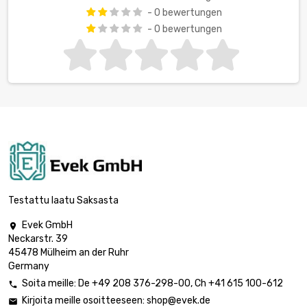
- 0 bewertungen
- 0 bewertungen
Testattu laatu Saksasta
Evek GmbH

Neckarstr. 39
45478 Mülheim an der Ruhr
Germany
Soita meille:
De
+49 208 376-298-00
, Ch
+41 615 100-612

Kirjoita meille osoitteeseen:
shop@evek.de
