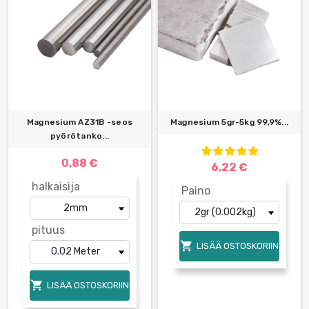
Magnesium AZ31B -seos
Magnesium 5gr-5kg 99,9%...
pyörötanko...
0,88 €
6,22 €
halkaisija
Paino
pituus

LISÄÄ OSTOSKORIIN

LISÄÄ OSTOSKORIIN