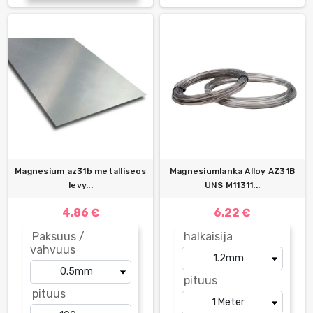
Magnesium az31b metalliseos
Magnesiumlanka Alloy AZ31B
levy...
UNS M11311...
4,86 €
6,22 €
Paksuus /
halkaisija
vahvuus
pituus
pituus