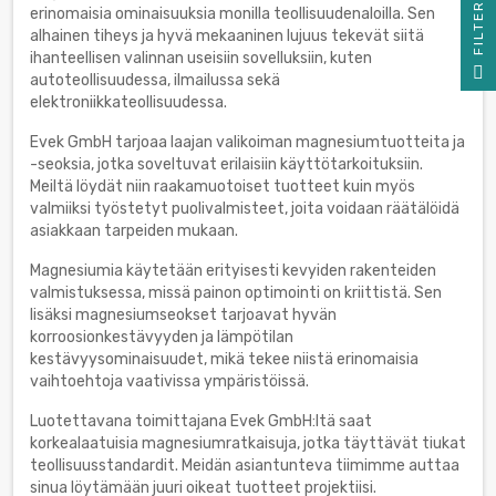
R
erinomaisia ominaisuuksia monilla teollisuudenaloilla. Sen
alhainen tiheys ja hyvä mekaaninen lujuus tekevät siitä
ihanteellisen valinnan useisiin sovelluksiin, kuten
F
I
L
T
E
autoteollisuudessa, ilmailussa sekä
elektroniikkateollisuudessa.
Evek GmbH tarjoaa laajan valikoiman magnesiumtuotteita ja
-seoksia, jotka soveltuvat erilaisiin käyttötarkoituksiin.
Meiltä löydät niin raakamuotoiset tuotteet kuin myös
valmiiksi työstetyt puolivalmisteet, joita voidaan räätälöidä
asiakkaan tarpeiden mukaan.
Magnesiumia käytetään erityisesti kevyiden rakenteiden
valmistuksessa, missä painon optimointi on kriittistä. Sen
lisäksi magnesiumseokset tarjoavat hyvän
korroosionkestävyyden ja lämpötilan
kestävyysominaisuudet, mikä tekee niistä erinomaisia
vaihtoehtoja vaativissa ympäristöissä.
Luotettavana toimittajana Evek GmbH:ltä saat
korkealaatuisia magnesiumratkaisuja, jotka täyttävät tiukat
teollisuusstandardit. Meidän asiantunteva tiimimme auttaa
sinua löytämään juuri oikeat tuotteet projektiisi.