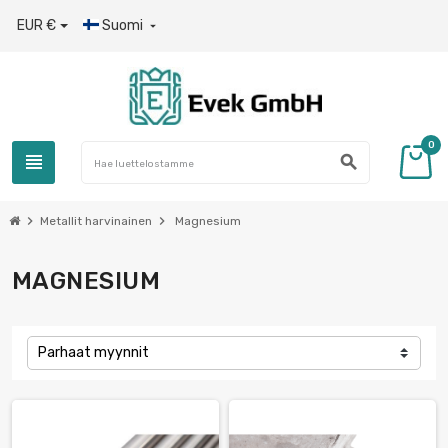
EUR €
Suomi

0
view_headline
search
chevron_right
chevron_right
Metallit harvinainen
Magnesium
MAGNESIUM
Parhaat myynnit