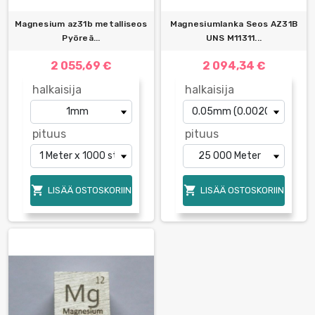
Magnesium az31b metalliseos
Magnesiumlanka Seos AZ31B
Pyöreä...
UNS M11311...
2 055,69 €
2 094,34 €
halkaisija
halkaisija
pituus
pituus


LISÄÄ OSTOSKORIIN
LISÄÄ OSTOSKORIIN