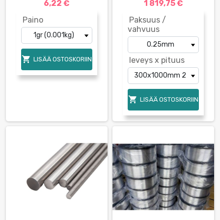
6,22 €
1 819,75 €
Paino
Paksuus /
vahvuus

LISÄÄ OSTOSKORIIN
leveys x pituus

LISÄÄ OSTOSKORIIN