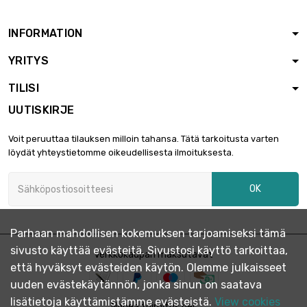
INFORMATION
YRITYS
TILISI
UUTISKIRJE
Voit peruuttaa tilauksen milloin tahansa. Tätä tarkoitusta varten
löydät yhteystietomme oikeudellisesta ilmoituksesta.
OK
Parhaan mahdollisen kokemuksen tarjoamiseksi tämä
sivusto käyttää evästeitä. Sivustosi käyttö tarkoittaa,
Verkkokaupan maksutavat
että hyväksyt evästeiden käytön. Olemme julkaisseet
uuden evästekäytännön, jonka sinun on saatava
lisätietoja käyttämistämme evästeistä.
View cookies
Nopea toimitus per