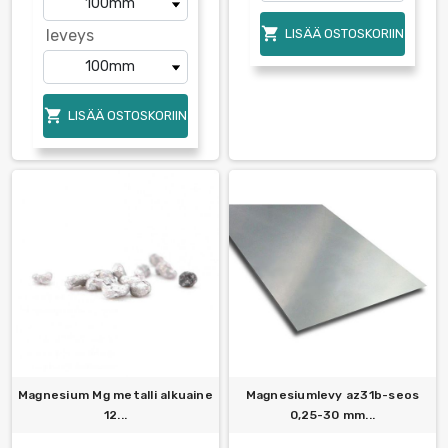

leveys
LISÄÄ OSTOSKORIIN

LISÄÄ OSTOSKORIIN
Magnesium Mg metalli alkuaine
Magnesiumlevy az31b-seos
12...
0,25-30 mm...