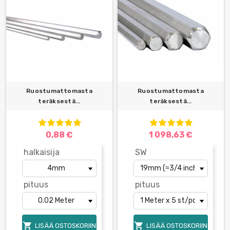
Ruostumattomasta
Ruostumattomasta
teräksestä...
teräksestä...
0,88 €
1 098,63 €
halkaisija
SW
pituus
pituus


LISÄÄ OSTOSKORIIN
LISÄÄ OSTOSKORIIN