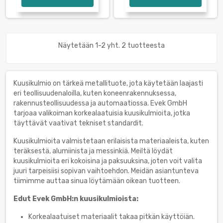
Näytetään 1-2 yht. 2 tuotteesta
Kuusikulmio on tärkeä metallituote, jota käytetään laajasti
eri teollisuudenaloilla, kuten koneenrakennuksessa,
rakennusteollisuudessa ja automaatiossa. Evek GmbH
tarjoaa valikoiman korkealaatuisia kuusikulmioita, jotka
täyttävät vaativat tekniset standardit.
Kuusikulmioita valmistetaan erilaisista materiaaleista, kuten
teräksestä, alumiinista ja messinkiä. Meiltä löydät
kuusikulmioita eri kokoisina ja paksuuksina, joten voit valita
juuri tarpeisiisi sopivan vaihtoehdon. Meidän asiantunteva
tiimimme auttaa sinua löytämään oikean tuotteen.
Edut Evek GmbH:n kuusikulmioista:
Korkealaatuiset materiaalit takaa pitkän käyttöiän.