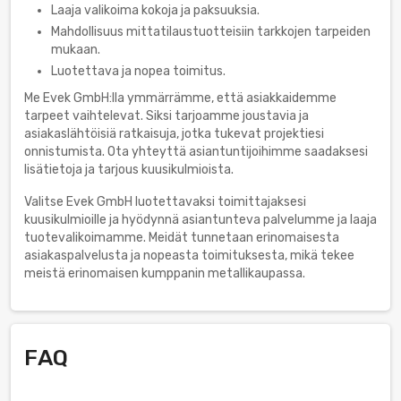
Laaja valikoima kokoja ja paksuuksia.
Mahdollisuus mittatilaustuotteisiin tarkkojen tarpeiden
mukaan.
Luotettava ja nopea toimitus.
Me Evek GmbH:lla ymmärrämme, että asiakkaidemme
tarpeet vaihtelevat. Siksi tarjoamme joustavia ja
asiakaslähtöisiä ratkaisuja, jotka tukevat projektiesi
onnistumista. Ota yhteyttä asiantuntijoihimme saadaksesi
lisätietoja ja tarjous kuusikulmioista.
Valitse Evek GmbH luotettavaksi toimittajaksesi
kuusikulmioille ja hyödynnä asiantunteva palvelumme ja laaja
tuotevalikoimamme. Meidät tunnetaan erinomaisesta
asiakaspalvelusta ja nopeasta toimituksesta, mikä tekee
meistä erinomaisen kumppanin metallikaupassa.
FAQ