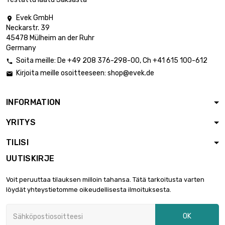
Evek GmbH

Neckarstr. 39
45478 Mülheim an der Ruhr
Germany
Soita meille:
De
+49 208 376-298-00
, Ch
+41 615 100-612

Kirjoita meille osoitteeseen:
shop@evek.de

INFORMATION
YRITYS
TILISI
UUTISKIRJE
Voit peruuttaa tilauksen milloin tahansa. Tätä tarkoitusta varten
löydät yhteystietomme oikeudellisesta ilmoituksesta.
OK