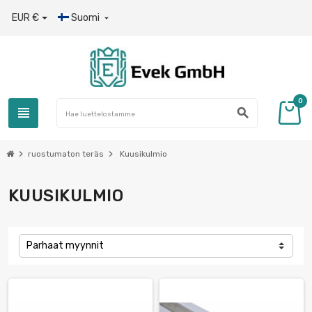
EUR €
Suomi

0
view_headline
search
chevron_right
chevron_right
ruostumaton teräs
Kuusikulmio
KUUSIKULMIO
Parhaat myynnit