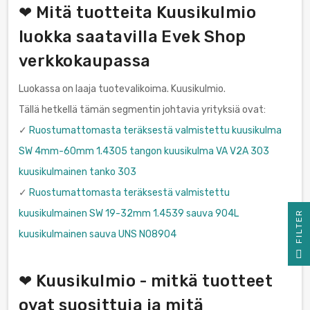
❤ Mitä tuotteita Kuusikulmio
luokka saatavilla Evek Shop
verkkokaupassa
Luokassa on laaja tuotevalikoima. Kuusikulmio.
Tällä hetkellä tämän segmentin johtavia yrityksiä ovat:
✓
Ruostumattomasta teräksestä valmistettu kuusikulma
SW 4mm-60mm 1.4305 tangon kuusikulma VA V2A 303
kuusikulmainen tanko 303
✓
Ruostumattomasta teräksestä valmistettu
kuusikulmainen SW 19-32mm 1.4539 sauva 904L
R
kuusikulmainen sauva UNS N08904
F
I
L
T
E
❤ Kuusikulmio - mitkä tuotteet
ovat suosittuja ja mitä