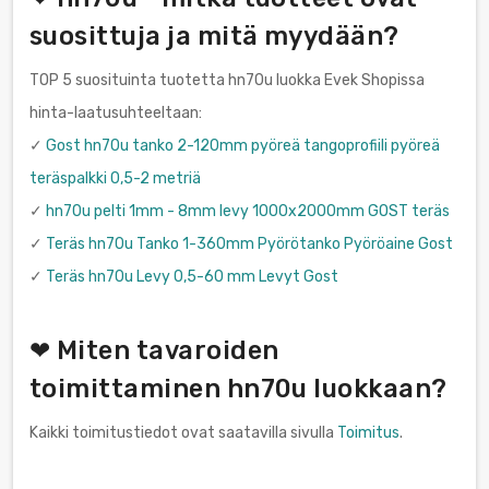
suosittuja ja mitä myydään?
TOP 5 suosituinta tuotetta hn70u luokka Evek Shopissa
hinta-laatusuhteeltaan:
✓
Gost hn70u tanko 2-120mm pyöreä tangoprofiili pyöreä
teräspalkki 0,5-2 metriä
✓
hn70u pelti 1mm - 8mm levy 1000x2000mm GOST teräs
✓
Teräs hn70u Tanko 1-360mm Pyörötanko Pyöröaine Gost
✓
Teräs hn70u Levy 0,5-60 mm Levyt Gost
❤ Miten tavaroiden
toimittaminen hn70u luokkaan?
Kaikki toimitustiedot ovat saatavilla sivulla
Toimitus
.