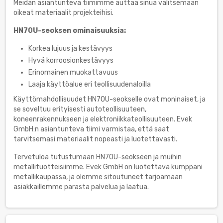
Meidän asiantunteva tiimimme auttaa sinua valitsemaan
oikeat materiaalit projekteihisi.
HN70U-seoksen ominaisuuksia:
Korkea lujuus ja kestävyys
Hyvä korroosionkestävyys
Erinomainen muokattavuus
Laaja käyttöalue eri teollisuudenaloilla
Käyttömahdollisuudet HN70U-seokselle ovat moninaiset, ja
se soveltuu erityisesti autoteollisuuteen,
koneenrakennukseen ja elektroniikkateollisuuteen. Evek
GmbH:n asiantunteva tiimi varmistaa, että saat
tarvitsemasi materiaalit nopeasti ja luotettavasti.
Tervetuloa tutustumaan HN70U-seokseen ja muihin
metallituotteisiimme. Evek GmbH on luotettava kumppani
metallikaupassa, ja olemme sitoutuneet tarjoamaan
asiakkaillemme parasta palvelua ja laatua.