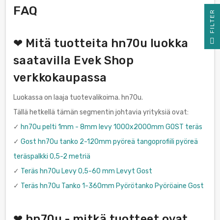
FAQ
R
F
I
L
T
E
❤ Mitä tuotteita hn70u luokka
saatavilla Evek Shop
verkkokaupassa
Luokassa on laaja tuotevalikoima. hn70u.
Tällä hetkellä tämän segmentin johtavia yrityksiä ovat:
✓
hn70u pelti 1mm - 8mm levy 1000x2000mm GOST teräs
✓
Gost hn70u tanko 2-120mm pyöreä tangoprofiili pyöreä
teräspalkki 0,5-2 metriä
✓
Teräs hn70u Levy 0,5-60 mm Levyt Gost
✓
Teräs hn70u Tanko 1-360mm Pyörötanko Pyöröaine Gost
❤ hn70u - mitkä tuotteet ovat