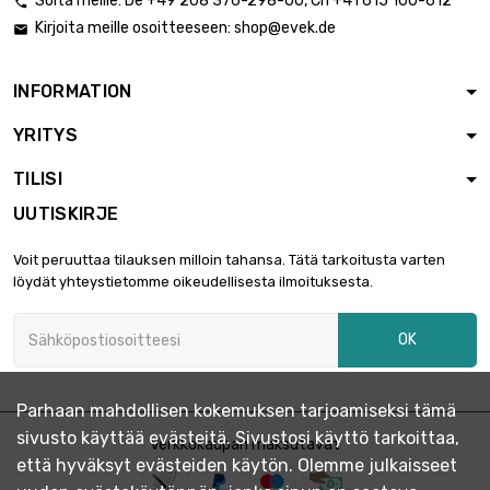
Soita meille:
De
+49 208 376-298-00
, Ch
+41 615 100-612

Kirjoita meille osoitteeseen:
shop@evek.de

INFORMATION
YRITYS
TILISI
UUTISKIRJE
Voit peruuttaa tilauksen milloin tahansa. Tätä tarkoitusta varten
löydät yhteystietomme oikeudellisesta ilmoituksesta.
OK
Parhaan mahdollisen kokemuksen tarjoamiseksi tämä
sivusto käyttää evästeitä. Sivustosi käyttö tarkoittaa,
Verkkokaupan maksutavat
että hyväksyt evästeiden käytön. Olemme julkaisseet