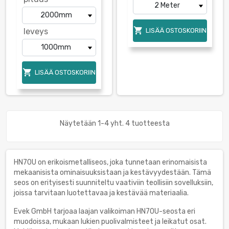

leveys
LISÄÄ OSTOSKORIIN

LISÄÄ OSTOSKORIIN
Näytetään 1-4 yht. 4 tuotteesta
HN70U on erikoismetalliseos, joka tunnetaan erinomaisista
mekaanisista ominaisuuksistaan ja kestävyydestään. Tämä
seos on erityisesti suunniteltu vaativiin teollisiin sovelluksiin,
joissa tarvitaan luotettavaa ja kestävää materiaalia.
Evek GmbH tarjoaa laajan valikoiman HN70U-seosta eri
muodoissa, mukaan lukien puolivalmisteet ja leikatut osat.