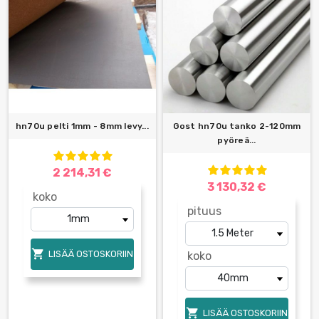
hn70u pelti 1mm - 8mm levy...
Gost hn70u tanko 2-120mm
pyöreä...
2 214,31 €
3 130,32 €
koko
pituus

LISÄÄ OSTOSKORIIN
koko

LISÄÄ OSTOSKORIIN