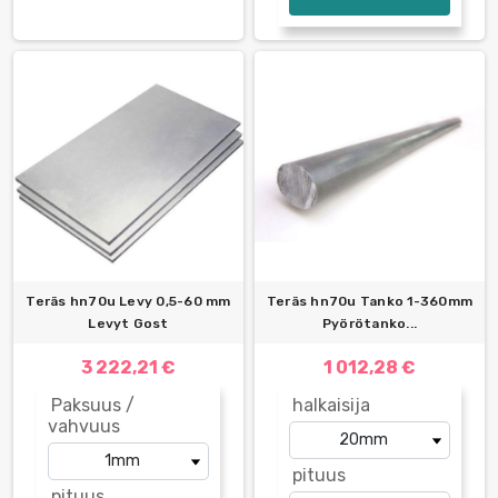
Teräs hn70u Levy 0,5-60 mm
Teräs hn70u Tanko 1-360mm
Levyt Gost
Pyörötanko...
3 222,21 €
1 012,28 €
Paksuus /
halkaisija
vahvuus
pituus
pituus