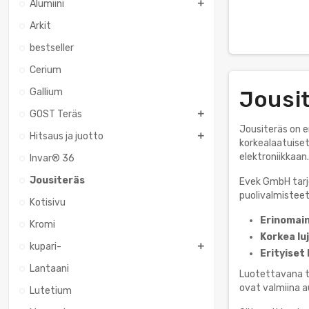
Alumiini
Arkit
bestseller
Cerium
Gallium
Jousi
GOST Teräs
Jousiteräs on e
Hitsaus ja juotto
korkealaatuiset
elektroniikkaan.
Invar® 36
Jousiteräs
Evek GmbH tarjo
puolivalmisteet
Kotisivu
Erinomain
Kromi
Korkea lu
kupari-
Erityiset 
Lantaani
Luotettavana t
ovat valmiina a
Lutetium