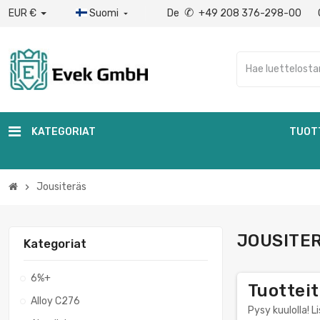
✆
EUR €
Suomi
De
+49 208 376-298-00

KATEGORIAT
TUOT
Jousiteräs
chevron_right
JOUSITE
Kategoriat
6%+
Tuotteit
Alloy C276
Pysy kuulolla! L