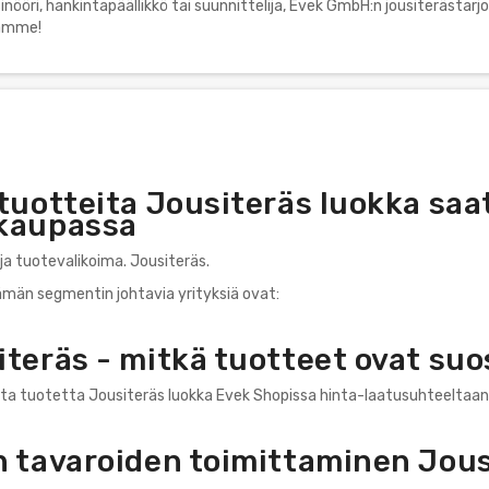
nsinööri, hankintapäällikkö tai suunnittelija, Evek GmbH:n jousiterästa
tamme!
tuotteita Jousiteräs luokka saa
kaupassa
ja tuotevalikoima. Jousiteräs.
tämän segmentin johtavia yrityksiä ovat:
teräs - mitkä tuotteet ovat suo
ta tuotetta Jousiteräs luokka Evek Shopissa hinta-laatusuhteeltaan
n tavaroiden toimittaminen Jou