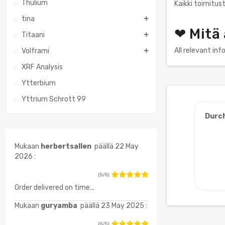
Thulium
Kaikki toimitust
tina
❤ Mitä
Titaani
All relevant in
Volframi
XRF Analysis
Ytterbium
Yttrium Schrott 99
Durc
Mukaan
herbertsallen
päällä 22 May
2026 :
(5/5)
Order delivered on time...
Mukaan
guryamba
päällä 23 May 2025 :
(5/5)