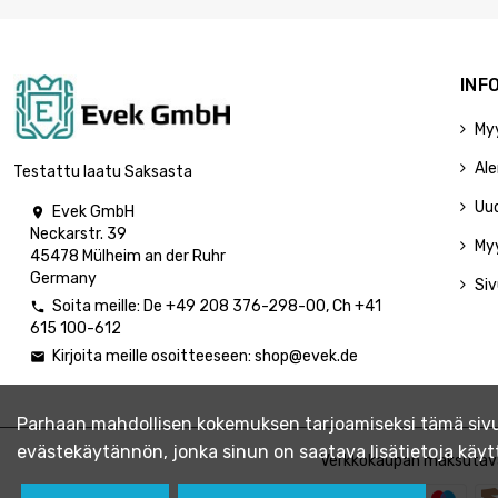
INF
My
Ale
Testattu laatu Saksasta
Uu
Evek GmbH

Neckarstr. 39
My
45478 Mülheim an der Ruhr
Germany
Siv
Soita meille:
De
+49 208 376-298-00
, Ch
+41

615 100-612
Kirjoita meille osoitteeseen:
shop@evek.de

Parhaan mahdollisen kokemuksen tarjoamiseksi tämä sivus
evästekäytännön, jonka sinun on saatava lisätietoja kä
Verkkokaupan maksutav