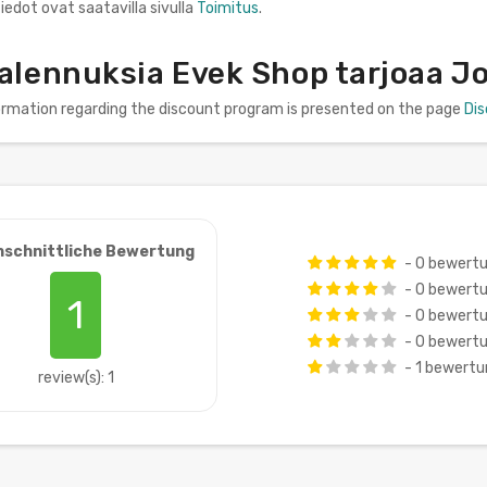
iedot ovat saatavilla sivulla
Toimitus
.
 alennuksia Evek Shop tarjoaa J
formation regarding the discount program is presented on the page
Di
hschnittliche Bewertung
- 0 bewert
- 0 bewert
1
- 0 bewert
- 0 bewert
- 1 bewert
review(s): 1