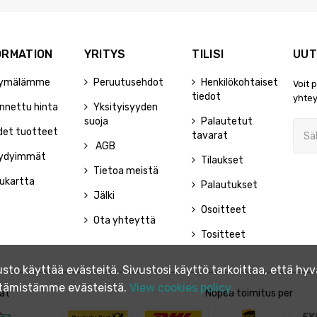
ORMATION
YRITYS
TILISI
UUT
ymälämme
Peruutusehdot
Henkilökohtaiset
Voit 
tiedot
yhtey
nnettu hinta
Yksityisyyden
suoja
Palautetut
det tuotteet
tavarat
AGB
ydyimmät
Tilaukset
Tietoa meistä
ukartta
Palautukset
Jälki
Osoitteet
Ota yhteyttä
Tositteet
to käyttää evästeitä. Sivustosi käyttö tarkoittaa, että h
yttämistämme evästeistä.
View cookies policy.
at
Nopea toimitus per