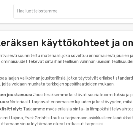
teräksen käyttökohteet ja o
rityisesti suunniteltu materiaali, joka soveltuu erinomaisesti jousie
 ominaisuudet tekevät siitä ihanteellisen valinnan useisiin teollisuud
aa laajan valikoiman jousiteräksiä, jotka täyttävät erilaiset standard
, joita voidaan muokata tarkkojen spesifikaatioiden mukaan.
en joustavuus:
Jousiteräksemme kestävät suuria kuormituksia ja 
juus:
Materiaalit tarjoavat erinomaisen lujuuden ja kestävyyden, mikä
käsittelyt:
Tarjoamme myös erilaisia pinta- ja lämpökäsittelyvaihto
oimittajana, Evek GmbH sitoutuu tarjoamaan asiakkailleen laadukkait
uttamaan sinua löytämään oikeat ratkaisut tarpeisiisi.