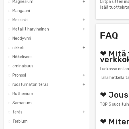
Magnesium
Olitpa sitten i
lisää tuotteis
Mangaani
Messinki
Metallit harvinainen
FAQ
Neodyymi
nikkeli
❤ Mitä 
Nikkeliseos
verkko
ominaisuus
Luokassa on laa
Pronssi
Tällä hetkellä 
ruostumaton teräs
❤ Jousi
Ruthenium
Samarium
TOP 5 suosituin
teräs
❤ Mite
Terbium