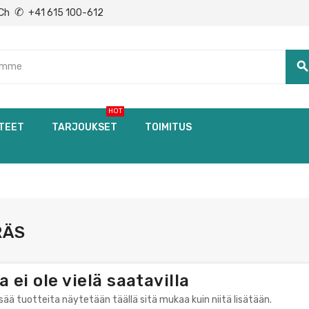
✆
Ch
+41 615 100-612
searc
HOT
TEET
TARJOUKSET
TOIMITUS
RÄS
a ei ole vielä saatavilla
isää tuotteita näytetään täällä sitä mukaa kuin niitä lisätään.