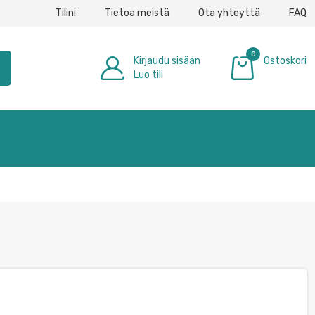
Tilini
Tietoa meistä
Ota yhteyttä
FAQ
0
Kirjaudu sisään
Ostoskori
h
Luo tili
0,00 €