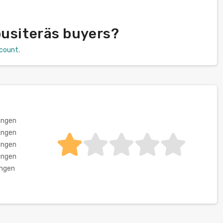
ousiteräs buyers?
scount
.
ungen
ungen
ungen
ungen
ungen