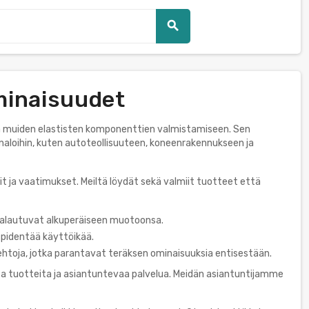
search
minaisuudet
n ja muiden elastisten komponenttien valmistamiseen. Sen
enaloihin, kuten autoteollisuuteen, koneenrakennukseen ja
it ja vaatimukset. Meiltä löydät sekä valmiit tuotteet että
palautuvat alkuperäiseen muotoonsa.
 pidentää käyttöikää.
ehtoja, jotka parantavat teräksen ominaisuuksia entisestään.
a tuotteita ja asiantuntevaa palvelua. Meidän asiantuntijamme