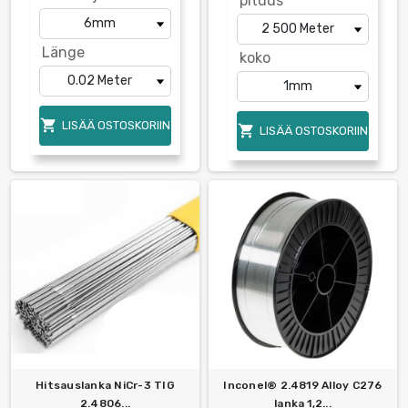
pituus
Länge
koko

LISÄÄ OSTOSKORIIN

LISÄÄ OSTOSKORIIN
Hitsauslanka NiCr-3 TIG
Inconel® 2.4819 Alloy C276
2.4806...
lanka 1,2...