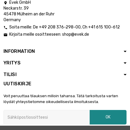
Evek GmbH

Neckarstr. 39
45478 Mülheim an der Ruhr
Germany
Soita meille:
De
+49 208 376-298-00
, Ch
+41 615 100-612

Kirjoita meille osoitteeseen:
shop@evek.de

INFORMATION
YRITYS
TILISI
UUTISKIRJE
Voit peruuttaa tilauksen milloin tahansa. Tätä tarkoitusta varten
löydät yhteystietomme oikeudellisesta ilmoituksesta.
OK