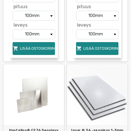
pituus
pituus
leveys
leveys


LISÄÄ OSTOSKORIIN
LISÄÄ OSTOSKORIIN
Hastelloy® C276 Seoslevy
Invar ® 36 -seoslevy 1-3mm