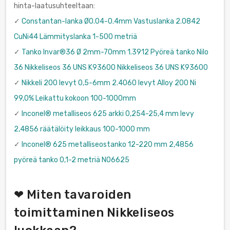
hinta-laatusuhteeltaan:
✓
Constantan-lanka Ø0.04-0.4mm Vastuslanka 2.0842
CuNi44 Lämmityslanka 1-500 metriä
✓
Tanko Invar®36 Ø 2mm-70mm 1.3912 Pyöreä tanko Nilo
36 Nikkeliseos 36 UNS K93600 Nikkeliseos 36 UNS K93600
✓
Nikkeli 200 levyt 0,5-6mm 2.4060 levyt Alloy 200 Ni
99,0% Leikattu kokoon 100-1000mm
✓
Inconel® metalliseos 625 arkki 0,254-25,4 mm levy
2,4856 räätälöity leikkaus 100-1000 mm
✓
Inconel® 625 metalliseostanko 12-220 mm 2,4856
pyöreä tanko 0,1-2 metriä N06625
❤ Miten tavaroiden
toimittaminen Nikkeliseos