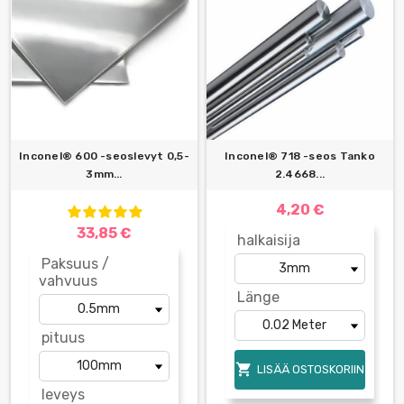
Inconel® 600 -seoslevyt 0,5-
Inconel® 718 -seos Tanko
3mm...
2.4668...
4,20 €
33,85 €
halkaisija
Paksuus /
vahvuus
Länge
pituus

LISÄÄ OSTOSKORIIN
leveys