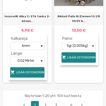
Inconel® Alloy С-276 tanko 2-
Nikkeli Pallo Ni Elementti 28
60mm...
99,99 %...
4,98 €
15,50 €
halkaisija
Paino
Länge

LISÄÄ OSTOSKORIIN

LISÄÄ OSTOSKORIIN
Näytetään 1-20 yht. 104 tuotteesta
…
navigate_before
navigate_next
1
2
3
6