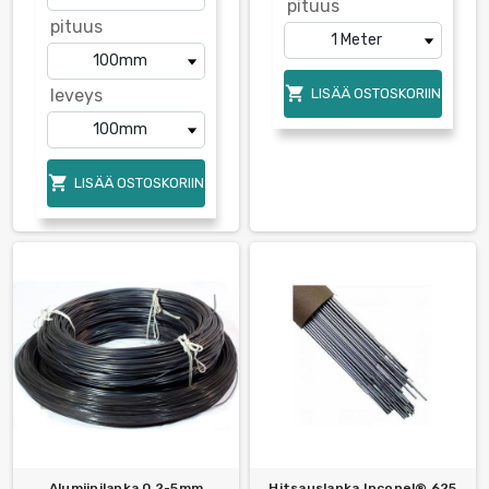
pituus
pituus

leveys
LISÄÄ OSTOSKORIIN

LISÄÄ OSTOSKORIIN
Alumiinilanka 0,2-5mm
Hitsauslanka Inconel® 625