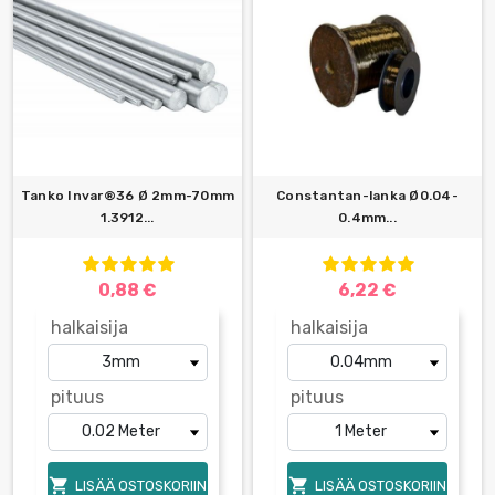
Tanko Invar®36 Ø 2mm-70mm
Constantan-lanka Ø0.04-
1.3912...
0.4mm...
0,88 €
6,22 €
halkaisija
halkaisija
pituus
pituus


LISÄÄ OSTOSKORIIN
LISÄÄ OSTOSKORIIN