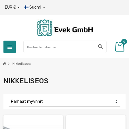
EUR €
Suomi

0
view_headline
search
chevron_right
Nikkeliseos
NIKKELISEOS
Parhaat myynnit