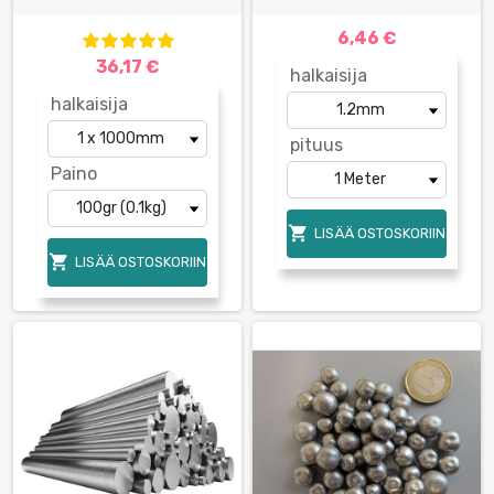
6,46 €
36,17 €
halkaisija
halkaisija
pituus
Paino

LISÄÄ OSTOSKORIIN

LISÄÄ OSTOSKORIIN