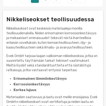
Nikkeliseokset teollisuudessa
Nikkeliseokset ovat keskeisiä materiaaleja monilla
teollisuudenaloilla. Niiden erinomainen korroosionkestävyys
ja mekaaniset ominaisuudet tekevät niistä ihanteellisia
erilaisiin sovelluksiin, kuten kemianteollisuuteen, öljy- ja
kaasuteollisuuteen sekä ilmailu- ja avaruusteollisuuteen.
Evek GmbH tarjoaa laajan valikoiman nikkeliseoksia, jotka on
suunniteltu täyttämään tarkat tekniset vaatimukset.
Meiltä löydät sekä standardituotteita että räätälöityjä
ratkaisuja, jotka vastaavat erityisiä tarpeitasi.
Erinomainen lämmönkestävyys
Korroosionkestävyys
Korkea lujuus
Materiaalien saatavuus ja laatu ovat meille ensisijaisia. Evek
GmbH:n nikkeliseokset ovat sertifioituja ja niiden laatu on