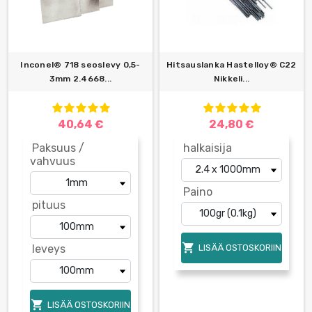
Inconel® 718 seoslevy 0,5-
Hitsauslanka Hastelloy® C22
3mm 2.4668...
Nikkeli...
40,64 €
24,80 €
Paksuus /
halkaisija
vahvuus
Paino
pituus

leveys
LISÄÄ OSTOSKORIIN

LISÄÄ OSTOSKORIIN