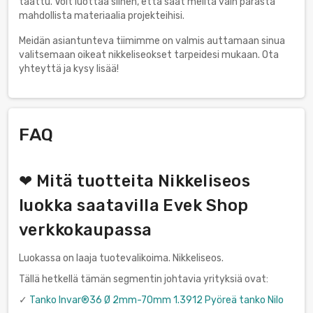
taattu. Voit luottaa siihen, että saat meiltä vain parasta
mahdollista materiaalia projekteihisi.
Meidän asiantunteva tiimimme on valmis auttamaan sinua
valitsemaan oikeat nikkeliseokset tarpeidesi mukaan. Ota
yhteyttä ja kysy lisää!
FAQ
❤ Mitä tuotteita Nikkeliseos
luokka saatavilla Evek Shop
verkkokaupassa
Luokassa on laaja tuotevalikoima. Nikkeliseos.
Tällä hetkellä tämän segmentin johtavia yrityksiä ovat:
✓
Tanko Invar®36 Ø 2mm-70mm 1.3912 Pyöreä tanko Nilo