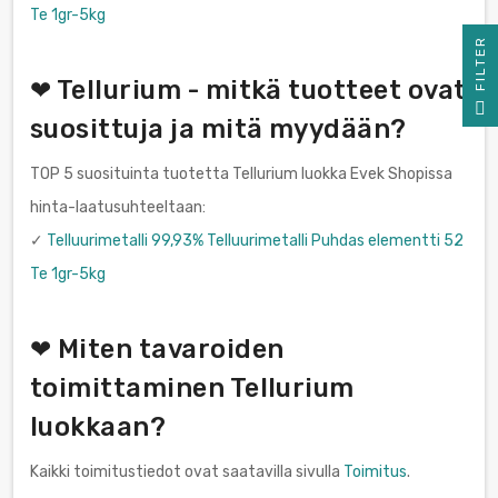
Te 1gr-5kg
R
❤ Tellurium - mitkä tuotteet ovat
F
I
L
T
E
suosittuja ja mitä myydään?
TOP 5 suosituinta tuotetta Tellurium luokka Evek Shopissa
hinta-laatusuhteeltaan:
✓
Telluurimetalli 99,93% Telluurimetalli Puhdas elementti 52
Te 1gr-5kg
❤ Miten tavaroiden
toimittaminen Tellurium
luokkaan?
Kaikki toimitustiedot ovat saatavilla sivulla
Toimitus
.