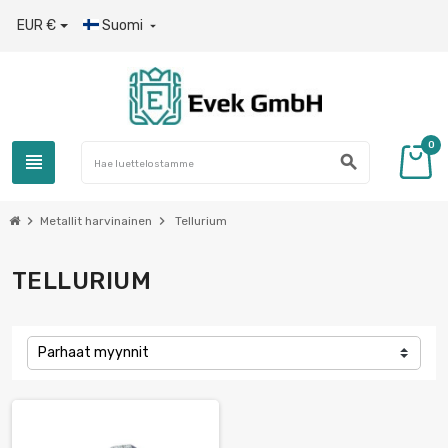
EUR €
Suomi

0
view_headline
search
chevron_right
chevron_right
Metallit harvinainen
Tellurium
TELLURIUM
Parhaat myynnit