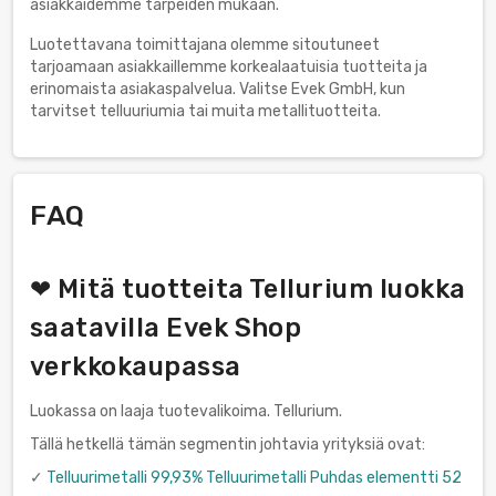
asiakkaidemme tarpeiden mukaan.
Luotettavana toimittajana olemme sitoutuneet
tarjoamaan asiakkaillemme korkealaatuisia tuotteita ja
erinomaista asiakaspalvelua. Valitse Evek GmbH, kun
tarvitset telluuriumia tai muita metallituotteita.
FAQ
❤ Mitä tuotteita Tellurium luokka
saatavilla Evek Shop
verkkokaupassa
Luokassa on laaja tuotevalikoima. Tellurium.
Tällä hetkellä tämän segmentin johtavia yrityksiä ovat:
✓
Telluurimetalli 99,93% Telluurimetalli Puhdas elementti 52