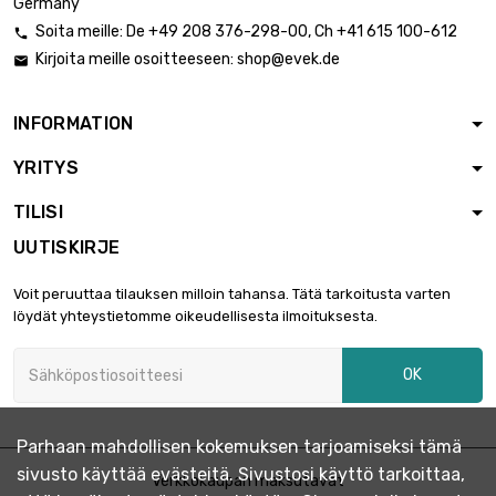
Germany
Soita meille:
De
+49 208 376-298-00
, Ch
+41 615 100-612

Kirjoita meille osoitteeseen:
shop@evek.de

INFORMATION
YRITYS
TILISI
UUTISKIRJE
Voit peruuttaa tilauksen milloin tahansa. Tätä tarkoitusta varten
löydät yhteystietomme oikeudellisesta ilmoituksesta.
OK
Parhaan mahdollisen kokemuksen tarjoamiseksi tämä
sivusto käyttää evästeitä. Sivustosi käyttö tarkoittaa,
Verkkokaupan maksutavat