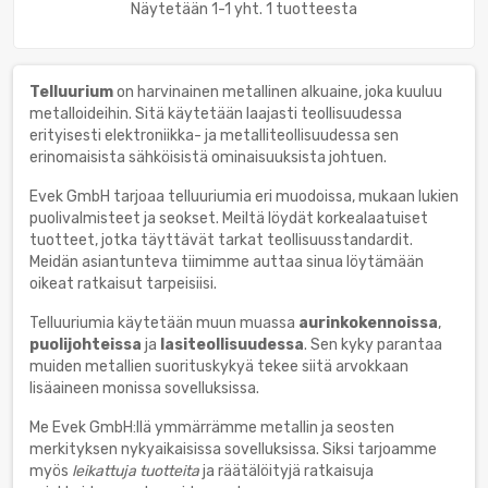
Näytetään 1-1 yht. 1 tuotteesta
Telluurium
on harvinainen metallinen alkuaine, joka kuuluu
metalloideihin. Sitä käytetään laajasti teollisuudessa
erityisesti elektroniikka- ja metalliteollisuudessa sen
erinomaisista sähköisistä ominaisuuksista johtuen.
Evek GmbH tarjoaa telluuriumia eri muodoissa, mukaan lukien
puolivalmisteet ja seokset. Meiltä löydät korkealaatuiset
tuotteet, jotka täyttävät tarkat teollisuusstandardit.
Meidän asiantunteva tiimimme auttaa sinua löytämään
oikeat ratkaisut tarpeisiisi.
Telluuriumia käytetään muun muassa
aurinkokennoissa
,
puolijohteissa
ja
lasiteollisuudessa
. Sen kyky parantaa
muiden metallien suorituskykyä tekee siitä arvokkaan
lisäaineen monissa sovelluksissa.
Me Evek GmbH:llä ymmärrämme metallin ja seosten
merkityksen nykyaikaisissa sovelluksissa. Siksi tarjoamme
myös
leikattuja tuotteita
ja räätälöityjä ratkaisuja