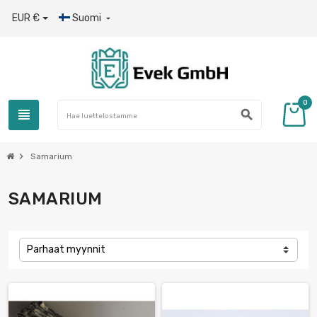
EUR €
Suomi

0
view_headline
search
chevron_right
Samarium
SAMARIUM
Parhaat myynnit