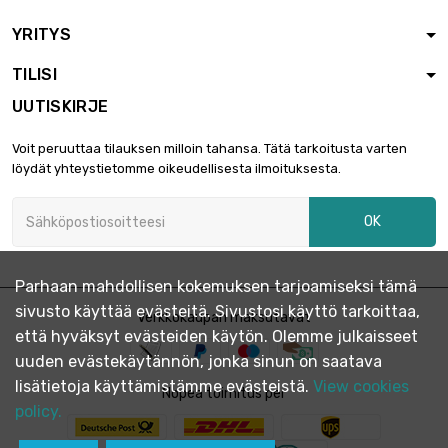
YRITYS
TILISI
UUTISKIRJE
Voit peruuttaa tilauksen milloin tahansa. Tätä tarkoitusta varten
löydät yhteystietomme oikeudellisesta ilmoituksesta.
OK
Parhaan mahdollisen kokemuksen tarjoamiseksi tämä
sivusto käyttää evästeitä. Sivustosi käyttö tarkoittaa,
Verkkokaupan maksutavat
että hyväksyt evästeiden käytön. Olemme julkaisseet
uuden evästekäytännön, jonka sinun on saatava
lisätietoja käyttämistämme evästeistä.
View cookies
Nopea toimitus per
policy.