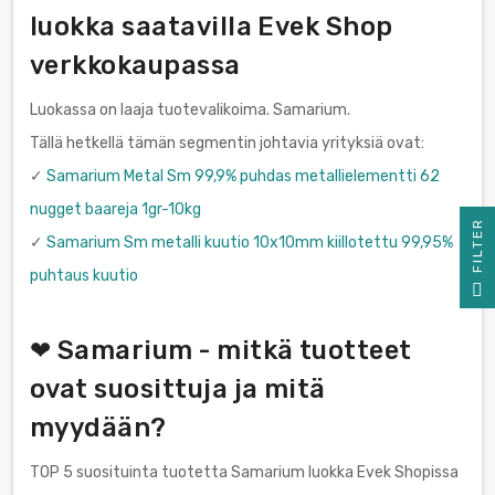
luokka saatavilla Evek Shop
verkkokaupassa
Luokassa on laaja tuotevalikoima. Samarium.
Tällä hetkellä tämän segmentin johtavia yrityksiä ovat:
✓
Samarium Metal Sm 99,9% puhdas metallielementti 62
nugget baareja 1gr-10kg
R
✓
Samarium Sm metalli kuutio 10x10mm kiillotettu 99,95%
puhtaus kuutio
F
I
L
T
E
❤ Samarium - mitkä tuotteet
ovat suosittuja ja mitä
myydään?
TOP 5 suosituinta tuotetta Samarium luokka Evek Shopissa