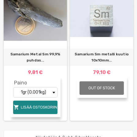
Samarium Metal Sm 99,9%
Samarium Sm metalli kuutio
puhdas...
10x10mm...
9,81 €
79,10 €
Paino
OUT OF STOCK

LISÄÄ OSTOSKORIIN