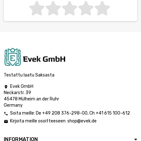
Testattu laatu Saksasta
Evek GmbH

Neckarstr. 39
45478 Mülheim an der Ruhr
Germany
Soita meille:
De
+49 208 376-298-00
, Ch
+41 615 100-612

Kirjoita meille osoitteeseen:
shop@evek.de

INFORMATION