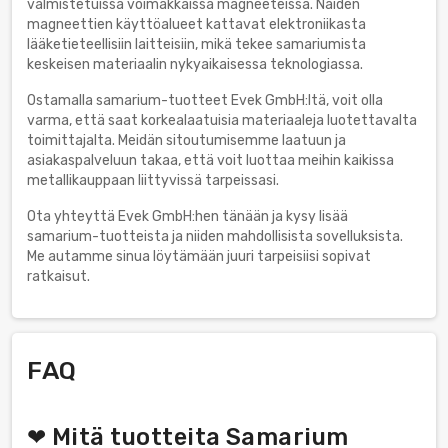
valmistetuissa voimakkaissa magneeteissa. Näiden
magneettien käyttöalueet kattavat elektroniikasta
lääketieteellisiin laitteisiin, mikä tekee samariumista
keskeisen materiaalin nykyaikaisessa teknologiassa.
Ostamalla samarium-tuotteet Evek GmbH:ltä, voit olla
varma, että saat korkealaatuisia materiaaleja luotettavalta
toimittajalta. Meidän sitoutumisemme laatuun ja
asiakaspalveluun takaa, että voit luottaa meihin kaikissa
metallikauppaan liittyvissä tarpeissasi.
Ota yhteyttä Evek GmbH:hen tänään ja kysy lisää
samarium-tuotteista ja niiden mahdollisista sovelluksista.
Me autamme sinua löytämään juuri tarpeisiisi sopivat
ratkaisut.
FAQ
❤ Mitä tuotteita Samarium