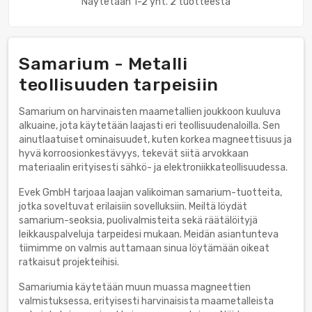
Näytetään 1-2 yht. 2 tuotteesta
Samarium - Metalli
teollisuuden tarpeisiin
Samarium on harvinaisten maametallien joukkoon kuuluva
alkuaine, jota käytetään laajasti eri teollisuudenaloilla. Sen
ainutlaatuiset ominaisuudet, kuten korkea magneettisuus ja
hyvä korroosionkestävyys, tekevät siitä arvokkaan
materiaalin erityisesti sähkö- ja elektroniikkateollisuudessa.
Evek GmbH tarjoaa laajan valikoiman samarium-tuotteita,
jotka soveltuvat erilaisiin sovelluksiin. Meiltä löydät
samarium-seoksia, puolivalmisteita sekä räätälöityjä
leikkauspalveluja tarpeidesi mukaan. Meidän asiantunteva
tiimimme on valmis auttamaan sinua löytämään oikeat
ratkaisut projekteihisi.
Samariumia käytetään muun muassa magneettien
valmistuksessa, erityisesti harvinaisista maametalleista