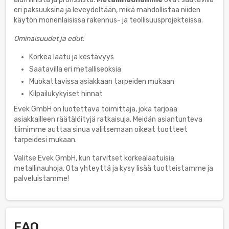
eri paksuuksina ja leveydeltään, mikä mahdollistaa niiden
käytön monenlaisissa rakennus- ja teollisuusprojekteissa.
Ominaisuudet ja edut:
Korkea laatu ja kestävyys
Saatavilla eri metalliseoksia
Muokattavissa asiakkaan tarpeiden mukaan
Kilpailukykyiset hinnat
Evek GmbH on luotettava toimittaja, joka tarjoaa
asiakkailleen räätälöityjä ratkaisuja. Meidän asiantunteva
tiimimme auttaa sinua valitsemaan oikeat tuotteet
tarpeidesi mukaan.
Valitse Evek GmbH, kun tarvitset korkealaatuisia
metallinauhoja. Ota yhteyttä ja kysy lisää tuotteistamme ja
palveluistamme!
FAQ