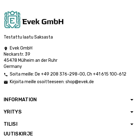
Testattu laatu Saksasta
Evek GmbH

Neckarstr. 39
45478 Mülheim an der Ruhr
Germany
Soita meille:
De
+49 208 376-298-00
, Ch
+41 615 100-612

Kirjoita meille osoitteeseen:
shop@evek.de

INFORMATION
YRITYS
TILISI
UUTISKIRJE