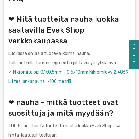
❤ Mitä tuotteita nauha luokka
saatavilla Evek Shop
verkkokaupassa
R
Luokassa on laaja tuotevalikoima. nauha.
F
I
L
T
E
Tällä hetkellä tämän segmentin johtavia yrityksiä ovat:
✓
Nikromiteippi 0,1x0,5mm - 0,5x10mm Nikromilevy 2.4869
Litteä lankanauha 1-100 metriä
❤ nauha - mitkä tuotteet ovat
suosittuja ja mitä myydään?
TOP 5 suosituinta tuotetta nauha luokka Evek Shopissa
hinta-laatusuhteeltaan: