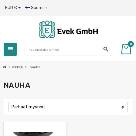
EUR €
Suomi

0
view_headline
search
chevron_right
chevron_right
nikkeli
nauha
NAUHA
Parhaat myynnit