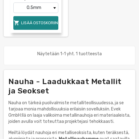

LISÄÄ OSTOSKORIIN
Näytetään 1-1 yht. 1 tuotteesta
Nauha - Laadukkaat Metallit
ja Seokset
Nauha on tärkeä puolivalmiste metalliteollisuudessa, ja se
tarjoaa monia mahdollisuuksia erilaisiin sovelluksiin. Evek
GmbH:llä on laaja valikoima metallinauhoja eri materiaaleista,
joiden avulla voit toteuttaa projektejasi tehokkaasti.
Meiltä löydät nauhoja eri metalliseoksista, kuten teräksestä,
alumiinista ja pronssista.
Metallinauhamme
ovat saatavilla