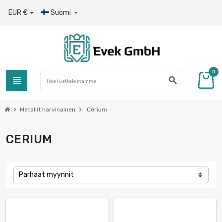
EUR €
Suomi

0
view_headline
search
chevron_right
chevron_right
Metallit harvinainen
Cerium
CERIUM
Parhaat myynnit