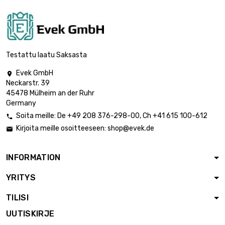
Testattu laatu Saksasta
Evek GmbH

Neckarstr. 39
45478 Mülheim an der Ruhr
Germany
Soita meille:
De
+49 208 376-298-00
, Ch
+41 615 100-612

Kirjoita meille osoitteeseen:
shop@evek.de

INFORMATION
YRITYS
TILISI
UUTISKIRJE