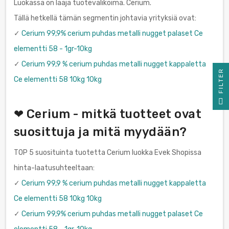
Luokassa on laaja tuotevalikoima. Cerium.
Tällä hetkellä tämän segmentin johtavia yrityksiä ovat:
✓
Cerium 99,9% cerium puhdas metalli nugget palaset Ce
elementti 58 - 1gr-10kg
✓
Cerium 99,9 % cerium puhdas metalli nugget kappaletta
R
Ce elementti 58 10kg 10kg
F
I
L
T
E
❤ Cerium - mitkä tuotteet ovat
suosittuja ja mitä myydään?
TOP 5 suosituinta tuotetta Cerium luokka Evek Shopissa
hinta-laatusuhteeltaan:
✓
Cerium 99,9 % cerium puhdas metalli nugget kappaletta
Ce elementti 58 10kg 10kg
✓
Cerium 99,9% cerium puhdas metalli nugget palaset Ce