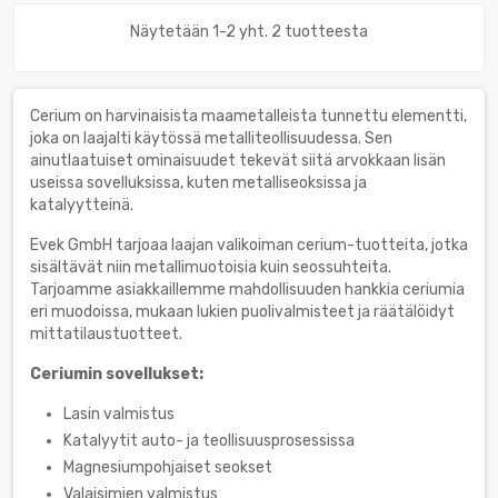
Näytetään 1-2 yht. 2 tuotteesta
Cerium on harvinaisista maametalleista tunnettu elementti,
joka on laajalti käytössä metalliteollisuudessa. Sen
ainutlaatuiset ominaisuudet tekevät siitä arvokkaan lisän
useissa sovelluksissa, kuten metalliseoksissa ja
katalyytteinä.
Evek GmbH tarjoaa laajan valikoiman cerium-tuotteita, jotka
sisältävät niin metallimuotoisia kuin seossuhteita.
Tarjoamme asiakkaillemme mahdollisuuden hankkia ceriumia
eri muodoissa, mukaan lukien puolivalmisteet ja räätälöidyt
mittatilaustuotteet.
Ceriumin sovellukset:
Lasin valmistus
Katalyytit auto- ja teollisuusprosessissa
Magnesiumpohjaiset seokset
Valaisimien valmistus