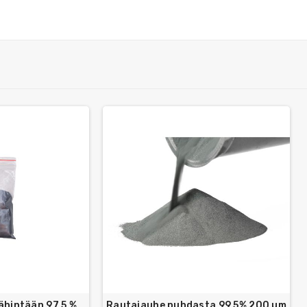
vähintään 97,5 %
Rautajauhe puhdasta 99,5% 200 µm