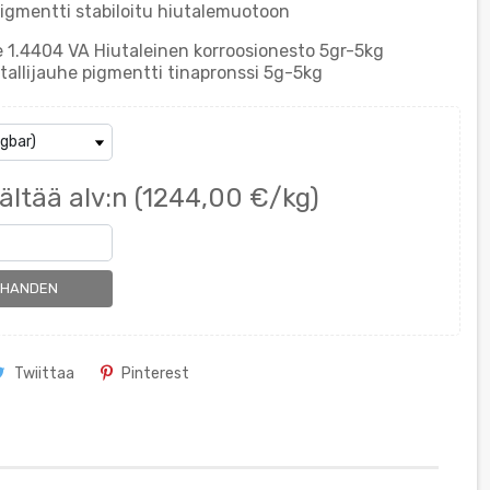
igmentti stabiloitu hiutalemuotoon
 1.4404 VA Hiutaleinen korroosionesto 5gr-5kg
tallijauhe pigmentti tinapronssi 5g-5kg
ältää alv:n
(1244,00 €/kg)
RHANDEN
Twiittaa
Pinterest