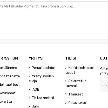
ta Metallijauhe Pigmentti Tina pronssi 5gr-5kg
) :
ORMATION
YRITYS
TILISI
UUT
ymälämme
Peruutusehdot
Henkilökohtaiset
Voit 
tiedot
yhtey
nnettu hinta
Yksityisyyden
suoja
Palautetut
det tuotteet
tavarat
AGB
ydyimmät
Tilaukset
Tietoa meistä
ukartta
Palautukset
Jälki