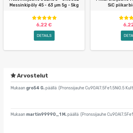
Messinkipöly 45 - 63 µm 5g - 5kg
SiC piikarbi
6,22 €
6,2
DETAILS
DETA
Arvostelut
Mukaan
gro54 G.
päällä (
Pronssijauhe Cu90Al7.5Fe1.5Ni0.5 Kult
Mukaan
martin99990_1 M.
päällä (
Pronssijauhe Cu90Al7.5Fe1.