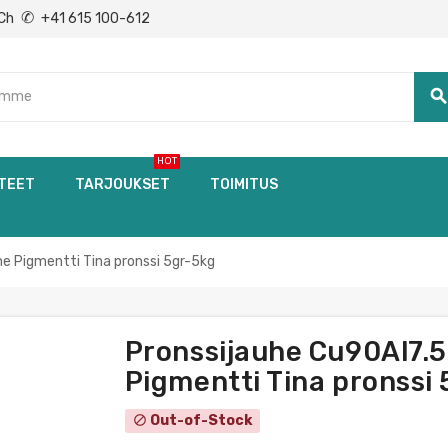
✆
Ch
+41 615 100-612
searc
HOT
TEET
TARJOUKSET
TOIMITUS
he Pigmentti Tina pronssi 5gr-5kg
Pronssijauhe Cu90Al7.5F
Pigmentti Tina pronssi
Out-of-Stock
block