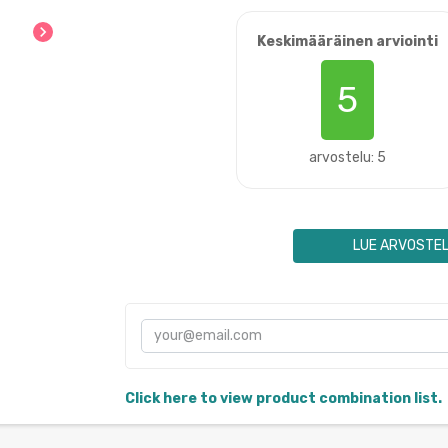
chevron_right
Keskimääräinen arviointi
5
arvostelu: 5
LUE ARVOSTE
Click here to view product combination list.