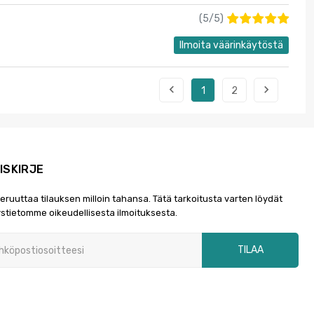
(
5
/
5
)
Ilmoita väärinkäytöstä


1
2
ISKIRJE
peruuttaa tilauksen milloin tahansa. Tätä tarkoitusta varten löydät
stietomme oikeudellisesta ilmoituksesta.
TILAA