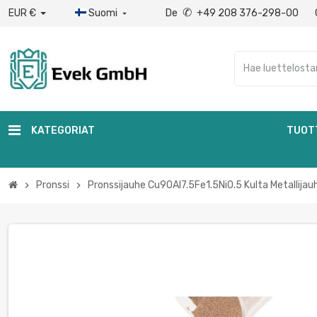
✆
EUR €
Suomi
De
+49 208 376-298-00

KATEGORIAT
TUOT
Pronssi
Pronssijauhe Cu90Al7.5Fe1.5Ni0.5 Kulta Metallijau
chevron_right
chevron_right