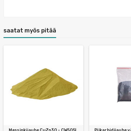
saatat myös pitää
Messinkijauhe CuZn30 - CW505L
Piikarbidijauhe 