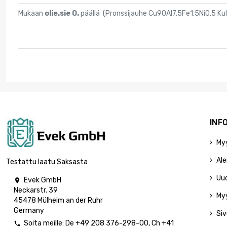
Mukaan
olie.sie O.
päällä (
Pronssijauhe Cu90Al7.5Fe1.5Ni0.5 Kul
INF
My
Ale
Testattu laatu Saksasta
Uu
Evek GmbH

Neckarstr. 39
My
45478 Mülheim an der Ruhr
Germany
Siv
Soita meille:
De
+49 208 376-298-00
, Ch
+41
