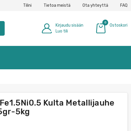
Tilini
Tietoa meistä
Ota yhteyttä
FAQ
0
Kirjaudu sisään
Ostoskori
h
Luo tili
0,00 €
e1.5Ni0.5 Kulta Metallijauhe
 5gr-5kg