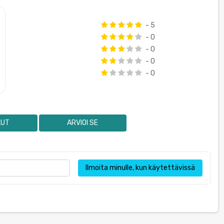
- 5
- 0
- 0
- 0
- 0
LUT
ARVIOI SE
Ilmoita minulle, kun käytettävissä