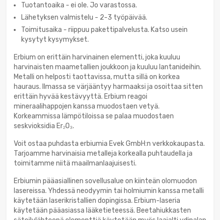
Tuotantoaika - ei ole. Jo varastossa.
Lähetyksen valmistelu - 2-3 työpäivää.
Toimitusaika - riippuu pakettipalvelusta. Katso usein
kysytyt kysymykset.
Erbium on erittäin harvinainen elementti, joka kuuluu
harvinaisten maametallien joukkoon ja kuuluu lantanideihin.
Metalli on helposti taottavissa, mutta sillä on korkea
hauraus. Ilmassa se värjääntyy harmaaksi ja osoittaa sitten
erittäin hyvää kestävyyttä. Erbium reagoi
mineraalihappojen kanssa muodostaen vetyä.
Korkeammissa lämpötiloissa se palaa muodostaen
seskvioksidia Er₂O₃.
Voit ostaa puhdasta erbiumia Evek GmbH:n verkkokaupasta.
Tarjoamme harvinaisia metalleja korkealla puhtaudella ja
toimitamme niitä maailmanlaajuisesti.
Erbiumin pääasiallinen sovellusalue on kiinteän olomuodon
lasereissa. Yhdessä neodyymin tai holmiumin kanssa metalli
käytetään laserikristallien dopingissa. Erbium-laseria
käytetään pääasiassa lääketieteessä. Beetahiukkasten