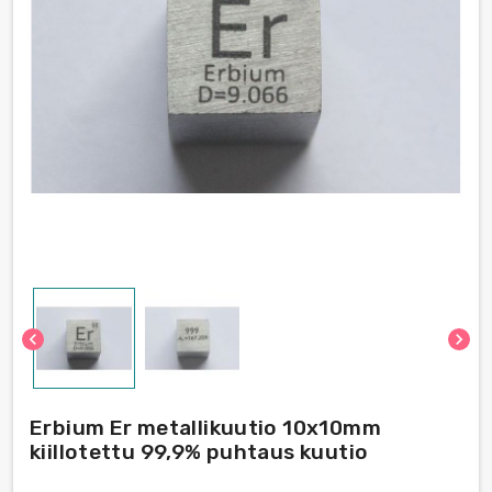
chevron_left
chevron_right
Erbium Er metallikuutio 10x10mm
kiillotettu 99,9% puhtaus kuutio