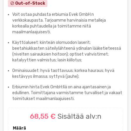
Out-of-Stock
block
Voit ostaa puhdasta erbiumia Evek GmbH:n
verkkokaupasta. Tarjoamme harvinaisia metalleja
korkealla puhtaudella ja toimitamme niitä
maailmanlaajuisesti.
Käyttöalueet: kiinteän olomuodon laserit;
beetahiukkasten säteilylähteenä ydinalan lääketieteessä
(nivelten sairauksien hoitoon); optiset vahvistimet;
katalyyttien valmistus; lasin kiillotus;
Ominaisuudet: hyvä taottavuus; korkea hauraus; hyvä
kestävyys ilmassa; syttyvä (jauhe);
Erbiumin hinta Evek GmbH:llä on aina ajantasainen ja
edullinen. Toimittajana varmistamme turvalliset ja vakaat
toimitukset maailmanlaajuisesti.
68,55 €
Sisältää alv:n
Määrä