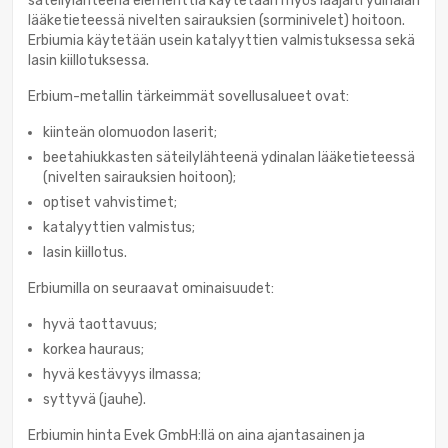
säteilylähteenä elementtiä käytetään myös laajalti ydinalan
lääketieteessä nivelten sairauksien (sorminivelet) hoitoon.
Erbiumia käytetään usein katalyyttien valmistuksessa sekä
lasin kiillotuksessa.
Erbium-metallin tärkeimmät sovellusalueet ovat:
kiinteän olomuodon laserit;
beetahiukkasten säteilylähteenä ydinalan lääketieteessä
(nivelten sairauksien hoitoon);
optiset vahvistimet;
katalyyttien valmistus;
lasin kiillotus.
Erbiumilla on seuraavat ominaisuudet:
hyvä taottavuus;
korkea hauraus;
hyvä kestävyys ilmassa;
syttyvä (jauhe).
Erbiumin hinta Evek GmbH:llä on aina ajantasainen ja