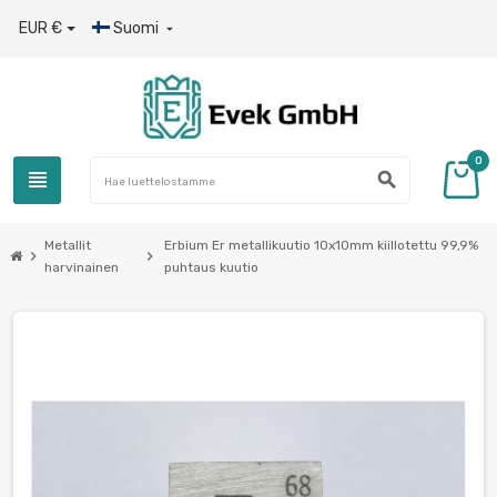
EUR €
Suomi

0
view_headline
search
Metallit
Erbium Er metallikuutio 10x10mm kiillotettu 99,9%
chevron_right
chevron_right
harvinainen
puhtaus kuutio