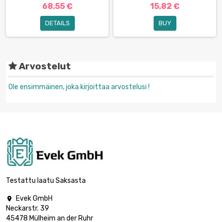
68,55 €
15,82 €
DETAILS
BUY
Arvostelut
Ole ensimmäinen, joka kirjoittaa arvostelusi !
Testattu laatu Saksasta
Evek GmbH

Neckarstr. 39
45478 Mülheim an der Ruhr