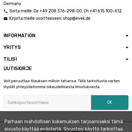
Germany
Soita meille:
De
+49 208 376-298-00
, Ch
+41 615 100-612

Kirjoita meille osoitteeseen:
shop@evek.de

INFORMATION
YRITYS
TILISI
UUTISKIRJE
Voit peruuttaa tilauksen milloin tahansa. Tätä tarkoitusta varten
löydät yhteystietomme oikeudellisesta ilmoituksesta.
OK
Parhaan mahdollisen kokemuksen tarjoamiseksi tämä
sivusto käyttää evästeitä. Sivustosi käyttö tarkoittaa,
Verkkokaupan maksutavat