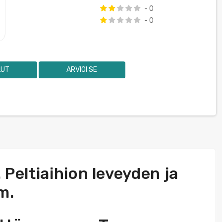
- 0
- 0
LUT
ARVIOI SE
Peltiaihion leveyden ja
m.