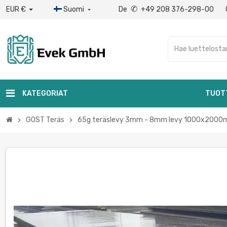
✆
EUR €
Suomi
De
+49 208 376-298-00

KATEGORIAT
TUOT
GOST Teräs
65g teräslevy 3mm - 8mm levy 1000x2000
chevron_right
chevron_right