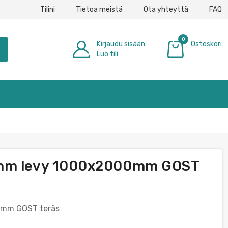
Tilini
Tietoa meistä
Ota yhteyttä
FAQ
0
Kirjaudu sisään
Ostoskori
h
Luo tili
0,00 €
8mm levy 1000x2000mm GOST
0mm GOST teräs