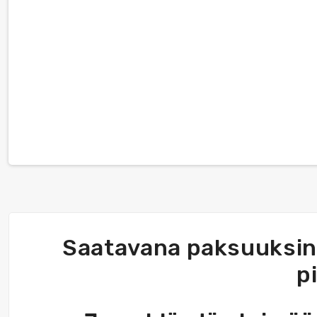
Saatavana paksuuksina 
p