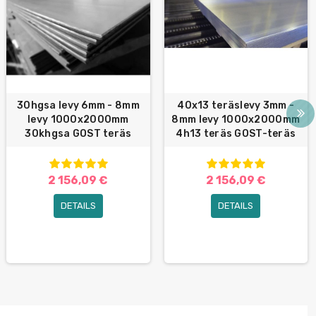
30hgsa levy 6mm - 8mm
40x13 teräslevy 3mm -
levy 1000x2000mm
8mm levy 1000x2000mm
30khgsa GOST teräs
4h13 teräs GOST-teräs
2 156,09 €
2 156,09 €
DETAILS
DETAILS