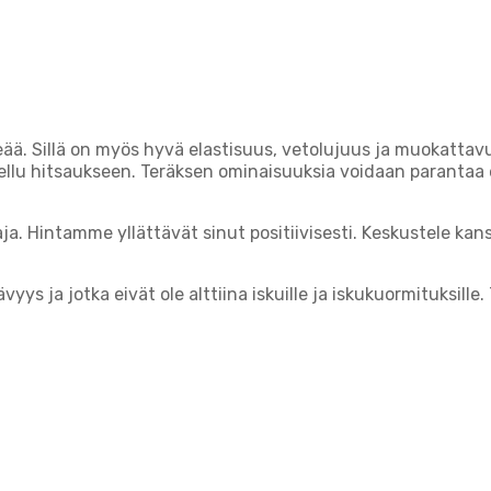
keää. Sillä on myös hyvä elastisuus, vetolujuus ja muokattavu
ellu hitsaukseen. Teräksen ominaisuuksia voidaan parantaa e
a. Hintamme yllättävät sinut positiivisesti. Keskustele ka
vyys ja jotka eivät ole alttiina iskuille ja iskukuormituksille