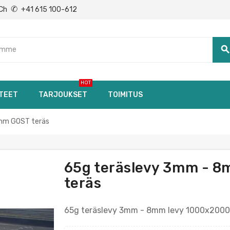
✆
Ch
+41 615 100-612
searc
HOT
TEET
TARJOUKSET
TOIMITUS
mm GOST teräs
65g teräslevy 3mm - 
teräs
65g teräslevy 3mm - 8mm levy 1000x200