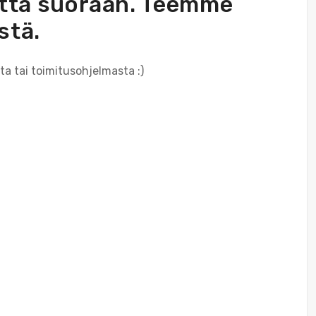
eyttä suoraan. Teemme
stä.
ta tai toimitusohjelmasta :)