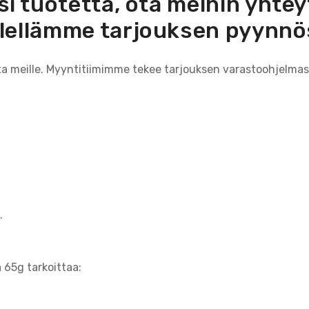
si tuotetta, ota meihin yht
lellämme tarjouksen pyynnö
ita meille. Myyntitiimimme tekee tarjouksen varastoohjelmas
.
 65g tarkoittaa: