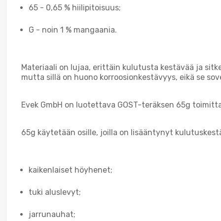
65 - 0,65 % hiilipitoisuus;
G - noin 1 % mangaania.
Materiaali on lujaa, erittäin kulutusta kestävää ja sit
mutta sillä on huono korroosionkestävyys, eikä se sov
Evek GmbH on luotettava GOST-teräksen 65g toimittaj
65g käytetään osille, joilla on lisääntynyt kulutuskestä
kaikenlaiset höyhenet;
tuki aluslevyt;
jarrunauhat;