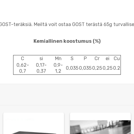
ST-teräksiä. Meiltä voit ostaa GOST terästä 65g turvallises
Kemiallinen koostumus
(%)
C
si
Mn
S
P
Cr
ei
Cu
0,62-
0,17-
0,9-
0,035
0,035
0,25
0,25
0.2
0,7
0,37
1,2