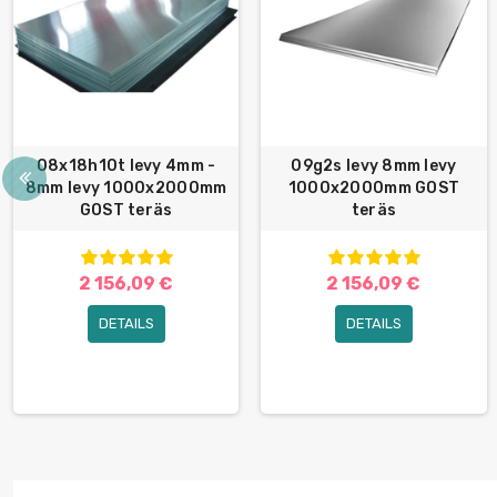
08x18h10t levy 4mm -
09g2s levy 8mm levy
8mm levy 1000x2000mm
1000x2000mm GOST
GOST teräs
teräs
2 156,09 €
2 156,09 €
DETAILS
DETAILS