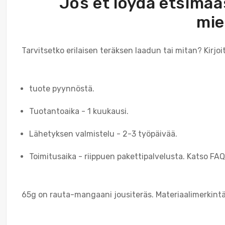
Jos et löydä etsimää
mie
Tarvitsetko erilaisen teräksen laadun tai mitan? Kirjo
tuote pyynnöstä.
Tuotantoaika - 1 kuukausi.
Lähetyksen valmistelu - 2-3 työpäivää.
Toimitusaika - riippuen pakettipalvelusta. Katso FAQ
65g on rauta-mangaani jousiteräs. Materiaalimerkintä