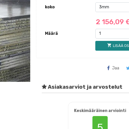
koko
2 156,09 
Määrä
shopping_cart
LISÄÄ OS
Jaa
Asiakasarviot ja arvostelut
Keskimääräinen arviointi
5