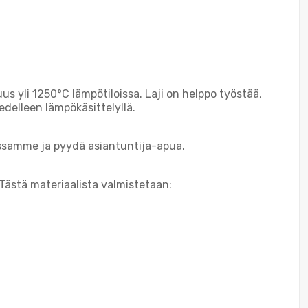
us yli 1250°C lämpötiloissa. Laji on helppo työstää,
delleen lämpökäsittelyllä.
nssamme ja pyydä asiantuntija-apua.
. Tästä materiaalista valmistetaan: