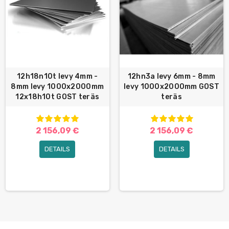
12h18n10t levy 4mm -
12hn3a levy 6mm - 8mm
8mm levy 1000x2000mm
levy 1000x2000mm GOST
12x18h10t GOST teräs
teräs
2 156,09 €
2 156,09 €
DETAILS
DETAILS