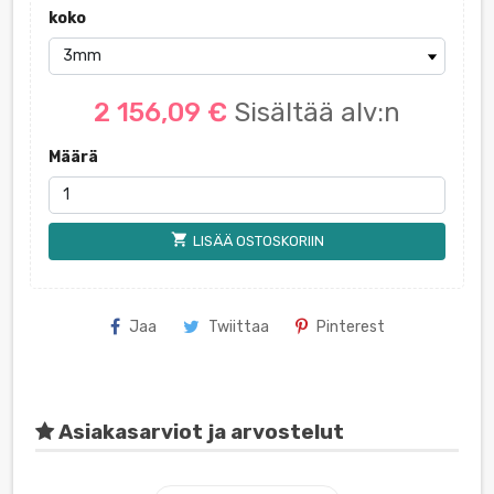
koko
2 156,09 €
Sisältää alv:n
Määrä
shopping_cart
LISÄÄ OSTOSKORIIN
Jaa
Twiittaa
Pinterest
Asiakasarviot ja arvostelut