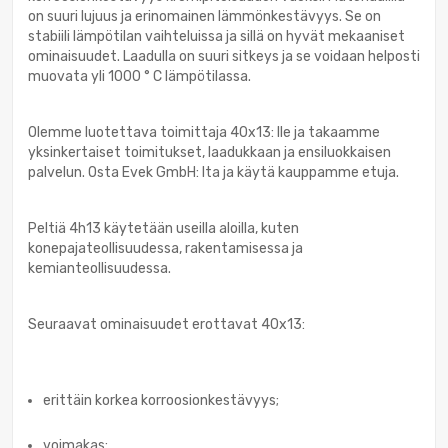
on suuri lujuus ja erinomainen lämmönkestävyys. Se on
stabiili lämpötilan vaihteluissa ja sillä on hyvät mekaaniset
ominaisuudet. Laadulla on suuri sitkeys ja se voidaan helposti
muovata yli 1000 ° С lämpötilassa.
Olemme luotettava toimittaja 40x13: lle ja takaamme
yksinkertaiset toimitukset, laadukkaan ja ensiluokkaisen
palvelun. Osta Evek GmbH: lta ja käytä kauppamme etuja.
Peltiä 4h13 käytetään useilla aloilla, kuten
konepajateollisuudessa, rakentamisessa ja
kemianteollisuudessa.
Seuraavat ominaisuudet erottavat 40x13:
erittäin korkea korroosionkestävyys;
voimakas;