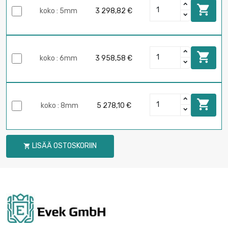

koko : 5mm
3 298,82 €

koko : 6mm
3 958,58 €

koko : 8mm
5 278,10 €
LISÄÄ OSTOSKORIIN
