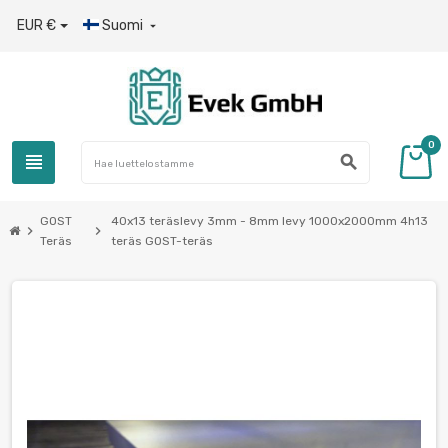
EUR €
Suomi

0
view_headline
search
GOST
40x13 teräslevy 3mm - 8mm levy 1000x2000mm 4h13
chevron_right
chevron_right
Teräs
teräs GOST-teräs