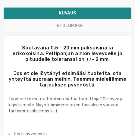
KUVAUS
TIETOLOMAKE
Saatavana 0,5 - 20 mm paksuisina ja
erikokoisina. Peltipohjan aihion leveydelle ja
pituudelle toleranssi on +/- 2 mm.
Jos et ole löytänyt etsimääsi tuotetta, ota
yhteyttä suoraan meihin. Teemme mielellämme
tarjouksen pyynnöstä.
Tarvitsetko muuta teräksen laatua tai mittoja? Ole hyvä ja
kirjoita meille. Myyntitiimimme tekee tarjouksen varasto-
tai toimitusohjelmasta :)
Tuote pyynnöstä.