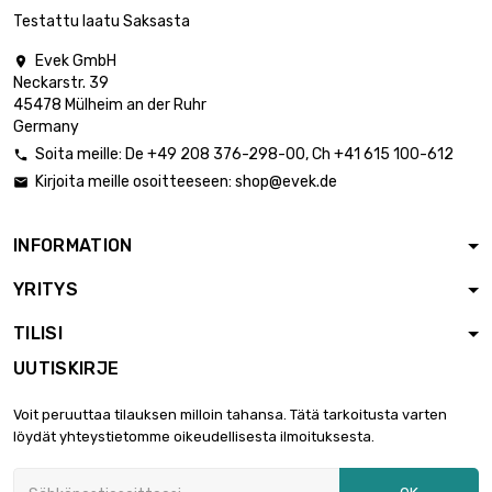
Testattu laatu Saksasta
Evek GmbH

Neckarstr. 39
45478 Mülheim an der Ruhr
Germany
Soita meille:
De
+49 208 376-298-00
, Ch
+41 615 100-612

Kirjoita meille osoitteeseen:
shop@evek.de

INFORMATION
YRITYS
TILISI
UUTISKIRJE
Voit peruuttaa tilauksen milloin tahansa. Tätä tarkoitusta varten
löydät yhteystietomme oikeudellisesta ilmoituksesta.