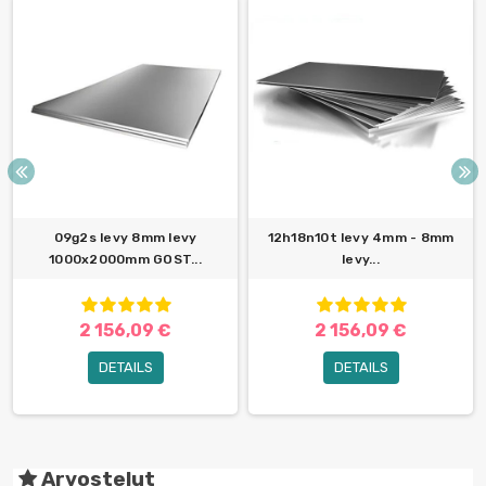
09g2s levy 8mm levy
12h18n10t levy 4mm - 8mm
1000x2000mm GOST...
levy...
2 156,09 €
2 156,09 €
DETAILS
DETAILS
Arvostelut