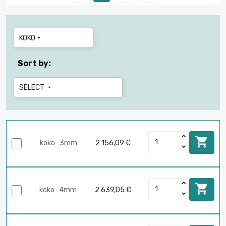
KOKO

Sort by:
SELECT


koko : 3mm
2 156,09 €

koko : 4mm
2 639,05 €