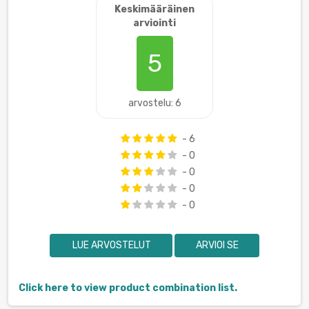
Keskimääräinen
arviointi
5
arvostelu: 6
- 6
- 0
- 0
- 0
- 0
LUE ARVOSTELUT
ARVIOI SE
Click here to view product combination list.