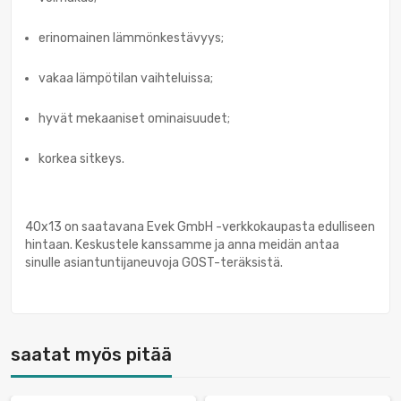
erinomainen lämmönkestävyys;
vakaa lämpötilan vaihteluissa;
hyvät mekaaniset ominaisuudet;
korkea sitkeys.
40x13 on saatavana Evek GmbH -verkkokaupasta edulliseen
hintaan. Keskustele kanssamme ja anna meidän antaa
sinulle asiantuntijaneuvoja GOST-teräksistä.
saatat myös pitää