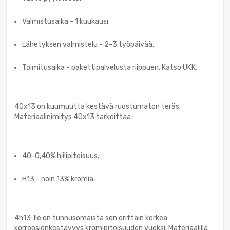
Valmistusaika - 1 kuukausi.
Lähetyksen valmistelu - 2-3 työpäivää.
Toimitusaika - pakettipalvelusta riippuen. Katso UKK.
40x13 on kuumuutta kestävä ruostumaton teräs.
Materiaalinimitys 40x13 tarkoittaa:
40-0,40% hiilipitoisuus;
H13 - noin 13% kromia.
4h13: lle on tunnusomaista sen erittäin korkea
korroosionkestävyys kromipitoisuuden vuoksi. Materiaalilla