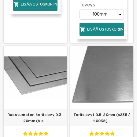

LISÄÄ OSTOSKORIIN
leveys

LISÄÄ OSTOSKORIIN
Ruostumaton teräslevy 0.3-
Teräslevyt 0,5-20mm (s235 /
20mm (Aisi...
1.0038)...