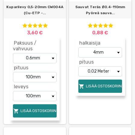
Kuparilevy 0,5-20mm CW004A
Sauvat Teräs Ø0.4-110mm
(Cu-ETP -...
Pyöreä sauva...
3,60 €
0,88 €
Paksuus /
halkaisija
vahvuus
pituus
pituus

leveys
LISÄÄ OSTOSKORIIN

LISÄÄ OSTOSKORIIN