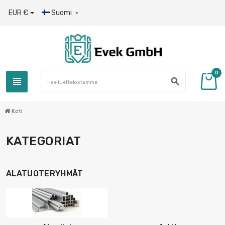
EUR €
Suomi

0
view_headline
search
Koti
KATEGORIAT
ALATUOTERYHMÄT