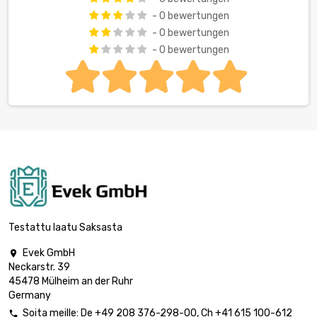
- 0 bewertungen
- 0 bewertungen
- 0 bewertungen
Testattu laatu Saksasta
Evek GmbH

Neckarstr. 39
45478 Mülheim an der Ruhr
Germany
Soita meille:
De
+49 208 376-298-00
, Ch
+41 615 100-612
