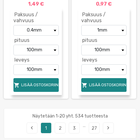
1,49 €
0,97 €
Paksuus /
Paksuus /
vahvuus
vahvuus
pituus
pituus
leveys
leveys


LISÄÄ OSTOSKORIIN
LISÄÄ OSTOSKORIIN
Näytetään 1-20 yht. 534 tuotteesta
…
navigate_before
navigate_next
1
2
3
27