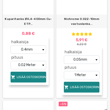
Kuparitanko Ø0,4-400mm Cu-
Nichrome 0.022-10mm
ETP...
vastuslanka...
0,88 €
5,91 €
halkaisija
6,22 €
halkaisija
pituus
pituus

LISÄÄ OSTOSKORIIN

LISÄÄ OSTOSKORIIN
−5%