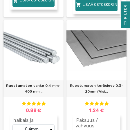

LISÄÄ OSTOSKORIIN

LISÄÄ OSTOSKORIIN
R
F
I
L
T
E
Ruostumaton tanko 0,4 mm–
Ruostumaton teräslevy 0.3-
400 mm...
20mm (Aisi...
0,88 €
1,24 €
halkaisija
Paksuus /
vahvuus