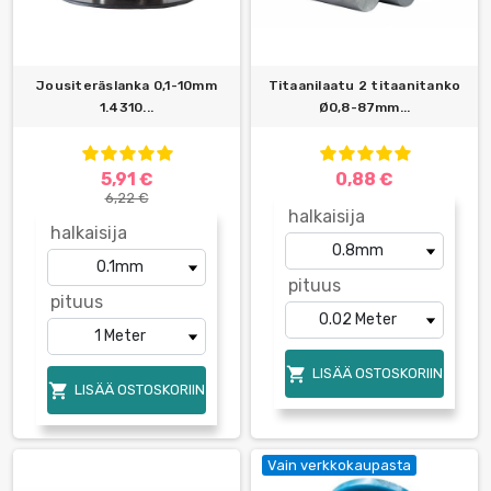
Jousiteräslanka 0,1-10mm
Titaanilaatu 2 titaanitanko
1.4310...
Ø0,8-87mm...
5,91 €
0,88 €
6,22 €
halkaisija
halkaisija
pituus
pituus

LISÄÄ OSTOSKORIIN

LISÄÄ OSTOSKORIIN
Vain verkkokaupasta