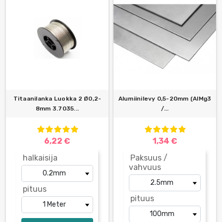
Titaanilanka Luokka 2 Ø0,2-
Alumiinilevy 0,5-20mm (AlMg3
8mm 3.7035...
/...
6,22 €
1,34 €
halkaisija
Paksuus /
vahvuus
pituus
pituus