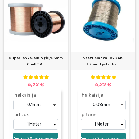
Kuparilanka-aihio Ø0,1-5mm
Vastuslanka Cr23Al5
Cu-ETP...
Lämmityslanka...
6,22 €
6,22 €
halkaisija
halkaisija
pituus
pituus