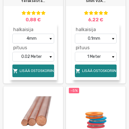
teräksestä...
5mm V2A...
0,88 €
6,22 €
halkaisija
halkaisija
pituus
pituus


LISÄÄ OSTOSKORIIN
LISÄÄ OSTOSKORIIN
−5%