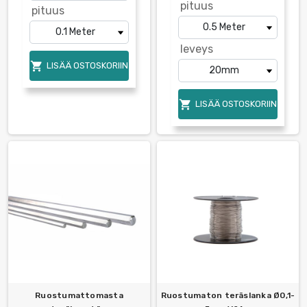
pituus
pituus
leveys

LISÄÄ OSTOSKORIIN

LISÄÄ OSTOSKORIIN
Ruostumattomasta
Ruostumaton teräslanka Ø0,1-