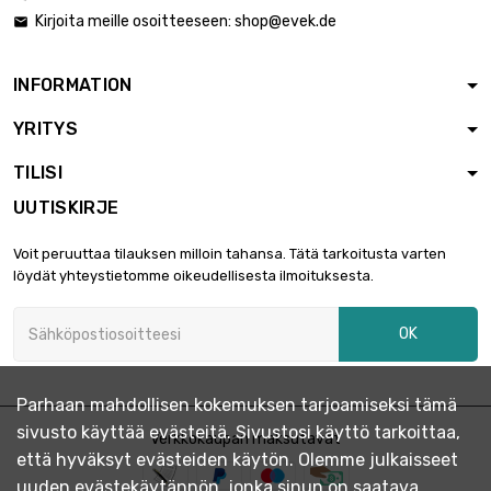
Kirjoita meille osoitteeseen:
shop@evek.de

INFORMATION
YRITYS
TILISI
UUTISKIRJE
Voit peruuttaa tilauksen milloin tahansa. Tätä tarkoitusta varten
löydät yhteystietomme oikeudellisesta ilmoituksesta.
OK
Parhaan mahdollisen kokemuksen tarjoamiseksi tämä
sivusto käyttää evästeitä. Sivustosi käyttö tarkoittaa,
Verkkokaupan maksutavat
että hyväksyt evästeiden käytön. Olemme julkaisseet
uuden evästekäytännön, jonka sinun on saatava