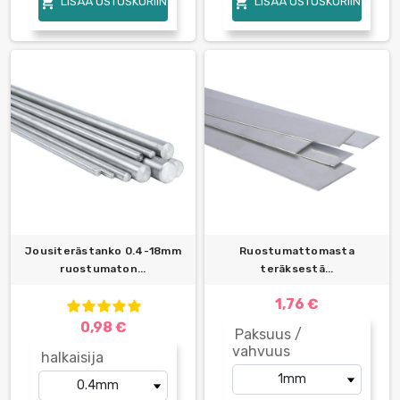


LISÄÄ OSTOSKORIIN
LISÄÄ OSTOSKORIIN
Jousiterästanko 0.4-18mm
Ruostumattomasta
ruostumaton...
teräksestä...
1,76 €
0,98 €
Paksuus /
vahvuus
halkaisija