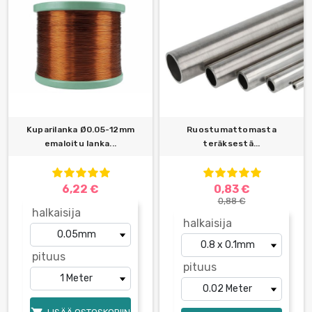
Kuparilanka Ø0.05-12mm
Ruostumattomasta
emaloitu lanka...
teräksestä...
6,22 €
0,83 €
0,88 €
halkaisija
halkaisija
pituus
pituus