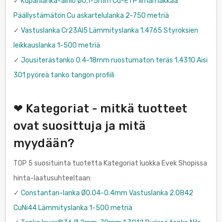
✓
Kuparilanka-aihio Ø0,1-5mm Cu-ETP ilman lakkaa
Päällystämätön Cu askartelulanka 2-750 metriä
✓
Vastuslanka Cr23Al5 Lämmityslanka 1.4765 Styroksien
leikkauslanka 1-500 metriä
✓
Jousiterästanko 0.4-18mm ruostumaton teräs 1.4310 Aisi
301 pyöreä tanko tangon profiili
❤ Kategoriat - mitkä tuotteet
ovat suosittuja ja mitä
myydään?
TOP 5 suosituinta tuotetta Kategoriat luokka Evek Shopissa
hinta-laatusuhteeltaan:
✓
Constantan-lanka Ø0.04-0.4mm Vastuslanka 2.0842
CuNi44 Lämmityslanka 1-500 metriä