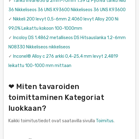
✓
Tanko Invar®36 Ø 2mm-70mm 1.3912 Pyöreä tanko Nilo
36 Nikkeliseos 36 UNS K93600 Nikkeliseos 36 UNS K93600
✓
Nikkeli 200 levyt 0,5-6mm 2.4060 levyt Alloy 200 Ni
99,0% Leikattu kokoon 100-1000mm
✓
Incoloy DS 1.4862 metalliseos DS Hitsauslanka 1.2-6mm
N08330 Nikkeliseos nikkeliseos
✓
Inconel® Alloy c 276 arkki 0,4-25,4 mm levyt 2,4819
leikattu 100-1000 mm mittaan
❤ Miten tavaroiden
toimittaminen Kategoriat
luokkaan?
Kaikki toimitustiedot ovat saatavilla sivulla
Toimitus
.