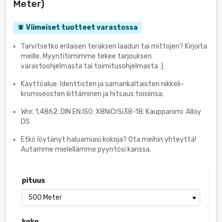
Meter)
Viimeiset tuotteet varastossa
notifications_active
Tarvitsetko erilaisen teräksen laadun tai mittojen? Kirjoita
meille. Myyntitiimimme tekee tarjouksen
varastoohjelmasta tai toimitusohjelmasta :)
Käyttöalue: Identtisten ja samankaltaisten nikkeli-
kromiseosten liittäminen ja hitsaus toisiinsa;
Wnr. 1,4862; DIN EN ISO: X8NiCrSi38-18; Kauppanimi: Alloy
DS
Etkö löytänyt haluamiasi kokoja? Ota meihin yhteyttä!
Autamme mielellämme pyyntösi kanssa.
pituus
koko