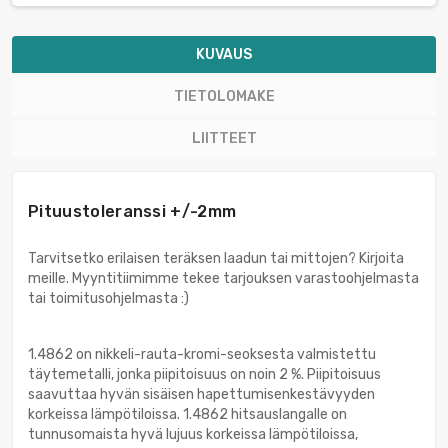
KUVAUS
TIETOLOMAKE
LIITTEET
Pituustoleranssi +/-2mm
Tarvitsetko erilaisen teräksen laadun tai mittojen? Kirjoita
meille. Myyntitiimimme tekee tarjouksen varastoohjelmasta
tai toimitusohjelmasta :)
1.4862 on nikkeli-rauta-kromi-seoksesta valmistettu
täytemetalli, jonka piipitoisuus on noin 2 %. Piipitoisuus
saavuttaa hyvän sisäisen hapettumisenkestävyyden
korkeissa lämpötiloissa. 1.4862 hitsauslangalle on
tunnusomaista hyvä lujuus korkeissa lämpötiloissa,