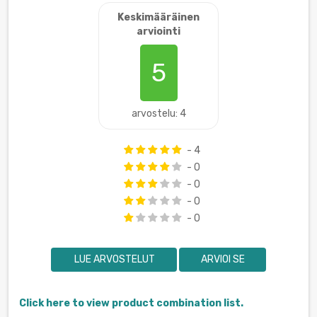
Keskimääräinen
arviointi
5
arvostelu: 4
- 4
- 0
- 0
- 0
- 0
LUE ARVOSTELUT
ARVIOI SE
Click here to view product combination list.