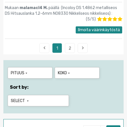
Mukaan
malamacl4 M.
päällä (
Incoloy DS 1.4862 metalliseos
DS Hitsauslanka 1.2-6mm N08330 Nikkeliseos nikkeliseos
) :
(
5
/
5
)
Ilmoita väärinkäytöstä


1
2
PITUUS
KOKO


Sort by:
SELECT
