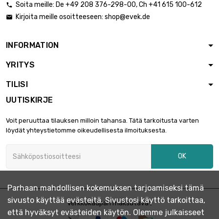
Soita meille:
De
+49 208 376-298-00
, Ch
+41 615 100-612

Kirjoita meille osoitteeseen:
shop@evek.de

INFORMATION
YRITYS
TILISI
UUTISKIRJE
Voit peruuttaa tilauksen milloin tahansa. Tätä tarkoitusta varten
löydät yhteystietomme oikeudellisesta ilmoituksesta.
OK
Parhaan mahdollisen kokemuksen tarjoamiseksi tämä
sivusto käyttää evästeitä. Sivustosi käyttö tarkoittaa,
Verkkokaupan maksutavat
että hyväksyt evästeiden käytön. Olemme julkaisseet