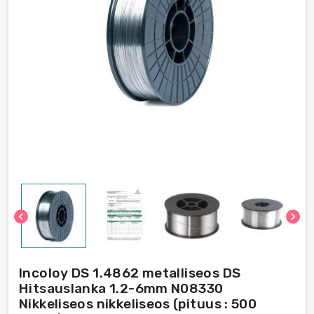
chevron_left
chevron_right
Incoloy DS 1.4862 metalliseos DS
Hitsauslanka 1.2-6mm N08330
Nikkeliseos nikkeliseos (pituus : 500