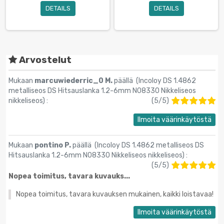
DETAILS
DETAILS
Arvostelut
Mukaan
marcuwiederric_0 M.
päällä (
Incoloy DS 1.4862
metalliseos DS Hitsauslanka 1.2-6mm N08330 Nikkeliseos
nikkeliseos
) :
(
5
/
5
)
Ilmoita väärinkäytöstä
Mukaan
pontino P.
päällä (
Incoloy DS 1.4862 metalliseos DS
Hitsauslanka 1.2-6mm N08330 Nikkeliseos nikkeliseos
) :
(
5
/
5
)
Nopea toimitus, tavara kuvauks...
Nopea toimitus, tavara kuvauksen mukainen, kaikki loistavaa!
Ilmoita väärinkäytöstä