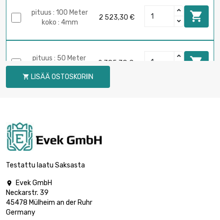
pituus : 100 Meter

2 523,30 €
koko : 4mm
pituus : 50 Meter

2 385,38 €
koko : 5.5mm
LISÄÄ OSTOSKORIIN

pituus : 50 Meter

2 838,81 €
koko : 6mm
Testattu laatu Saksasta
Evek GmbH

Neckarstr. 39
45478 Mülheim an der Ruhr
Germany