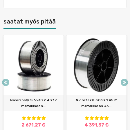
saatat myös pitää
Nicorros® S 6530 2.4377
Nicrofer® 3033 1.4591
metalliseos...
metalliseos 33...
2 671,27 €
4 391,37 €