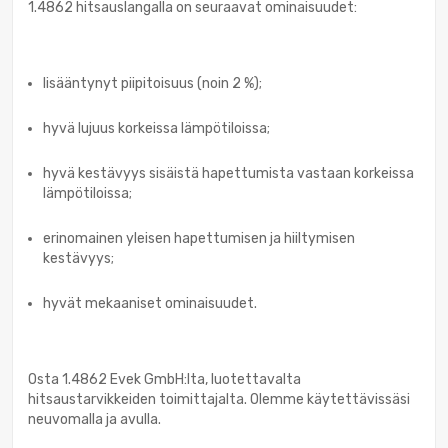
1.4862 hitsauslangalla on seuraavat ominaisuudet:
lisääntynyt piipitoisuus (noin 2 %);
hyvä lujuus korkeissa lämpötiloissa;
hyvä kestävyys sisäistä hapettumista vastaan korkeissa
lämpötiloissa;
erinomainen yleisen hapettumisen ja hiiltymisen
kestävyys;
hyvät mekaaniset ominaisuudet.
Osta 1.4862 Evek GmbH:lta, luotettavalta
hitsaustarvikkeiden toimittajalta. Olemme käytettävissäsi
neuvomalla ja avulla.