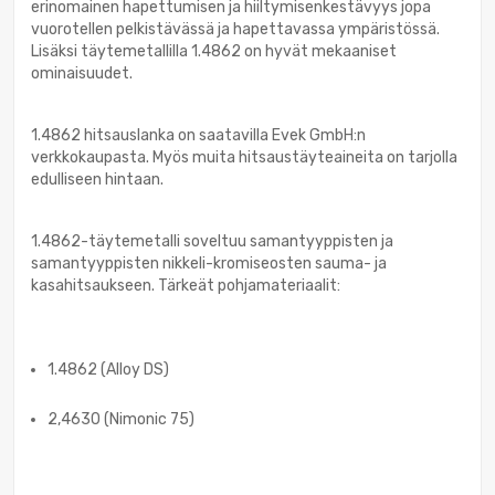
erinomainen hapettumisen ja hiiltymisenkestävyys jopa
vuorotellen pelkistävässä ja hapettavassa ympäristössä.
Lisäksi täytemetallilla 1.4862 on hyvät mekaaniset
ominaisuudet.
1.4862 hitsauslanka on saatavilla Evek GmbH:n
verkkokaupasta. Myös muita hitsaustäyteaineita on tarjolla
edulliseen hintaan.
1.4862-täytemetalli soveltuu samantyyppisten ja
samantyyppisten nikkeli-kromiseosten sauma- ja
kasahitsaukseen. Tärkeät pohjamateriaalit:
1.4862 (Alloy DS)
2,4630 (Nimonic 75)