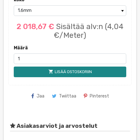
2 018,67 €
Sisältää alv:n
(4,04
€/Meter)
Määrä
shopping_cart
LISÄÄ OSTOSKORIIN
Jaa
Twiittaa
Pinterest
Asiakasarviot ja arvostelut