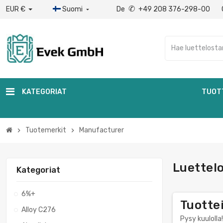
✆
EUR €
Suomi
De
+49 208 376-298-00

KATEGORIAT
TUOT
Tuotemerkit
Manufacturer
chevron_right
chevron_right
Luettel
Kategoriat
6%+
Tuottei
Alloy C276
Pysy kuulolla