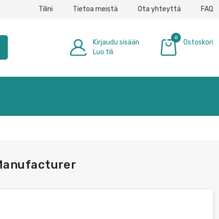
Tilini
Tietoa meistä
Ota yhteyttä
FAQ
0
Kirjaudu sisään
Ostoskori
h
Luo tili
0,00 €
Manufacturer