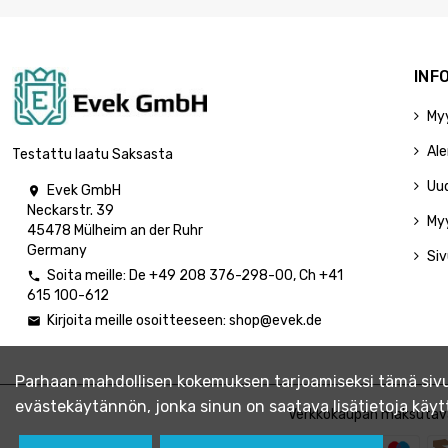
INF
My
Ale
Testattu laatu Saksasta
Uu
Evek GmbH

Neckarstr. 39
My
45478 Mülheim an der Ruhr
Germany
Siv
Soita meille:
De
+49 208 376-298-00
, Ch
+41

615 100-612
Kirjoita meille osoitteeseen:
shop@evek.de

Parhaan mahdollisen kokemuksen tarjoamiseksi tämä sivus
evästekäytännön, jonka sinun on saatava lisätietoja kä
Verkkokaupan maksutav