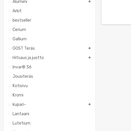
Alumiini
Arkit
bestseller
Cerium
Gallium
GOST Teräs
Hitsaus ja juotto
Invar® 36
Jousiteräs
Kotisivu
Kromi
kupari-
Lantaani
Lutetium