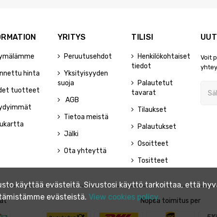
ORMATION
YRITYS
TILISI
UUT
ymälämme
Peruutusehdot
Henkilökohtaiset
Voit 
tiedot
yhtey
nnettu hinta
Yksityisyyden
suoja
Palautetut
det tuotteet
tavarat
AGB
ydyimmät
Tilaukset
Tietoa meistä
ukartta
Palautukset
Jälki
Osoitteet
Ota yhteyttä
Tositteet
to käyttää evästeitä. Sivustosi käyttö tarkoittaa, että h
yttämistämme evästeistä.
View cookies policy.
at
Nopea toimitus per