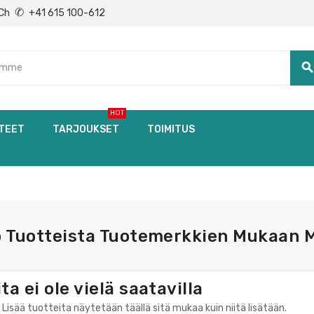
✆
Ch
+41 615 100-612
searc
HOT
TEET
TARJOUKSET
TOIMITUS
o Tuotteista Tuotemerkkien Mukaan 
ta ei ole vielä saatavilla
! Lisää tuotteita näytetään täällä sitä mukaa kuin niitä lisätään.