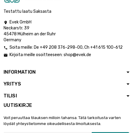
Testattu laatu Saksasta
Evek GmbH

Neckarstr. 39
45478 Mülheim an der Ruhr
Germany
Soita meille:
De
+49 208 376-298-00
, Ch
+41 615 100-612

Kirjoita meille osoitteeseen:
shop@evek.de

INFORMATION
YRITYS
TILISI
UUTISKIRJE
Voit peruuttaa tilauksen milloin tahansa. Tätä tarkoitusta varten
löydät yhteystietomme oikeudellisesta ilmoituksesta.