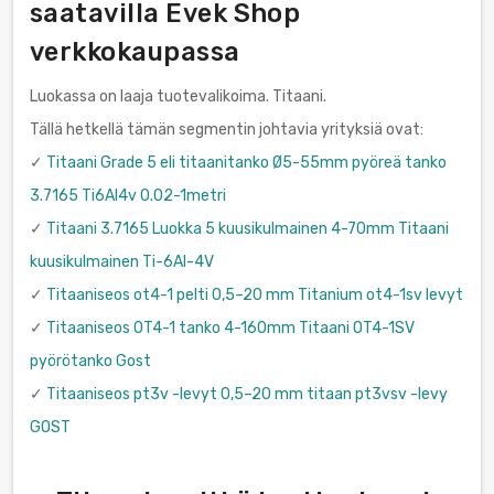
saatavilla Evek Shop
verkkokaupassa
Luokassa on laaja tuotevalikoima. Titaani.
Tällä hetkellä tämän segmentin johtavia yrityksiä ovat:
✓
Titaani Grade 5 eli titaanitanko Ø5-55mm pyöreä tanko
3.7165 Ti6Al4v 0.02-1metri
✓
Titaani 3.7165 Luokka 5 kuusikulmainen 4-70mm Titaani
kuusikulmainen Ti-6Al-4V
✓
Titaaniseos ot4-1 pelti 0,5–20 mm Titanium ot4-1sv levyt
✓
Titaaniseos OT4-1 tanko 4-160mm Titaani OT4-1SV
pyörötanko Gost
✓
Titaaniseos pt3v -levyt 0,5–20 mm titaan pt3vsv -levy
GOST