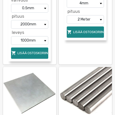
vahvuus
pituus
pituus

leveys
LISÄÄ OSTOSKORIIN

LISÄÄ OSTOSKORIIN