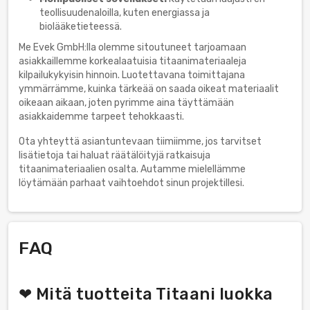
teollisuudenaloilla, kuten energiassa ja
biolääketieteessä.
Me Evek GmbH:lla olemme sitoutuneet tarjoamaan
asiakkaillemme korkealaatuisia titaanimateriaaleja
kilpailukykyisin hinnoin. Luotettavana toimittajana
ymmärrämme, kuinka tärkeää on saada oikeat materiaalit
oikeaan aikaan, joten pyrimme aina täyttämään
asiakkaidemme tarpeet tehokkaasti.
Ota yhteyttä asiantuntevaan tiimiimme, jos tarvitset
lisätietoja tai haluat räätälöityjä ratkaisuja
titaanimateriaalien osalta. Autamme mielellämme
löytämään parhaat vaihtoehdot sinun projektillesi.
FAQ
❤ Mitä tuotteita Titaani luokka