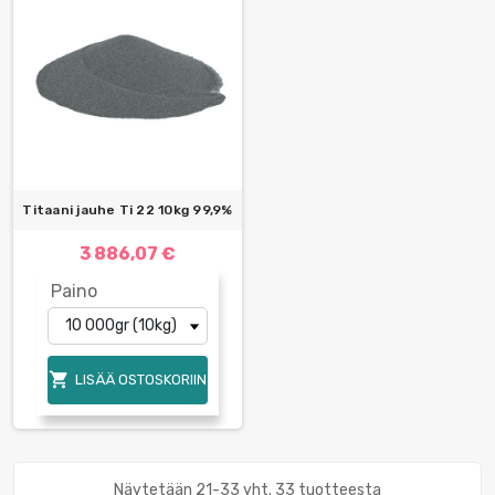
Titaani jauhe Ti 22 10kg 99,9%
3 886,07 €
Paino

LISÄÄ OSTOSKORIIN
Näytetään 21-33 yht. 33 tuotteesta