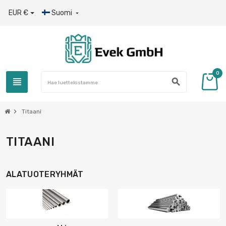
EUR €
Suomi

0
view_headline
search
chevron_right
Titaani
TITAANI
ALATUOTERYHMÄT