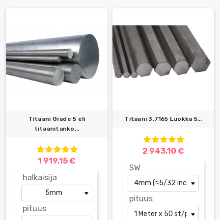
Titaani Grade 5 eli
Titaani 3.7165 Luokka 5...
titaanitanko...
2 943,10 €
1 919,15 €
SW
halkaisija
pituus
pituus