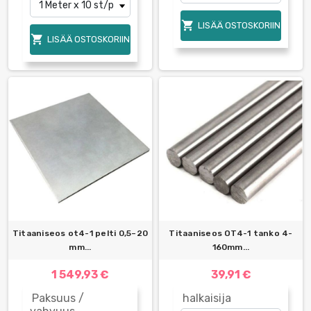

LISÄÄ OSTOSKORIIN

LISÄÄ OSTOSKORIIN
Titaaniseos ot4-1 pelti 0,5–20
Titaaniseos OT4-1 tanko 4-
mm...
160mm...
1 549,93 €
39,91 €
Paksuus /
halkaisija