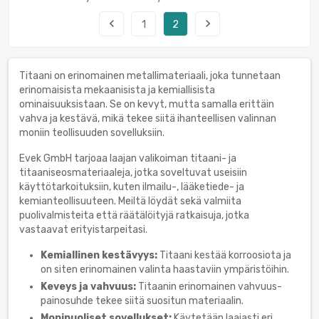
navigate_before
navigate_next
1
2
Titaani on erinomainen metallimateriaali, joka tunnetaan
erinomaisista mekaanisista ja kemiallisista
ominaisuuksistaan. Se on kevyt, mutta samalla erittäin
vahva ja kestävä, mikä tekee siitä ihanteellisen valinnan
moniin teollisuuden sovelluksiin.
Evek GmbH tarjoaa laajan valikoiman titaani- ja
titaaniseosmateriaaleja, jotka soveltuvat useisiin
käyttötarkoituksiin, kuten ilmailu-, lääketiede- ja
kemianteollisuuteen. Meiltä löydät sekä valmiita
puolivalmisteita että räätälöityjä ratkaisuja, jotka
vastaavat erityistarpeitasi.
Kemiallinen kestävyys:
Titaani kestää korroosiota ja
on siten erinomainen valinta haastaviin ympäristöihin.
Keveys ja vahvuus:
Titaanin erinomainen vahvuus-
painosuhde tekee siitä suositun materiaalin.
Monipuoliset sovellukset:
Käytetään laajasti eri