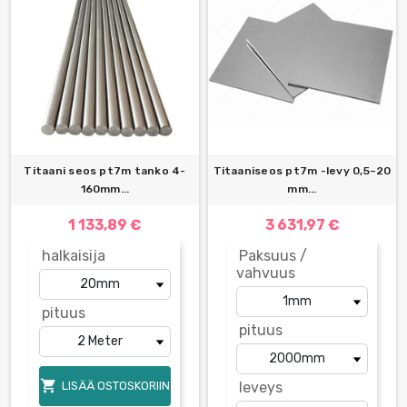
Titaani seos pt7m tanko 4-
Titaaniseos pt7m -levy 0,5–20
160mm...
mm...
1 133,89 €
3 631,97 €
halkaisija
Paksuus /
vahvuus
pituus
pituus

LISÄÄ OSTOSKORIIN
leveys