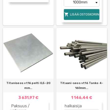

LISÄÄ OSTOSKORIIN
Titaniseos vt16 pelti 0,5–20
Titaani-seos vt16 Tanko 4-
mm...
160mm...
3 631,97 €
1 146,44 €
Paksuus /
halkaisija