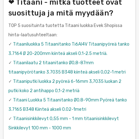
❤ Titaani - mitkä tuotteet ovat
suosittuja ja mitä myydään?
TOP 5 suosituinta tuotetta Titaani luokka Evek Shopissa
hinta-laatusuhteeltaan:
✓
Titaaniluokka 5 Titaanitanko Ti6Al4V Titaanipyöreä tanko
3.7164 Ø 20-200mm kiinteä akseli 0.1-2.5 metriä.
✓
Titaanilaatu 2 titaanitanko Ø0,8-87mm
titaanipyörötanko 3.7035 B348 kiinteä akseli 0,02-1 metri
✓
Titaaniputki luokka 2 pyöreä 6-16mm 3,7035 luokan 2
putki koko 2 antihappo 0,1-2 metriä
✓
Titaani Luokka 5 Titaanitanko Ø0.8-90mm Pyöreä tanko
3.7165 B348 Kiinteä akseli 0.02-1metri
✓
Titaanisinkkilevyt 0,55 mm - 1 mm titaanisinkkilevyt
Sinkkilevyt 100 mm - 1000 mm