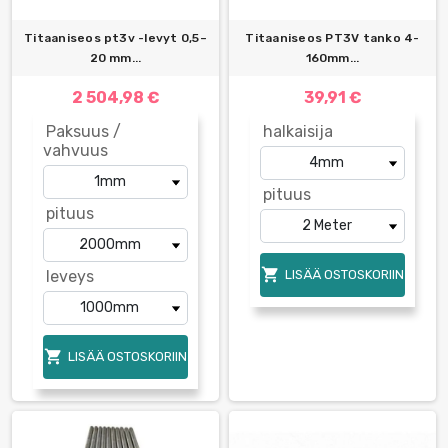
Titaaniseos pt3v -levyt 0,5–
Titaaniseos PT3V tanko 4-
20 mm...
160mm...
2 504,98 €
39,91 €
Paksuus /
halkaisija
vahvuus
pituus
pituus

leveys
LISÄÄ OSTOSKORIIN

LISÄÄ OSTOSKORIIN