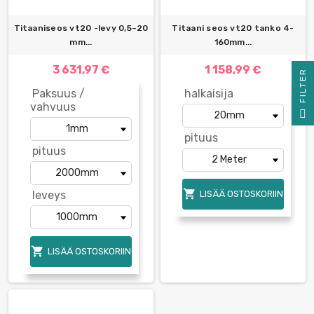
Titaaniseos vt20 -levy 0,5–20
Titaani seos vt20 tanko 4-
mm...
160mm...
3 631,97 €
1 158,99 €
R
Paksuus /
halkaisija
vahvuus
F
I
L
T
E
pituus
pituus

leveys
LISÄÄ OSTOSKORIIN

LISÄÄ OSTOSKORIIN