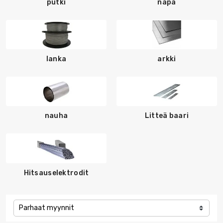
putki
napa
lanka
arkki
nauha
Litteä baari
Hitsauselektrodit
Parhaat myynnit