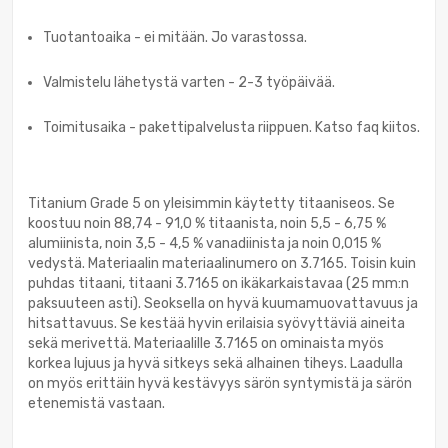
Tuotantoaika - ei mitään. Jo varastossa.
Valmistelu lähetystä varten - 2-3 työpäivää.
Toimitusaika - pakettipalvelusta riippuen. Katso faq kiitos.
Titanium Grade 5 on yleisimmin käytetty titaaniseos. Se
koostuu noin 88,74 - 91,0 % titaanista, noin 5,5 - 6,75 %
alumiinista, noin 3,5 - 4,5 % vanadiinista ja noin 0,015 %
vedystä. Materiaalin materiaalinumero on 3.7165. Toisin kuin
puhdas titaani, titaani 3.7165 on ikäkarkaistavaa (25 mm:n
paksuuteen asti). Seoksella on hyvä kuumamuovattavuus ja
hitsattavuus. Se kestää hyvin erilaisia syövyttäviä aineita
sekä merivettä. Materiaalille 3.7165 on ominaista myös
korkea lujuus ja hyvä sitkeys sekä alhainen tiheys. Laadulla
on myös erittäin hyvä kestävyys särön syntymistä ja särön
etenemistä vastaan.