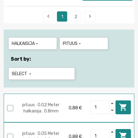


1
2
HALKAISIJA
PITUUS


Sort by:
SELECT

pituus : 0.02 Meter

0,88 €
halkaisija : 0.8mm
pituus : 0.05 Meter

0,88 €