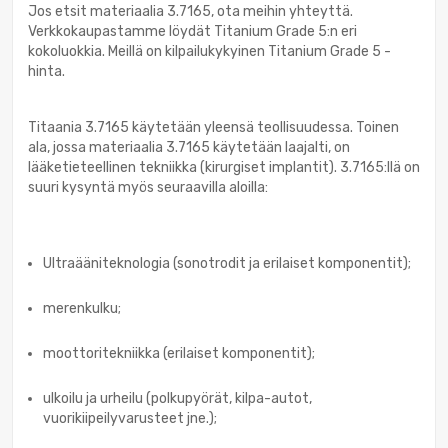
Jos etsit materiaalia 3.7165, ota meihin yhteyttä.
Verkkokaupastamme löydät Titanium Grade 5:n eri
kokoluokkia. Meillä on kilpailukykyinen Titanium Grade 5 -
hinta.
Titaania 3.7165 käytetään yleensä teollisuudessa. Toinen
ala, jossa materiaalia 3.7165 käytetään laajalti, on
lääketieteellinen tekniikka (kirurgiset implantit). 3.7165:llä on
suuri kysyntä myös seuraavilla aloilla:
Ultraääniteknologia (sonotrodit ja erilaiset komponentit);
merenkulku;
moottoritekniikka (erilaiset komponentit);
ulkoilu ja urheilu (polkupyörät, kilpa-autot,
vuorikiipeilyvarusteet jne.);