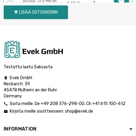
pituus : 0.5 Meter

0,88 €
halkaisija : 0.8mm
LISÄÄ OSTOSKORIIN

pituus : 0.75 Meter

1,24 €
halkaisija : 0.8mm
pituus : 1 Meter

1,58 €
halkaisija : 0.8mm
Testattu laatu Saksasta
Evek GmbH

Neckarstr. 39
pituus : 0.02 Meter

0,88 €
45478 Mülheim an der Ruhr
halkaisija : 2mm
Germany
Soita meille:
De
+49 208 376-298-00
, Ch
+41 615 100-612

Kirjoita meille osoitteeseen:
shop@evek.de

pituus : 0.05 Meter

0,88 €
halkaisija : 2mm
INFORMATION