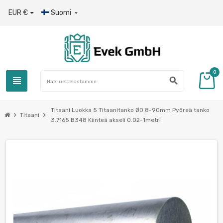
EUR €
Suomi

0
view_headline
search
Titaani Luokka 5 Titaanitanko Ø0.8-90mm Pyöreä tanko
chevron_right
chevron_right
Titaani
3.7165 B348 Kiinteä akseli 0.02-1metri