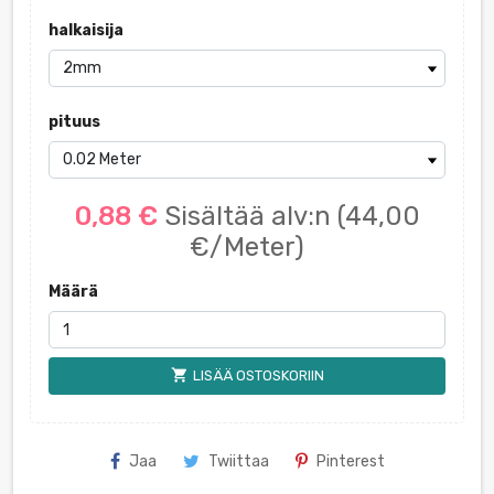
halkaisija
pituus
0,88 €
Sisältää alv:n
(44,00
€/Meter)
Määrä
shopping_cart
LISÄÄ OSTOSKORIIN
Jaa
Twiittaa
Pinterest