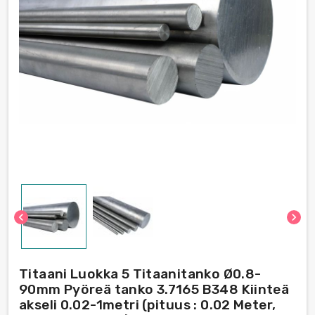
chevron_left
chevron_right
Titaani Luokka 5 Titaanitanko Ø0.8-
90mm Pyöreä tanko 3.7165 B348 Kiinteä
akseli 0.02-1metri (pituus : 0.02 Meter,