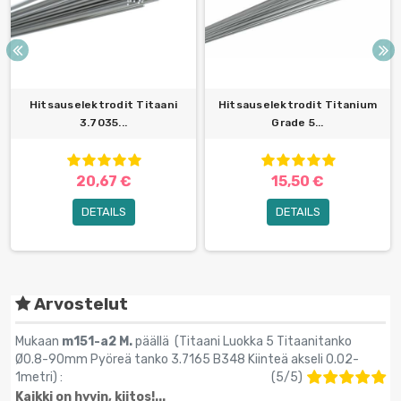
Hitsauselektrodit Titaani
Hitsauselektrodit Titanium
3.7035...
Grade 5...
20,67 €
15,50 €
DETAILS
DETAILS
Arvostelut
Mukaan
m151-a2 M.
päällä (
Titaani Luokka 5 Titaanitanko
Ø0.8-90mm Pyöreä tanko 3.7165 B348 Kiinteä akseli 0.02-
1metri
) :
(
5
/
5
)
Kaikki on hyvin, kiitos!...