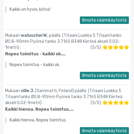
Kaikki on hyvin, kiitos!
Ilmoita väärinkäytöstä
Mukaan
waluschei W.
päällä (
Titaani Luokka 5 Titaanitanko
Ø0.8-90mm Pyöreä tanko 3.7165 B348 Kiinteä akseli 0.02-
1metri
) :
(
5
/
5
)
Nopea toimitus - kaikki ok....
Nopea toimitus - kaikki ok.
Ilmoita väärinkäytöstä
Mukaan
ville J.
(Sammatti, Finland) päällä (
Titaani Luokka 5
Titaanitanko Ø0.8-90mm Pyöreä tanko 3.7165 B348 Kiinteä
akseli 0.02-1metri
) :
(
5
/
5
)
Kaikki hienoa. Nopea toimitus....
Kaikki hienoa. Nopea toimitus.
Ilmoita väärinkäytöstä