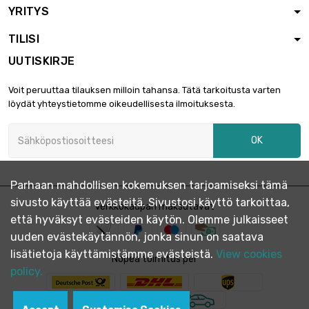
YRITYS
pituus : 0.1 Meter

0,90 €
halkaisija : 2mm
TILISI
UUTISKIRJE
pituus : 0.2 Meter

1,63 €
Voit peruuttaa tilauksen milloin tahansa. Tätä tarkoitusta varten
halkaisija : 2mm
löydät yhteystietomme oikeudellisesta ilmoituksesta.
OK
pituus : 0.3 Meter

2,17 €
halkaisija : 2mm
Parhaan mahdollisen kokemuksen tarjoamiseksi tämä
sivusto käyttää evästeitä. Sivustosi käyttö tarkoittaa,
pituus : 0.4 Meter
Verkkokaupan maksutavat

2,77 €
että hyväksyt evästeiden käytön. Olemme julkaisseet
halkaisija : 2mm
uuden evästekäytännön, jonka sinun on saatava
lisätietoja käyttämistämme evästeistä.
View cookies
Nopea toimitus per
pituus : 0.5 Meter
policy.

3,33 €
halkaisija : 2mm