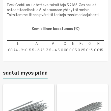
Evek GmbH on luotettava toimittaja 3.7165. Jos haluat
ostaa titaanilaatua 5, ota suoraan yhteyttä meihin.
Toimitamme titaanipyöreitä tankoja maailmanlaajuisesti.
Kemiallinen koostumus
(%)
Ti
Al
V
C
N
Fe
O
H
88.74 - 91.0
5.5 - 6.75
3.5 - 4.5
0.08
0.05
0.25
0.13
0.015
saatat myös pitää