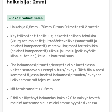
halkaisija : 2mm)
373 Product Sales
check
Halkaisija 0,8mm - 70mm. Pituus 0,1 metristä 2 metriin.
Käyttökohteet: teollisuus; lääketieteellinen tekniikka
(kirurgiset implantit); ultraäänitekniikka (sonotrodit ja
erilaiset komponentit); merenkulku; moottoritekniikka
(erilaiset komponentit); ulkoilu ja urheilu (polkupyörät,
kilpa-autot jne.); kello- ja koruteollisuus.
Jos haluamaasi pituutta/leveyttä ei ole luettelossa,
valitse seuraava suurempi pituus/leveys. Jätä tilaukseesi
kommentti, jossa ilmoitat haluamasi pituuden/leveyden.
Leikkaamme mittojesi mukaan.
Mittatoleranssit: +/-2mm.
Etkö ole löytänyt haluamiasi kokoja? Ota vain yhteyttä
meihin! Autamme sinua mielellämme pyyntösi kanssa.