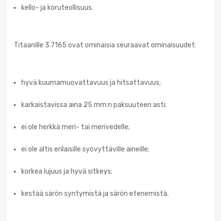
kello- ja koruteollisuus.
Titaanille 3.7165 ovat ominaisia seuraavat ominaisuudet:
hyvä kuumamuovattavuus ja hitsattavuus;
karkaistavissa aina 25 mm:n paksuuteen asti;
ei ole herkkä meri- tai merivedelle;
ei ole altis erilaisille syövyttäville aineille;
korkea lujuus ja hyvä sitkeys;
kestää särön syntymistä ja särön etenemistä.