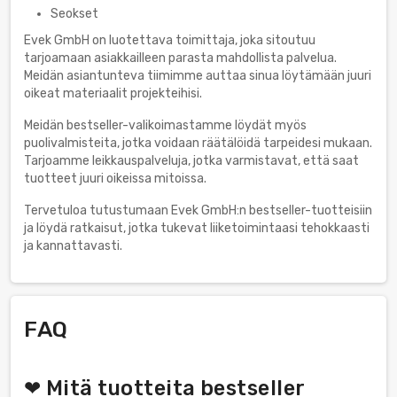
Seokset
Evek GmbH on luotettava toimittaja, joka sitoutuu
tarjoamaan asiakkailleen parasta mahdollista palvelua.
Meidän asiantunteva tiimimme auttaa sinua löytämään juuri
oikeat materiaalit projekteihisi.
Meidän bestseller-valikoimastamme löydät myös
puolivalmisteita, jotka voidaan räätälöidä tarpeidesi mukaan.
Tarjoamme leikkauspalveluja, jotka varmistavat, että saat
tuotteet juuri oikeissa mitoissa.
Tervetuloa tutustumaan Evek GmbH:n bestseller-tuotteisiin
ja löydä ratkaisut, jotka tukevat liiketoimintaasi tehokkaasti
ja kannattavasti.
FAQ
❤ Mitä tuotteita bestseller