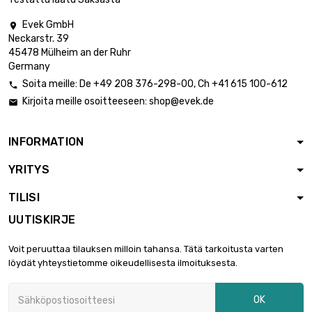
Evek GmbH

Neckarstr. 39
45478 Mülheim an der Ruhr
Germany
Soita meille:
De
+49 208 376-298-00
, Ch
+41 615 100-612

Kirjoita meille osoitteeseen:
shop@evek.de

INFORMATION
YRITYS
TILISI
UUTISKIRJE
Voit peruuttaa tilauksen milloin tahansa. Tätä tarkoitusta varten
löydät yhteystietomme oikeudellisesta ilmoituksesta.
OK