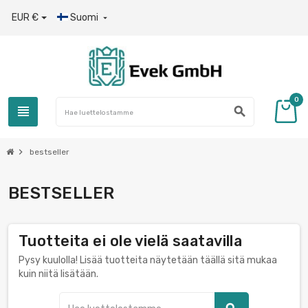
EUR €
Suomi

0
view_headline
search
chevron_right
bestseller
BESTSELLER
Tuotteita ei ole vielä saatavilla
Pysy kuulolla! Lisää tuotteita näytetään täällä sitä mukaa
kuin niitä lisätään.