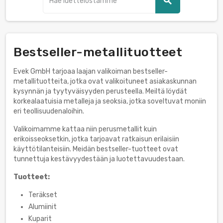
search
Bestseller-metallituotteet
Evek GmbH tarjoaa laajan valikoiman bestseller-
metallituotteita, jotka ovat valikoituneet asiakaskunnan
kysynnän ja tyytyväisyyden perusteella. Meiltä löydät
korkealaatuisia metalleja ja seoksia, jotka soveltuvat moniin
eri teollisuudenaloihin.
Valikoimamme kattaa niin perusmetallit kuin
erikoisseoksetkin, jotka tarjoavat ratkaisun erilaisiin
käyttötilanteisiin. Meidän bestseller-tuotteet ovat
tunnettuja kestävyydestään ja luotettavuudestaan.
Tuotteet:
Teräkset
Alumiinit
Kuparit