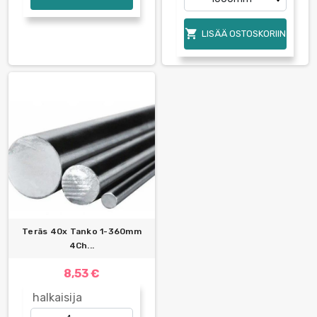

LISÄÄ OSTOSKORIIN
Teräs 40x Tanko 1-360mm
4Ch...
8,53 €
halkaisija