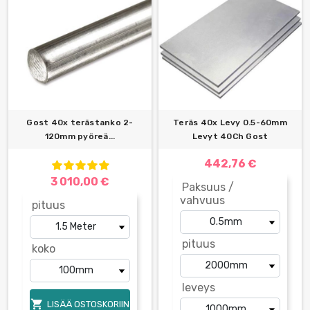
Gost 40x terästanko 2-
Teräs 40x Levy 0.5-60mm
120mm pyöreä...
Levyt 40Ch Gost
442,76 €
3 010,00 €
Paksuus /
vahvuus
pituus
pituus
koko
leveys

LISÄÄ OSTOSKORIIN