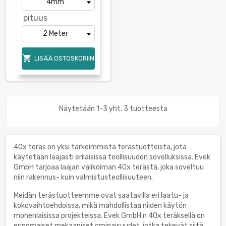
pituus

LISÄÄ OSTOSKORIIN
Näytetään 1-3 yht. 3 tuotteesta
40x teräs on yksi tärkeimmistä terästuotteista, jota
käytetään laajasti erilaisissa teollisuuden sovelluksissa. Evek
GmbH tarjoaa laajan valikoiman 40x terästä, joka soveltuu
niin rakennus- kuin valmistusteollisuuteen.
Meidän terästuotteemme ovat saatavilla eri laatu- ja
kokovaihtoehdoissa, mikä mahdollistaa niiden käytön
monenlaisissa projekteissa. Evek GmbH:n 40x teräksellä on
erinomaiset mekaaniset ominaisuudet, jotka tekevät siitä