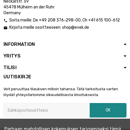
Neckarstr. 39
45478 Mülheim an der Ruhr
Germany
Soita meille:
De
+49 208 376-298-00
, Ch
+41 615 100-612

Kirjoita meille osoitteeseen:
shop@evek.de

INFORMATION
YRITYS
TILISI
UUTISKIRJE
Voit peruuttaa tilauksen milloin tahansa. Tätä tarkoitusta varten
löydät yhteystietomme oikeudellisesta ilmoituksesta.
OK
Parhaan mahdollisen kokemuksen tarjoamiseksi tämä