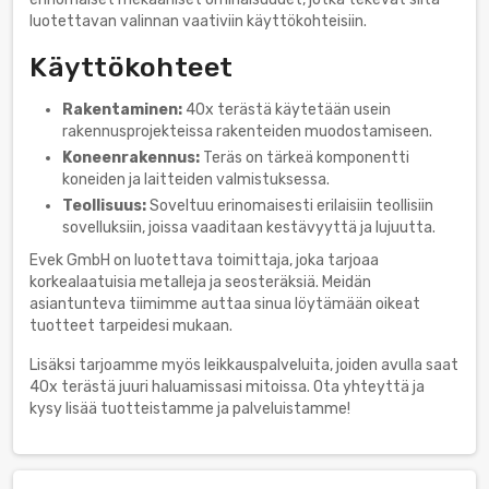
luotettavan valinnan vaativiin käyttökohteisiin.
Käyttökohteet
Rakentaminen:
40x terästä käytetään usein
rakennusprojekteissa rakenteiden muodostamiseen.
Koneenrakennus:
Teräs on tärkeä komponentti
koneiden ja laitteiden valmistuksessa.
Teollisuus:
Soveltuu erinomaisesti erilaisiin teollisiin
sovelluksiin, joissa vaaditaan kestävyyttä ja lujuutta.
Evek GmbH on luotettava toimittaja, joka tarjoaa
korkealaatuisia metalleja ja seosteräksiä. Meidän
asiantunteva tiimimme auttaa sinua löytämään oikeat
tuotteet tarpeidesi mukaan.
Lisäksi tarjoamme myös leikkauspalveluita, joiden avulla saat
40x terästä juuri haluamissasi mitoissa. Ota yhteyttä ja
kysy lisää tuotteistamme ja palveluistamme!