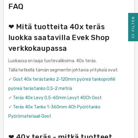
FAQ
R
❤ Mitä tuotteita 40x teräs
F
I
L
T
E
luokka saatavilla Evek Shop
verkkokaupassa
Luokassa on laaja tuotevalikoima. 40x teräs.
Tällä hetkellä tämän segmentin johtavia yrityksiä ovat:
✓
Gost 40x terästanko 2-120mm pyöreä tankoprofiili
pyöreä terästanko 0,5-2 metriä
✓
Teräs 40x Levy 0.5-60mm Levyt 40Ch Gost
✓
Teräs 40x Tanko 1-360mm 4Ch Pyörötanko
Pyörömateriaali Gost
❤ 40x teräs - mitkä tuotteet