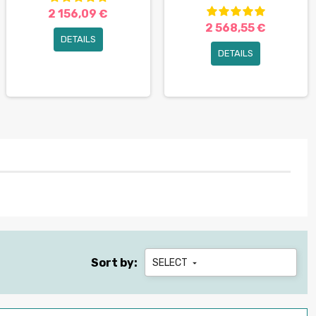
2 156,09 €
2 568,55 €
DETAILS
DETAILS
Sort by:
SELECT
