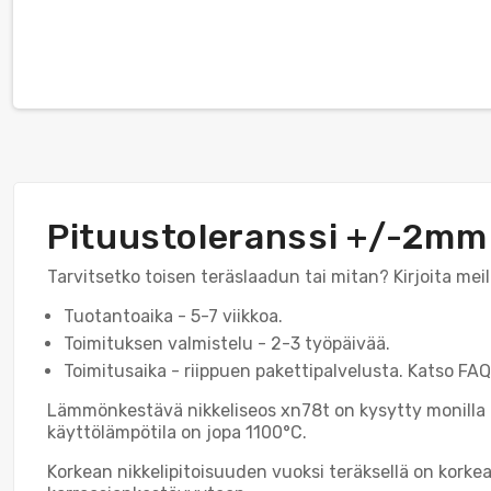
Pituustoleranssi +/-2mm
Tarvitsetko toisen teräslaadun tai mitan? Kirjoita me
Tuotantoaika - 5-7 viikkoa.
Toimituksen valmistelu - 2-3 työpäivää.
Toimitusaika - riippuen pakettipalvelusta. Katso FAQ:
Lämmönkestävä nikkeliseos xn78t on kysytty monilla te
käyttölämpötila on jopa 1100°C.
Korkean nikkelipitoisuuden vuoksi teräksellä on korke