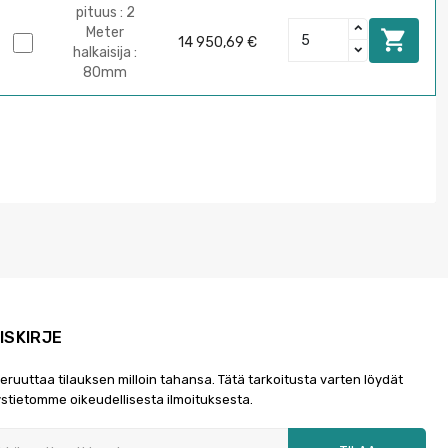
pituus : 2
Meter

14 950,69 €
halkaisija :
80mm
ISKIRJE
peruuttaa tilauksen milloin tahansa. Tätä tarkoitusta varten löydät
stietomme oikeudellisesta ilmoituksesta.