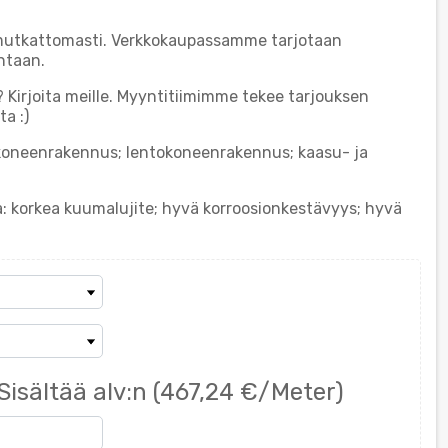
 mutkattomasti. Verkkokaupassamme tarjotaan
ntaan.
? Kirjoita meille. Myyntitiimimme tekee tarjouksen
a :)
 koneenrakennus; lentokoneenrakennus; kaasu- ja
a: korkea kuumalujite; hyvä korroosionkestävyys; hyvä
Sisältää alv:n
(467,24 €/Meter)