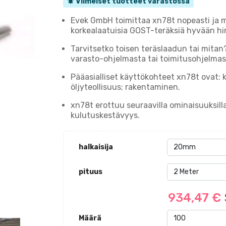
Viimeiset tuotteet varastossa
notifications_active
Evek GmbH toimittaa xn78t nopeasti ja
korkealaatuisia GOST-teräksiä hyvään hi
Tarvitsetko toisen teräslaadun tai mitan
varasto-ohjelmasta tai toimitusohjelmast
Pääasialliset käyttökohteet xn78t ovat:
öljyteollisuus; rakentaminen.
xn78t erottuu seuraavilla ominaisuuksill
kulutuskestävyys.
halkaisija
pituus
934,47 €
Määrä