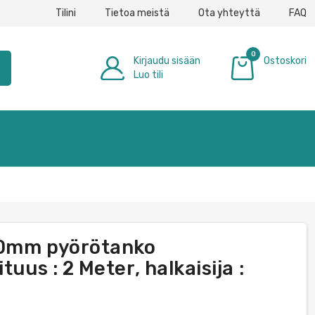
Tilini
Tietoa meistä
Ota yhteyttä
FAQ
0
Kirjaudu sisään
Ostoskori
h
Luo tili
0,00 €
60mm pyörötanko
uus : 2 Meter, halkaisija :