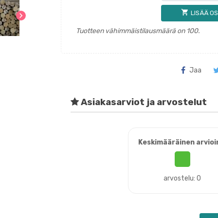
shopping_cart
LISÄÄ OS
chevron_right
Tuotteen vähimmäistilausmäärä on 100.
Jaa
Asiakasarviot ja arvostelut
Keskimääräinen arvioi
arvostelu: 0