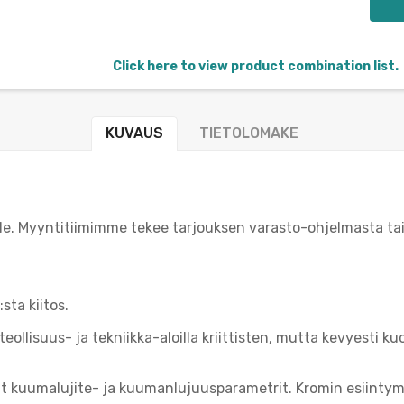
Click here to view product combination list.
KUVAUS
TIETOLOMAKE
ille. Myyntitiimimme tekee tarjouksen varasto-ohjelmasta tai
sta kiitos.
ollisuus- ja tekniikka-aloilla kriittisten, mutta kevyesti k
at kuumalujite- ja kuumanlujuusparametrit. Kromin esiintymi