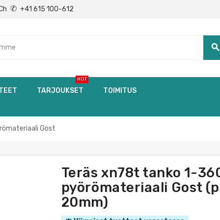
✆
Ch
+41 615 100-612
searc
HOT
TEET
TARJOUKSET
TOIMITUS
ömateriaali Gost
Teräs xn78t tanko 1-3
pyörömateriaali Gost (pit
20mm)