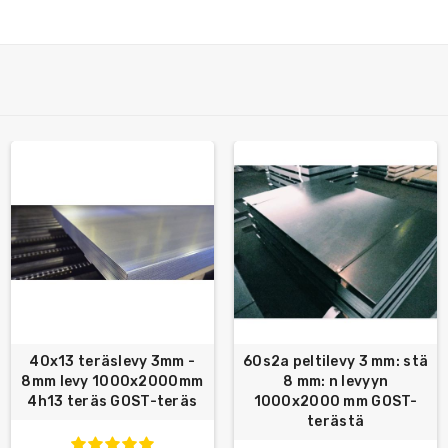
40x13 teräslevy 3mm -
60s2a peltilevy 3 mm: stä
8mm levy 1000x2000mm
8 mm: n levyyn
4h13 teräs GOST-teräs
1000x2000 mm GOST-
terästä