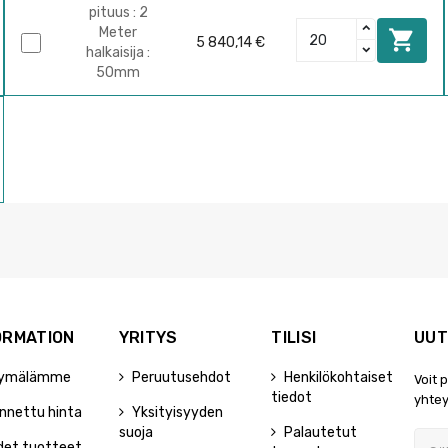
pituus : 2
Meter

5 840,14 €
halkaisija :
50mm
ORMATION
YRITYS
TILISI
UUT
ymälämme
Peruutusehdot
Henkilökohtaiset
Voit 
tiedot
yhtey
nnettu hinta
Yksityisyyden
suoja
Palautetut
det tuotteet