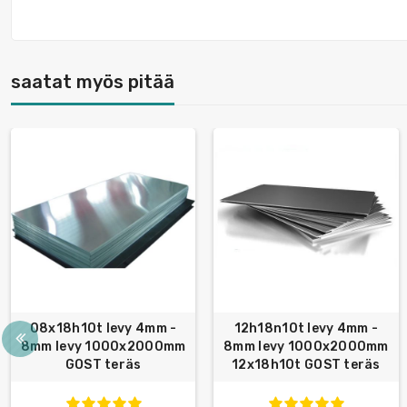
saatat myös pitää
08x18h10t levy 4mm -
12h18n10t levy 4mm -
8mm levy 1000x2000mm
8mm levy 1000x2000mm
GOST teräs
12x18h10t GOST teräs