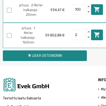
pituus : 2 Meter

halkaisija :
934,47 €
20mm
pituus : 1
Meter

59 802,88 €
halkaisija :
160mm
LISÄÄ OSTOSKORIIN

INF
My
Ale
Testattu laatu Saksasta
Uu