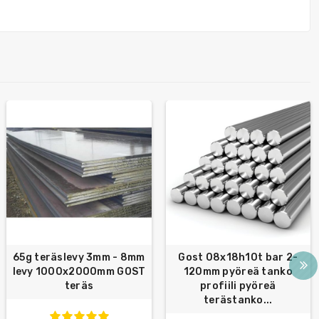
65g teräslevy 3mm - 8mm
Gost 08x18h10t bar 2-
levy 1000x2000mm GOST
120mm pyöreä tanko
teräs
profiili pyöreä
terästanko...