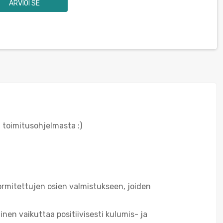
ARVIOI SE
 toimitusohjelmasta :)
uormitettujen osien valmistukseen, joiden
nen vaikuttaa positiivisesti kulumis- ja