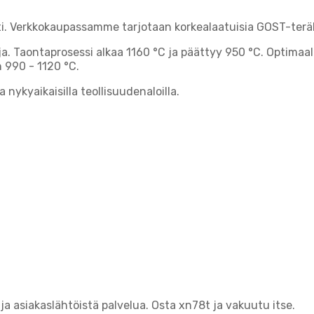
i. Verkkokaupassamme tarjotaan korkealaatuisia GOST-terä
oja. Taontaprosessi alkaa 1160 °C ja päättyy 950 °C. Optimaa
 990 - 1120 °C.
nykyaikaisilla teollisuudenaloilla.
a asiakaslähtöistä palvelua. Osta xn78t ja vakuutu itse.