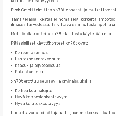
korroosionkestävyyteen.
Evek GmbH toimittaa xn78t nopeasti ja mutkattomast
Tämä teräslaji kestää erinomaisesti korkeita lämpötil
ilmassa tai vedessä. Tarvittava sammutuslämpötila on
Metallirullatuotteita xn78t-laadusta käytetään monilla 
Pääasialliset käyttökohteet xn78t ovat:
Koneenrakennus;
Lentokoneenrakennus;
Kaasu- ja öljyteollisuus;
Rakentaminen.
xn78t erottuu seuraavilla ominaisuuksilla:
Korkea kuumalujite;
Hyvä korroosionkestävyys;
Hyvä kulutuskestävyys.
Luotettavana toimittajana tarjoamme korkeaa laatua j