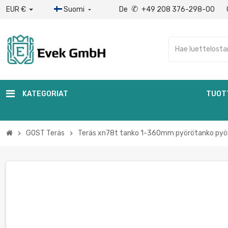
✆
EUR €
Suomi
De
+49 208 376-298-00

KATEGORIAT
TUOT
GOST Teräs
Teräs xn78t tanko 1-360mm pyörötanko pyör
chevron_right
chevron_right