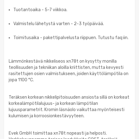
Tuotantoaika - 5-7 viikkoa.
Valmistelu lähetystä varten - 2-3 työpäivää.
Toimitusaika - pakettipalvelusta riippuen. Tutustu faq:iin.
Lämmönkestävä nikkeliseos xn78t on kysytty monilla
teollisuuden ja tekniikan aloilla kriittisten, mutta kevyesti
rasitettujen osien valmistukseen, joiden käyttölämpötila on
jopa 1100 °C.
Teräksen korkean nikkelipitoisuuden ansiosta sillä on korkeat
korkealämpötilalujuus- ja korkean lämpötilan
lujuusparametrit. Kromin läsnäolo vaikuttaa myönteisesti
kulumisen ja korroosionkestävyyteen.
Evek GmbH toimittaa xn78t nopeasti ja helposti.