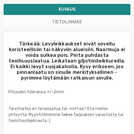
KUVAUS
TIETOLOMAKE
Tärkeää: Levyleikkaukset eivät sovellu
koristeellisiin tai näkyviin alueisiin. Naarmuja ei
voida sulkea pois. Pinta puhdasta
teollisuuslaatua. Leikataan giljotiinileikkureilla.
Ei kaikki levyt suojakalvolla. Kysy erikseen, jos
pinnanlaatu on sinulle merkityksellinen -
pyrimme löytämään ratkaisun sinulle.
Pituuden toleranssi +/-2mm
Tarvitsetko eri teräslaatua tai -mittaa? Ota meihin
yhteyttä. Myyntitiimimme tekee tarjouksen varastosta tai
toimitusohjelmasta :)