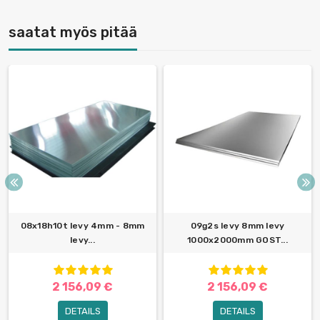
saatat myös pitää
08x18h10t levy 4mm - 8mm
09g2s levy 8mm levy
levy...
1000x2000mm GOST...
2 156,09 €
2 156,09 €
DETAILS
DETAILS