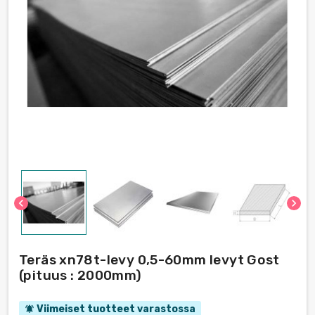
chevron_left
chevron_right
Teräs xn78t-levy 0,5-60mm levyt Gost
(pituus : 2000mm)
Viimeiset tuotteet varastossa
notifications_active