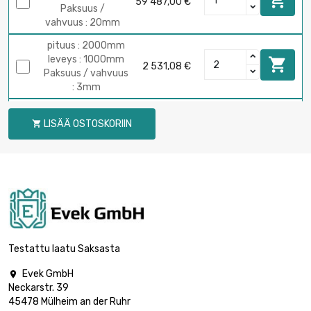
59 487,00 €
Paksuus /
vahvuus : 20mm
pituus : 2000mm
leveys : 1000mm

2 531,08 €
Paksuus / vahvuus
: 3mm
pituus : 2000mm
LISÄÄ OSTOSKORIIN
leveys : 1000mm


6 331,22 €
Paksuus / vahvuus
: 8mm
pituus : 2000mm
leveys : 1000mm

8 869,34 €
Paksuus /
vahvuus : 12mm
pituus : 2000mm
Testattu laatu Saksasta
leveys : 1000mm

13 945,56 €
Paksuus /
Evek GmbH

vahvuus : 20mm
Neckarstr. 39
45478 Mülheim an der Ruhr