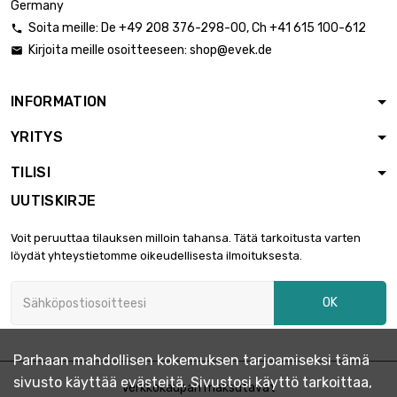
Germany
Soita meille:
De
+49 208 376-298-00
, Ch
+41 615 100-612

Kirjoita meille osoitteeseen:
shop@evek.de

INFORMATION
YRITYS
TILISI
UUTISKIRJE
Voit peruuttaa tilauksen milloin tahansa. Tätä tarkoitusta varten
löydät yhteystietomme oikeudellisesta ilmoituksesta.
OK
Parhaan mahdollisen kokemuksen tarjoamiseksi tämä
sivusto käyttää evästeitä. Sivustosi käyttö tarkoittaa,
Verkkokaupan maksutavat