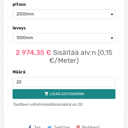
pituus
leveys
2 974,35 €
Sisältää alv:n
(0,15
€/Meter)
Määrä
shopping_cart
LISÄÄ OSTOSKORIIN
Tuotteen vähimmäistilausmäärä on 20.
Jaa
Twiittaa
Pinterest