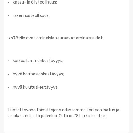
kaasu- ja öljyteollisuus;
rakennusteollisuus.
xn78t:lle ovat ominaisia seuraavat ominaisuudet:
korkea lämmönkestävyys;
hyvä korroosionkestävyys;
hyvä kulutuskestävyys.
Luotettavana toimittajana edustamme korkeaa laatua ja
asiakaslähtöistä palvelua. Osta xn78t ja katso itse.