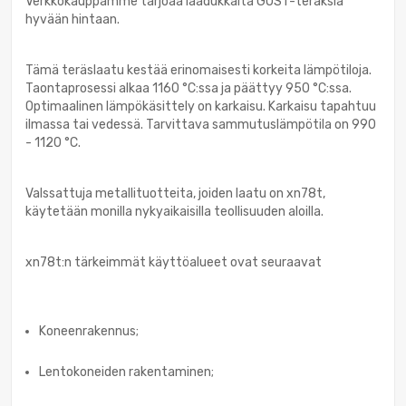
Verkkokauppamme tarjoaa laadukkaita GOST-teräksiä
hyvään hintaan.
Tämä teräslaatu kestää erinomaisesti korkeita lämpötiloja.
Taontaprosessi alkaa 1160 °C:ssa ja päättyy 950 °C:ssa.
Optimaalinen lämpökäsittely on karkaisu. Karkaisu tapahtuu
ilmassa tai vedessä. Tarvittava sammutuslämpötila on 990
- 1120 °C.
Valssattuja metallituotteita, joiden laatu on xn78t,
käytetään monilla nykyaikaisilla teollisuuden aloilla.
xn78t:n tärkeimmät käyttöalueet ovat seuraavat
Koneenrakennus;
Lentokoneiden rakentaminen;