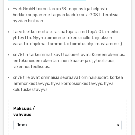
Evek GmbH toimittaa xn78t nopeasti ja helposti.
Verkkokauppamme tarjoaa laadukkaita GOST-teräksiä
hyvään hintaan.
Tarvitsetko muita teräslaatuja tai mittoja? Ota meihin
yhteyttä. Myyntitiimimme tekee sinulle tarjouksen
varasto-ohjelmastamme tai toimitusohjelmastamme :)
xn78t:n tärkeimmät käyttöalueet ovat: Koneenrakennus;
lentokoneiden rakentaminen; kaasu- ja öljyteollisuus;
rakennusteollisuus.
xn78t:lle ovat ominaisia seuraavat ominaisuudet: korkea
lämmönkestävyys; hyvä korroosionkestävyys; hyvä
kulutuskestävyys.
Paksuus /
vahvuus