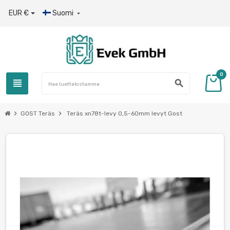
EUR €
Suomi

0
view_headline
search
chevron_right
chevron_right
GOST Teräs
Teräs xn78t-levy 0,5-60mm levyt Gost