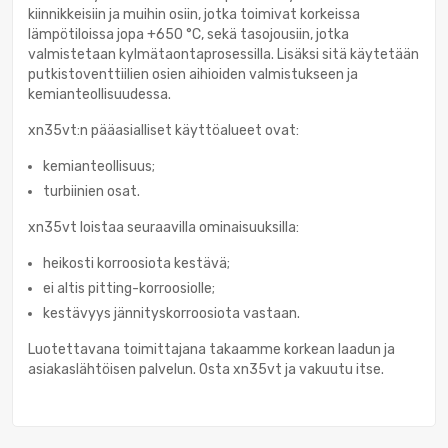
kiinnikkeisiin ja muihin osiin, jotka toimivat korkeissa
lämpötiloissa jopa +650 °C, sekä tasojousiin, jotka
valmistetaan kylmätaontaprosessilla. Lisäksi sitä käytetään
putkistoventtiilien osien aihioiden valmistukseen ja
kemianteollisuudessa.
xn35vt:n pääasialliset käyttöalueet ovat:
kemianteollisuus;
turbiinien osat.
xn35vt loistaa seuraavilla ominaisuuksilla:
heikosti korroosiota kestävä;
ei altis pitting-korroosiolle;
kestävyys jännityskorroosiota vastaan.
Luotettavana toimittajana takaamme korkean laadun ja
asiakaslähtöisen palvelun. Osta xn35vt ja vakuutu itse.