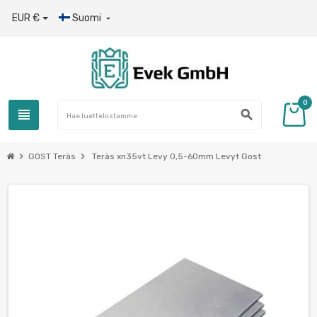
EUR €
Suomi

0
view_headline
search
chevron_right
chevron_right
GOST Teräs
Teräs xn35vt Levy 0,5-60mm Levyt Gost