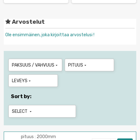
Arvostelut
Ole ensimmäinen, joka kirjoittaa arvostelusi !
PAKSUUS / VAHVUUS
PITUUS


LEVEYS

Sort by:
SELECT

pituus : 2000mm