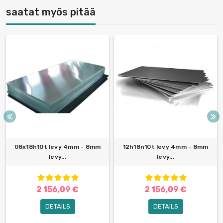
saatat myös pitää
08x18h10t levy 4mm - 8mm
12h18n10t levy 4mm - 8mm
levy...
levy...
2 156,09 €
2 156,09 €
DETAILS
DETAILS