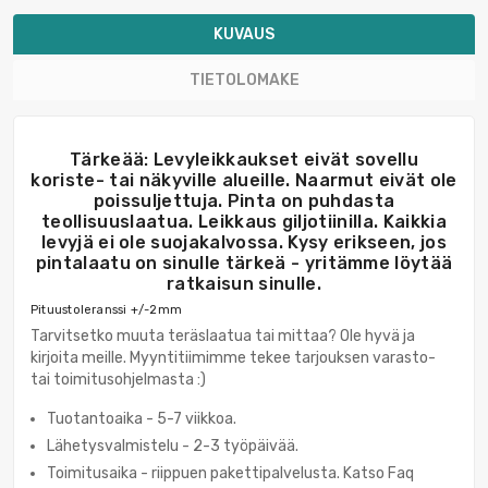
KUVAUS
TIETOLOMAKE
Tärkeää: Levyleikkaukset eivät sovellu
koriste- tai näkyville alueille. Naarmut eivät ole
poissuljettuja. Pinta on puhdasta
teollisuuslaatua. Leikkaus giljotiinilla. Kaikkia
levyjä ei ole suojakalvossa. Kysy erikseen, jos
pintalaatu on sinulle tärkeä - yritämme löytää
ratkaisun sinulle.
Pituustoleranssi +/-2mm
Tarvitsetko muuta teräslaatua tai mittaa? Ole hyvä ja
kirjoita meille. Myyntitiimimme tekee tarjouksen varasto-
tai toimitusohjelmasta :)
Tuotantoaika - 5-7 viikkoa.
Lähetysvalmistelu - 2-3 työpäivää.
Toimitusaika - riippuen pakettipalvelusta. Katso Faq