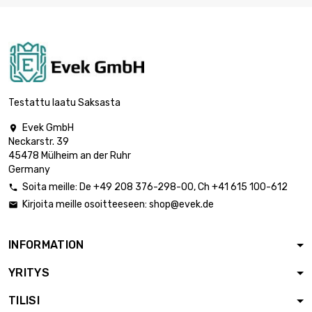
Testattu laatu Saksasta
Evek GmbH

Neckarstr. 39
45478 Mülheim an der Ruhr
Germany
Soita meille:
De
+49 208 376-298-00
, Ch
+41 615 100-612

Kirjoita meille osoitteeseen:
shop@evek.de

INFORMATION
YRITYS
TILISI