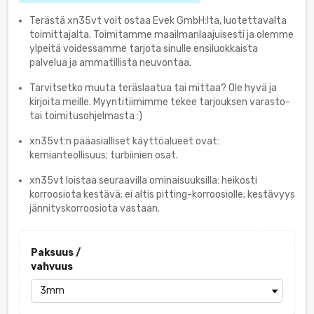
Terästä xn35vt voit ostaa Evek GmbH:lta, luotettavalta
toimittajalta. Toimitamme maailmanlaajuisesti ja olemme
ylpeitä voidessamme tarjota sinulle ensiluokkaista
palvelua ja ammatillista neuvontaa.
Tarvitsetko muuta teräslaatua tai mittaa? Ole hyvä ja
kirjoita meille. Myyntitiimimme tekee tarjouksen varasto-
tai toimitusohjelmasta :)
xn35vt:n pääasialliset käyttöalueet ovat:
kemianteollisuus; turbiinien osat.
xn35vt loistaa seuraavilla ominaisuuksilla: heikosti
korroosiota kestävä; ei altis pitting-korroosiolle; kestävyys
jännityskorroosiota vastaan.
Paksuus /
vahvuus