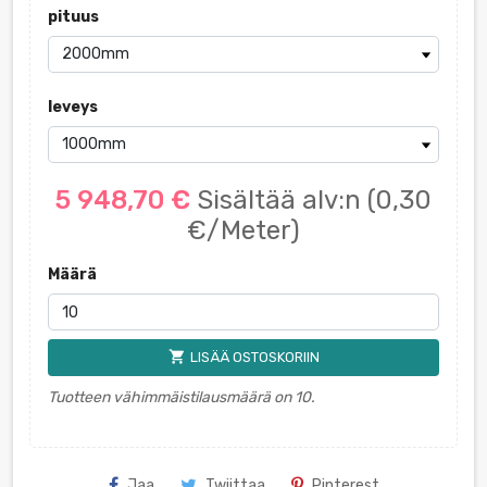
pituus
leveys
5 948,70 €
Sisältää alv:n
(0,30
€/Meter)
Määrä
shopping_cart
LISÄÄ OSTOSKORIIN
Tuotteen vähimmäistilausmäärä on 10.
Jaa
Twiittaa
Pinterest