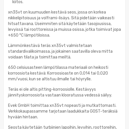
kiitos.
xn35vt on kuumuuden kestävä seos, jossa on korkea
nikkelipitoisuus ja volframi-lisäys. Sitä pidetään vaikeasti
hitsattavana. Useimmiten sitä käytetään tasojousissa,
levyissä tai roottoreissa ja muissa osissa, jotka toimivat jopa
+650 °C lämpötiloissa.
Lämmönkestävä teräs xn35vt valmistetaan
standardivalikoimassa, ja jokainen saatavilla oleva mitta
voidaan tilata ja toimittaa meiltä.
650 celsiusasteen lämpötilassa materiaali on heikosti
korroosiota kestävä: Korroosioaste on 0,014 tai 0,020
mm/vuosi, kun se altistuu ilmalle tai höyrylle.
Teräs ei ole altis pitting-korroosiolle. Kestävyys
jännityskorroosiota vastaan klooratussa vedessä säilyy.
Evek GmbH toimittaa xn35vt nopeasti ja mutkattomasti.
Verkkokaupassamme tarjotaan laadukkaita GOST-teräksiä
hyvään hintaan.
Seosta käytetään turbiinien lapoihin, levyihin, roottoreihin,