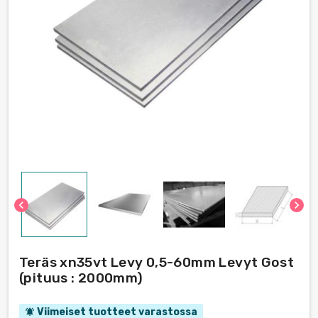
chevron_left
chevron_right
Teräs xn35vt Levy 0,5-60mm Levyt Gost
(pituus : 2000mm)
Viimeiset tuotteet varastossa
notifications_active