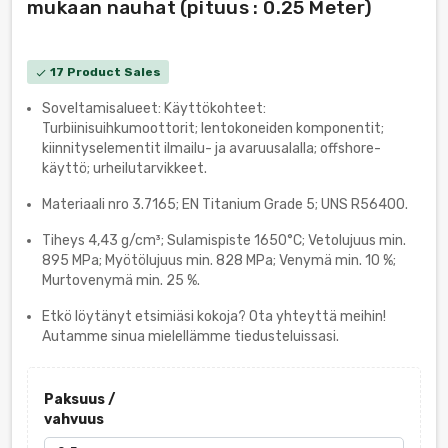
mukaan nauhat (pituus : 0.25 Meter)
17 Product Sales
check
Soveltamisalueet: Käyttökohteet:
Turbiinisuihkumoottorit; lentokoneiden komponentit;
kiinnityselementit ilmailu- ja avaruusalalla; offshore-
käyttö; urheilutarvikkeet.
Materiaali nro 3.7165; EN Titanium Grade 5; UNS R56400.
Tiheys 4,43 g/cm³; Sulamispiste 1650°C; Vetolujuus min.
895 MPa; Myötölujuus min. 828 MPa; Venymä min. 10 %;
Murtovenymä min. 25 %.
Etkö löytänyt etsimiäsi kokoja? Ota yhteyttä meihin!
Autamme sinua mielellämme tiedusteluissasi.
Paksuus /
vahvuus