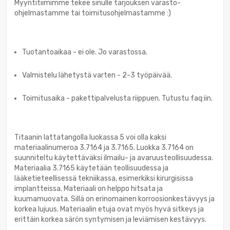
Myyntitiimimme tekee sinulle tarjouksen varasto-
ohjelmastamme tai toimitusohjelmastamme :)
Tuotantoaikaa - ei ole. Jo varastossa.
Valmistelu lähetystä varten - 2-3 työpäivää.
Toimitusaika - pakettipalvelusta riippuen. Tutustu faq:iin.
Titaanin lattatangolla luokassa 5 voi olla kaksi
materiaalinumeroa 3.7164 ja 3.7165. Luokka 3.7164 on
suunniteltu käytettäväksi ilmailu- ja avaruusteollisuudessa.
Materiaalia 3.7165 käytetään teollisuudessa ja
lääketieteellisessä tekniikassa, esimerkiksi kirurgisissa
implantteissa. Materiaali on helppo hitsata ja
kuumamuovata. Sillä on erinomainen korroosionkestävyys ja
korkea lujuus. Materiaalin etuja ovat myös hyvä sitkeys ja
erittäin korkea särön syntymisen ja leviämisen kestävyys.