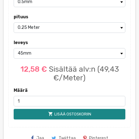
pituus
leveys
12,58 €
Sisältää alv:n
(49,43
€/Meter)
Määrä
shopping_cart
LISÄÄ OSTOSKORIIN
Jaa
Twiittaa
Pinterest