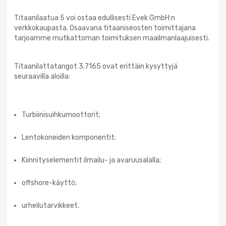
Titaanilaatua 5 voi ostaa edullisesti Evek GmbH:n
verkkokaupasta. Osaavana titaaniseosten toimittajana
tarjoamme mutkattoman toimituksen maailmanlaajuisesti.
Titaanilattatangot 3.7165 ovat erittäin kysyttyjä
seuraavilla aloilla:
Turbiinisuihkumoottorit;
Lentokoneiden komponentit;
Kiinnityselementit ilmailu- ja avaruusalalla;
offshore-käyttö;
urheilutarvikkeet.