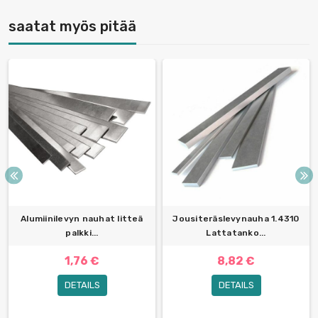
saatat myös pitää
Alumiinilevyn nauhat litteä
Jousiteräslevynauha 1.4310
palkki...
Lattatanko...
1,76 €
8,82 €
DETAILS
DETAILS