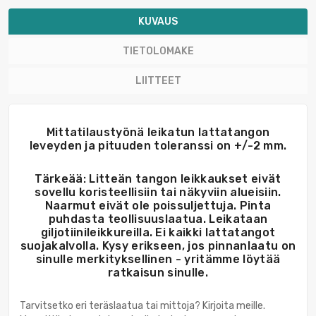
KUVAUS
TIETOLOMAKE
LIITTEET
Mittatilaustyönä leikatun lattatangon
leveyden ja pituuden toleranssi on +/-2 mm.
Tärkeää: Litteän tangon leikkaukset eivät
sovellu koristeellisiin tai näkyviin alueisiin.
Naarmut eivät ole poissuljettuja. Pinta
puhdasta teollisuuslaatua. Leikataan
giljotiinileikkureilla. Ei kaikki lattatangot
suojakalvolla. Kysy erikseen, jos pinnanlaatu on
sinulle merkityksellinen - yritämme löytää
ratkaisun sinulle.
Tarvitsetko eri teräslaatua tai mittoja? Kirjoita meille.