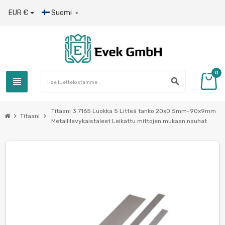
EUR €
Suomi

0
view_headline
search
Titaani 3.7165 Luokka 5 Litteä tanko 20x0.5mm-90x9mm
chevron_right
chevron_right
Titaani
Metallilevykaistaleet Leikattu mittojen mukaan nauhat