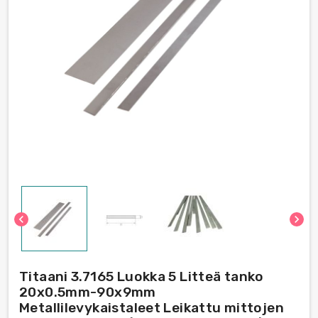
chevron_left
chevron_right
Titaani 3.7165 Luokka 5 Litteä tanko
20x0.5mm-90x9mm
Metallilevykaistaleet Leikattu mittojen