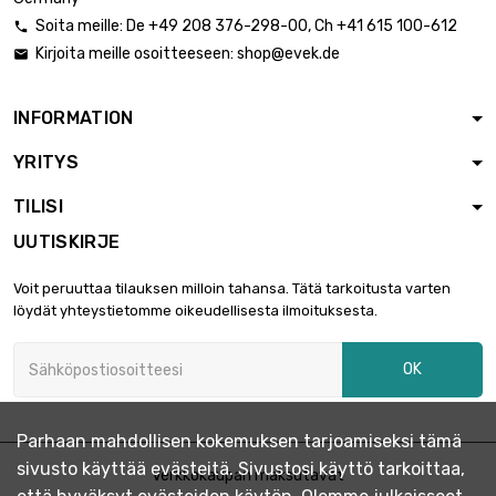
leveys : 30mm
Soita meille:
De
+49 208 376-298-00
, Ch
+41 615 100-612

Paksuus / vahvuus :
Kirjoita meille osoitteeseen:
shop@evek.de

0.5mm

25,14 €
pituus : 0.75 Meter
leveys : 30mm
INFORMATION
pituus : 1 Meter
YRITYS
Paksuus / vahvuus :

33,52 €
0.5mm
TILISI
leveys : 30mm
UUTISKIRJE
pituus : 0.25 Meter
Paksuus / vahvuus :

9,78 €
Voit peruuttaa tilauksen milloin tahansa. Tätä tarkoitusta varten
0.5mm
löydät yhteystietomme oikeudellisesta ilmoituksesta.
leveys : 35mm
pituus : 0.5 Meter
OK
Paksuus / vahvuus :

19,55 €
0.5mm
leveys : 35mm
Parhaan mahdollisen kokemuksen tarjoamiseksi tämä
Paksuus / vahvuus :
sivusto käyttää evästeitä. Sivustosi käyttö tarkoittaa,
0.5mm
Verkkokaupan maksutavat

29,33 €