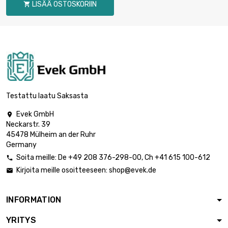
LISÄÄ OSTOSKORIIN

pituus : 1 Meter
leveys : 90mm
Paksuus / vahvuus :

7,44 €
2mm
pituus : 0.5 Meter
leveys : 90mm
Paksuus / vahvuus :

14,90 €
2mm
Testattu laatu Saksasta
pituus : 1 Meter
Evek GmbH

leveys : 30mm
Neckarstr. 39
Paksuus / vahvuus :

2,47 €
45478 Mülheim an der Ruhr
2mm
Germany
pituus : 0.5 Meter
Soita meille:
De
+49 208 376-298-00
, Ch
+41 615 100-612

leveys : 30mm
Kirjoita meille osoitteeseen:
shop@evek.de

Paksuus / vahvuus :

4,97 €
2mm
pituus : 1 Meter
INFORMATION
leveys : 40mm
YRITYS
Paksuus / vahvuus :

3,31 €