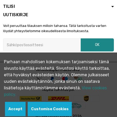
2mm
TILISI
pituus : 0.5 Meter
UUTISKIRJE
leveys : 40mm
Paksuus / vahvuus :

6,63 €
Voit peruuttaa tilauksen milloin tahansa. Tätä tarkoitusta varten
2mm
löydät yhteystietomme oikeudellisesta ilmoituksesta.
pituus : 1 Meter
leveys : 45mm
OK
Paksuus / vahvuus :

3,73 €
2mm
pituus : 0.5 Meter
Parhaan mahdollisen kokemuksen tarjoamiseksi tämä
leveys : 45mm
sivusto käyttää evästeitä. Sivustosi käyttö tarkoittaa,
Paksuus / vahvuus :
Verkkokaupan maksutavat

7,44 €
että hyväksyt evästeiden käytön. Olemme julkaisseet
2mm
pituus : 1 Meter
uuden evästekäytännön, jonka sinun on saatava
lisätietoja käyttämistämme evästeistä.
View cookies
leveys : 50mm
Nopea toimitus per
Paksuus / vahvuus :
policy.

4,13 €
2mm
pituus : 0.5 Meter
Accept
Customise Cookies
leveys : 50mm
© Evek GmbH 2008 - 2026