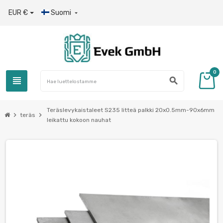
EUR €
Suomi

0
view_headline
search
Teräslevykaistaleet S235 litteä palkki 20x0.5mm-90x6mm
chevron_right
chevron_right
teräs
leikattu kokoon nauhat