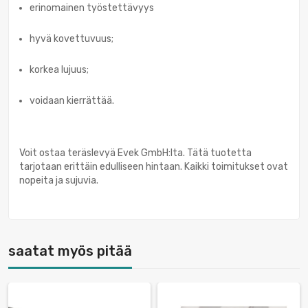
erinomainen työstettävyys
hyvä kovettuvuus;
korkea lujuus;
voidaan kierrättää.
Voit ostaa teräslevyä Evek GmbH:lta. Tätä tuotetta
tarjotaan erittäin edulliseen hintaan. Kaikki toimitukset ovat
nopeita ja sujuvia.
saatat myös pitää