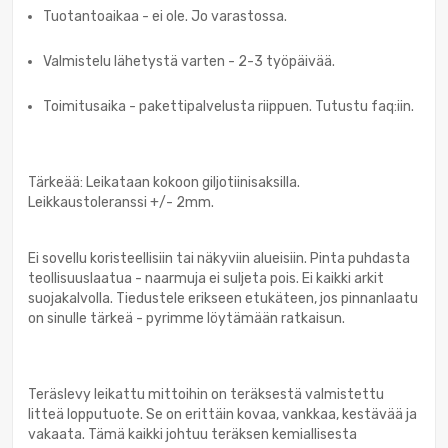
Tuotantoaikaa - ei ole. Jo varastossa.
Valmistelu lähetystä varten - 2-3 työpäivää.
Toimitusaika - pakettipalvelusta riippuen. Tutustu faq:iin.
Tärkeää: Leikataan kokoon giljotiinisaksilla.
Leikkaustoleranssi +/- 2mm.
Ei sovellu koristeellisiin tai näkyviin alueisiin. Pinta puhdasta
teollisuuslaatua - naarmuja ei suljeta pois. Ei kaikki arkit
suojakalvolla. Tiedustele erikseen etukäteen, jos pinnanlaatu
on sinulle tärkeä - pyrimme löytämään ratkaisun.
Teräslevy leikattu mittoihin on teräksestä valmistettu
litteä lopputuote. Se on erittäin kovaa, vankkaa, kestävää ja
vakaata. Tämä kaikki johtuu teräksen kemiallisesta