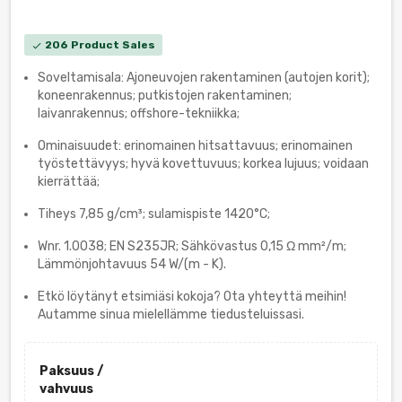
206 Product Sales
check
Soveltamisala: Ajoneuvojen rakentaminen (autojen korit);
koneenrakennus; putkistojen rakentaminen;
laivanrakennus; offshore-tekniikka;
Ominaisuudet: erinomainen hitsattavuus; erinomainen
työstettävyys; hyvä kovettuvuus; korkea lujuus; voidaan
kierrättää;
Tiheys 7,85 g/cm³; sulamispiste 1420°C;
Wnr. 1.0038; EN S235JR; Sähkövastus 0,15 Ω mm²/m;
Lämmönjohtavuus 54 W/(m - K).
Etkö löytänyt etsimiäsi kokoja? Ota yhteyttä meihin!
Autamme sinua mielellämme tiedusteluissasi.
Paksuus /
vahvuus