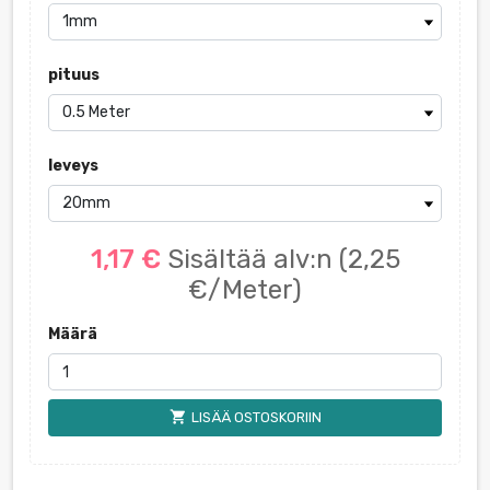
pituus
leveys
1,17 €
Sisältää alv:n
(2,25
€/Meter)
Määrä
shopping_cart
LISÄÄ OSTOSKORIIN