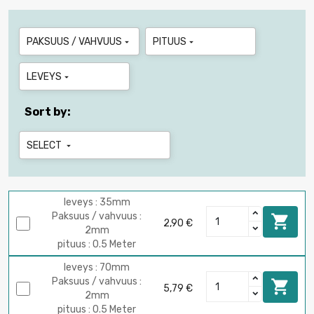
PAKSUUS / VAHVUUS
PITUUS


LEVEYS

Sort by:
SELECT

leveys : 35mm
Paksuus / vahvuus :

2,90 €
2mm
pituus : 0.5 Meter
leveys : 70mm
Paksuus / vahvuus :

5,79 €
2mm
pituus : 0.5 Meter