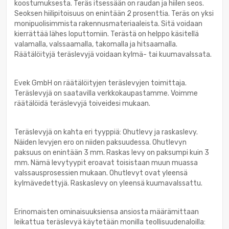
koostumuksesta. Teräs itsessään on raudan ja hiilen seos.
Seoksen hiilipitoisuus on enintään 2 prosenttia. Teräs on yksi
monipuolisimmista rakennusmateriaaleista. Sitä voidaan
kierrättää lähes loputtomiin. Terästä on helppo käsitellä
valamalla, valssaamalla, takomalla ja hitsaamalla.
Räätälöityjä teräslevyjä voidaan kylmä- tai kuumavalssata.
Evek GmbH on räätälöityjen teräslevyjen toimittaja.
Teräslevyjä on saatavilla verkkokaupastamme. Voimme
räätälöidä teräslevyjä toiveidesi mukaan.
Teräslevyjä on kahta eri tyyppiä: Ohutlevy ja raskaslevy.
Näiden levyjen ero on niiden paksuudessa. Ohutlevyn
paksuus on enintään 3 mm. Raskas levy on paksumpi kuin 3
mm. Nämä levytyypit eroavat toisistaan muun muassa
valssausprosessien mukaan. Ohutlevyt ovat yleensä
kylmävedettyjä. Raskaslevy on yleensä kuumavalssattu.
Erinomaisten ominaisuuksiensa ansiosta määrämittaan
leikattua teräslevyä käytetään monilla teollisuudenaloilla: