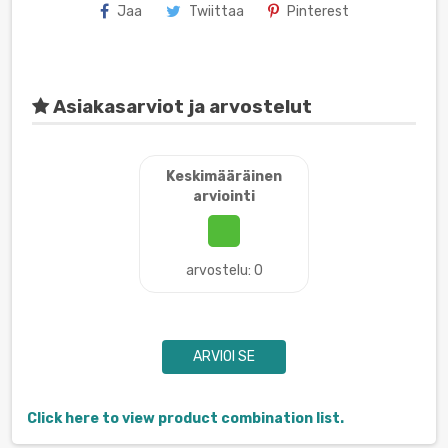
Jaa
Twiittaa
Pinterest
Asiakasarviot ja arvostelut
Keskimääräinen
arviointi
arvostelu: 0
ARVIOI SE
Click here to view product combination list.