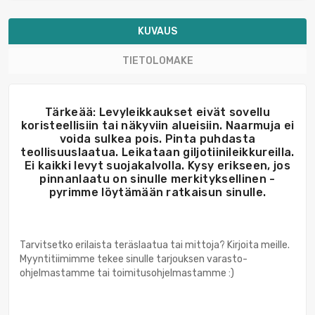
KUVAUS
TIETOLOMAKE
Tärkeää: Levyleikkaukset eivät sovellu
koristeellisiin tai näkyviin alueisiin. Naarmuja ei
voida sulkea pois. Pinta puhdasta
teollisuuslaatua. Leikataan giljotiinileikkureilla.
Ei kaikki levyt suojakalvolla. Kysy erikseen, jos
pinnanlaatu on sinulle merkityksellinen -
pyrimme löytämään ratkaisun sinulle.
Tarvitsetko erilaista teräslaatua tai mittoja? Kirjoita meille.
Myyntitiimimme tekee sinulle tarjouksen varasto-
ohjelmastamme tai toimitusohjelmastamme :)