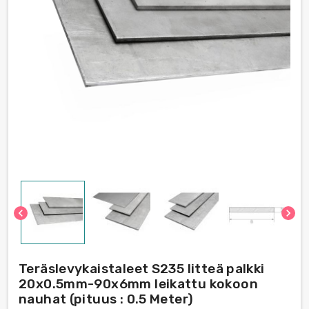
chevron_left
chevron_right
Teräslevykaistaleet S235 litteä palkki
20x0.5mm-90x6mm leikattu kokoon
nauhat (pituus : 0.5 Meter)