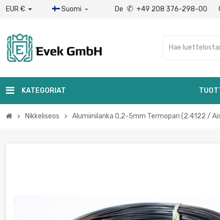
✆
EUR €
Suomi
De
+49 208 376-298-00

KATEGORIAT
TUOT
Nikkeliseos
Alumiinilanka 0,2-5mm Termopari (2.4122 / Ais
chevron_right
chevron_right