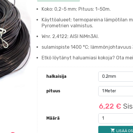
Koko: 0,2-5 mm; Pituus: 1-50m.
Käyttöalueet: termopareina lämpötilan mi
Pyrometrien valmistus.
Wnr. 2,4122; AISI NiMn3Al.
sulamispiste 1400 °C; lämmönjohtavuus 3
Etkö löytänyt haluamiasi kokoja? Ota m
halkaisija
pituus
6,22 €
Sis
Määrä
shopping_cart
LISÄÄ OS