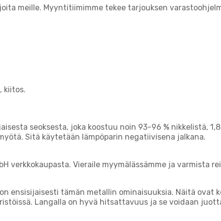
rjoita meille. Myyntitiimimme tekee tarjouksen varastoohjel
 kiitos.
isesta seoksesta, joka koostuu noin 93-96 % nikkelistä, 1,8
myötä. Sitä käytetään lämpöparin negatiivisena jalkana.
bH verkkokaupasta. Vieraile myymälässämme ja varmista rei
on ensisijaisesti tämän metallin ominaisuuksia. Näitä ova
ristöissä. Langalla on hyvä hitsattavuus ja se voidaan juott