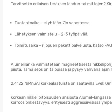
Tarvitsetko erilaisen teräksen laadun tai mittojen? Ki
Tuotantoaika - ei yhtään. Jo varastossa.
Lähetyksen valmistelu - 2-3 työpäivää.
Toimitusaika - riippuen pakettipalvelusta. Katso FAQ,
Alumelilanka valmistetaan magneettisesta nikkelipohja
piistä. Tämä seos on taipuisaa ja pysyy vahvana ajan 
2.4122 NiMn3Al korkealaatuista on saatavilla Evek Gm
Korkean nikkelipitoisuuden ansiosta Alumel-langassa 
korroosionkestävyys, erityisesti aggressiivisissa ympä