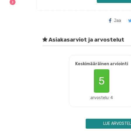
chevron_right
Jaa
Asiakasarviot ja arvostelut
Keskimääräinen arviointi
5
arvostelu: 4
LUE ARVOSTE