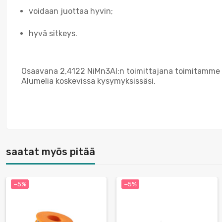
voidaan juottaa hyvin;
hyvä sitkeys.
Osaavana 2,4122 NiMn3Al:n toimittajana toimitamme n
Alumelia koskevissa kysymyksissäsi.
saatat myös pitää
−5%
−5%