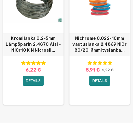
Kromilanka 0,2-5mm
Nichrome 0.022-10mm
Lämpöparin 2.4870 Aisi -
vastuslanka 2.4869 NiCr
NiCr10 K N Nicrosil...
80/20 lämmityslanka...
6,22 €
5,91 €
6,22 €
DETAILS
DETAILS