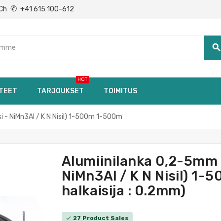
✆
Ch
+41 615 100-612
searc
HOT
TEET
TARJOUKSET
TOIMITUS
i - NiMn3Al / K N Nisil) 1-500m 1-500m
Alumiinilanka 0,2-5mm T
NiMn3Al / K N Nisil) 1-
halkaisija : 0.2mm)
27 Product Sales
check