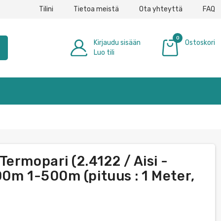
Tilini
Tietoa meistä
Ota yhteyttä
FAQ
0
Kirjaudu sisään
Ostoskori
h
Luo tili
0,00 €
ermopari (2.4122 / Aisi -
500m 1-500m (pituus : 1 Meter,