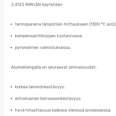
2,4122 NiMn3Al käytetään:
termopareina lämpötilan mittaukseen (1300 °C asti)
kompensointilinjojen tuotannossa;
pyrometrien valmistuksessa.
Alumelilangalla on seuraavat ominaisuudet:
korkea lämmönkestävyys;
erinomainen korroosionkestävyys;
hyvä hitsattavuus kaikissa yleisissä prosesseissa;