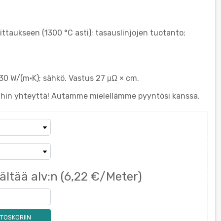
ttaukseen (1300 °C asti); tasauslinjojen tuotanto;
0 W/(m·K); sähkö. Vastus 27 μΩ × cm.
eihin yhteyttä! Autamme mielellämme pyyntösi kanssa.
ältää alv:n
(6,22 €/Meter)
TOSKORIIN