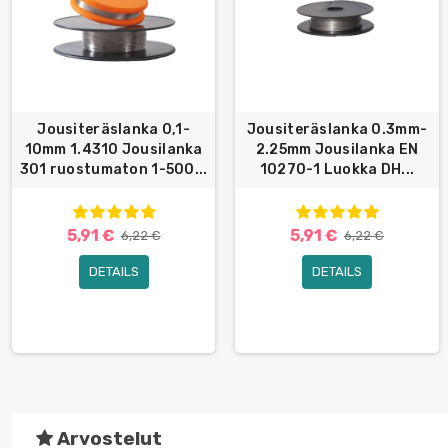
Jousiteräslanka 0,1-
Jousiteräslanka 0.3mm-
10mm 1.4310 Jousilanka
2.25mm Jousilanka EN
301 ruostumaton 1-500...
10270-1 Luokka DH...
5,91 €
5,91 €
6,22 €
6,22 €
DETAILS
DETAILS
Arvostelut