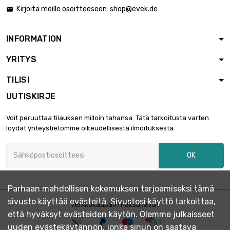
leveys : 100mm
Kirjoita meille osoitteeseen:
shop@evek.de

pituus : 900mm

239,97 €
Paksuus / vahvuus :
0.63mm
INFORMATION
pituus : 150mm
YRITYS
leveys : 150mm

60,00 €
Paksuus / vahvuus :
TILISI
0.63mm
UUTISKIRJE
pituus : 200mm
leveys : 150mm

79,99 €
Voit peruuttaa tilauksen milloin tahansa. Tätä tarkoitusta varten
Paksuus / vahvuus :
löydät yhteystietomme oikeudellisesta ilmoituksesta.
0.63mm
pituus : 250mm
OK
leveys : 150mm

99,99 €
Paksuus / vahvuus :
0.63mm
Parhaan mahdollisen kokemuksen tarjoamiseksi tämä
pituus : 300mm
sivusto käyttää evästeitä. Sivustosi käyttö tarkoittaa,
leveys : 150mm
Verkkokaupan maksutavat

119,99 €
että hyväksyt evästeiden käytön. Olemme julkaisseet
Paksuus / vahvuus :
0.63mm
uuden evästekäytännön, jonka sinun on saatava