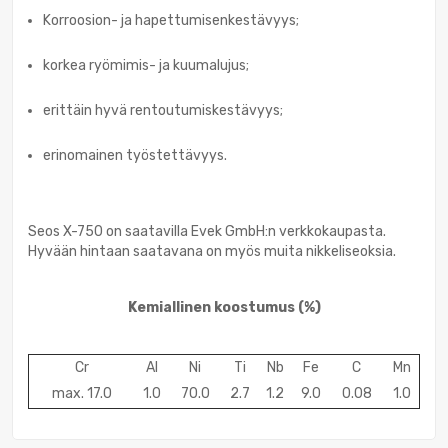
Korroosion- ja hapettumisenkestävyys;
korkea ryömimis- ja kuumalujus;
erittäin hyvä rentoutumiskestävyys;
erinomainen työstettävyys.
Seos X-750 on saatavilla Evek GmbH:n verkkokaupasta.
Hyvään hintaan saatavana on myös muita nikkeliseoksia.
Kemiallinen koostumus
(%)
Cr
Al
Ni
Ti
Nb
Fe
C
Mn
max. 17.0
1.0
70.0
2.7
1.2
9.0
0.08
1.0