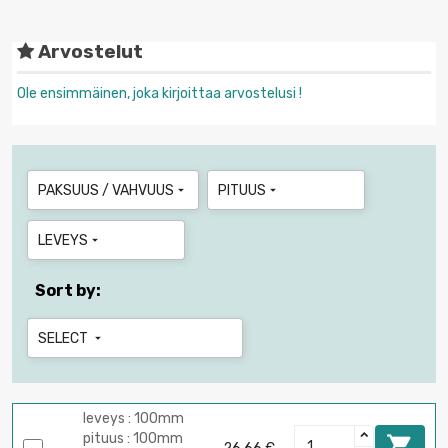
Arvostelut
Ole ensimmäinen, joka kirjoittaa arvostelusi !
PAKSUUS / VAHVUUS
PITUUS


LEVEYS

Sort by:
SELECT

leveys : 100mm
pituus : 100mm
