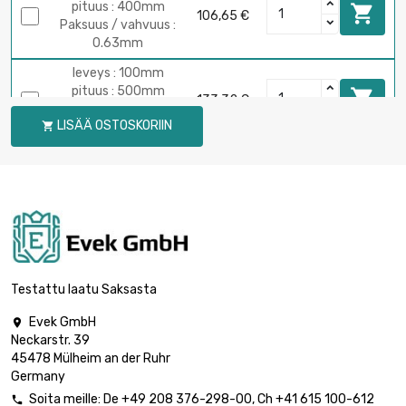
pituus : 400mm

106,65 €
Paksuus / vahvuus :
0.63mm
leveys : 100mm
pituus : 500mm

133,32 €
Paksuus / vahvuus :
LISÄÄ OSTOSKORIIN

0.63mm
leveys : 100mm
pituus : 600mm

159,99 €
Paksuus / vahvuus :
0.63mm
leveys : 100mm
pituus : 700mm

186,64 €
Paksuus / vahvuus :
Testattu laatu Saksasta
0.63mm
Evek GmbH

leveys : 100mm
Neckarstr. 39
pituus : 800mm

213,31 €
45478 Mülheim an der Ruhr
Paksuus / vahvuus :
Germany
0.63mm
Soita meille:
De
+49 208 376-298-00
, Ch
+41 615 100-612
