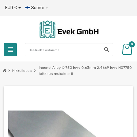
EUR €
Suomi

0
view_headline
search
Inconel Alloy X-750 levy 0,63mm 2.4669 levy N07750
chevron_right
chevron_right
Nikkeliseos
leikkaus mukaisesti