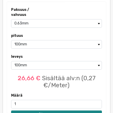
Paksuus /
vahvuus
pituus
leveys
26,66 €
Sisältää alv:n
(0,27
€/Meter)
Määrä