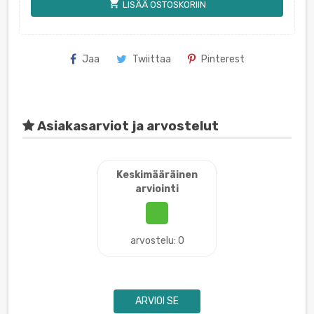
shopping_cart
LISÄÄ OSTOSKORIIN
Jaa
Twiittaa
Pinterest
Asiakasarviot ja arvostelut
Keskimääräinen
arviointi
arvostelu: 0
ARVIOI SE