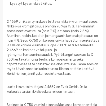
kysytyt kysymykset kiitos.
2.4669 on ikääntymiskovetettava nikkeli-kromi-rautaseos.
Nikkeli- ja kromipitoisuus on noin 70 % ja 15 %. Tärkeimmät
seosaineet ovat rauta (noin 7 %) ja titaani (noin 2,5 %).
Alumiinin, niobin, koboltin ja mangaanin kokonaispitoisuus on
noin 4 %. Seos X-750 on korroosion- ja hapettumisenkestävä
ja sillä on korkea kuumalujus jopa 700 °C asti. Materiaalilla
2.4669 on korkeat vetolujuus- ja
ryömymurtumaominaisuudet. Pyörötangot seoksesta X-
750 kestävät monia teollisia korroosioaineita sekä
hapettavissa että pelkistävissä olosuhteissa. Tämä seos on
myös täysin saostuskarkaistussa tilassa erittäin kestävä
kloridi-ionien jännityskorroosiota vastaan.
Luotettava toimittajasi 2.4669 on Evek GmbH. Osta
korkealaatuisia nikkeliseoksia reiluun hintaan.
Seoksesta X-750 valmistetaan pääasiassa komponentteja