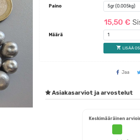
Paino
15,50 €
Si
Määrä
shopping_cart
LISÄÄ OS
Jaa
Asiakasarviot ja arvostelut
Keskimääräinen arvioi