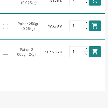
51,68 €
(0.025kg)
Paino : 250gr

193,78 €
(0.25kg)
Paino : 2

1 033,53 €
000gr (2kg)