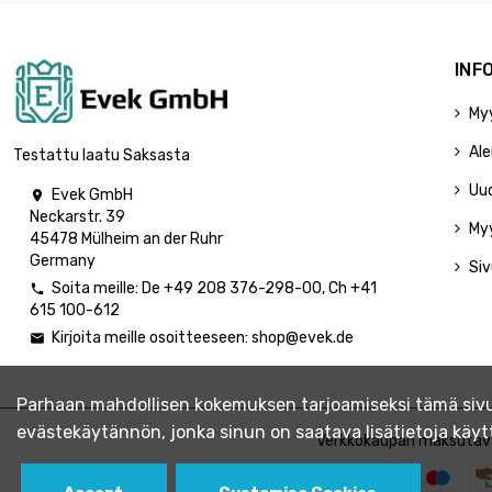
INF
My
Ale
Testattu laatu Saksasta
Uu
Evek GmbH

Neckarstr. 39
My
45478 Mülheim an der Ruhr
Germany
Siv
Soita meille:
De
+49 208 376-298-00
, Ch
+41

615 100-612
Kirjoita meille osoitteeseen:
shop@evek.de

Parhaan mahdollisen kokemuksen tarjoamiseksi tämä sivus
evästekäytännön, jonka sinun on saatava lisätietoja kä
Verkkokaupan maksutav