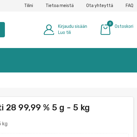
Tilini
Tietoa meistä
Ota yhteyttä
FAQ
0
Kirjaudu sisään
Ostoskori
h
Luo tili
0,00 €
i 28 99,99 % 5 g - 5 kg
5 kg