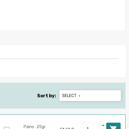
.
Sort by:
SELECT

Paino : 25gr
