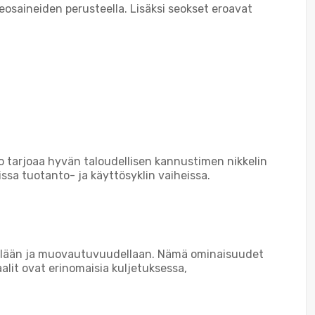
osaineiden perusteella. Lisäksi seokset eroavat
vo tarjoaa hyvän taloudellisen kannustimen nikkelin
ssa tuotanto- ja käyttösyklin vaiheissa.
dellään ja muovautuvuudellaan. Nämä ominaisuudet
alit ovat erinomaisia kuljetuksessa,