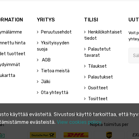
ORMATION
YRITYS
TILISI
UUT
ymälämme
Peruutusehdot
Henkilökohtaiset
Voit 
tiedot
yhtey
nnettu hinta
Yksityisyyden
suoja
Palautetut
det tuotteet
tavarat
AGB
ydyimmät
Tilaukset
Tietoa meistä
ukartta
Palautukset
Jälki
Osoitteet
Ota yhteyttä
Tositteet
to käyttää evästeitä. Sivustosi käyttö tarkoittaa, että h
yttämistämme evästeistä.
View cookies policy.
at
Nopea toimitus per