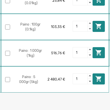
25,84 €
(0.01kg)
Paino : 100gr

103,35 €
(0.1kg)
Paino : 1 000gr

516,76 €
(1kg)
Paino : 5

2 480,47 €
000gr (5kg)