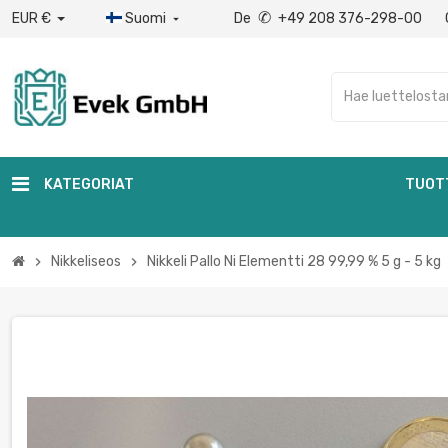
✆
EUR €
Suomi
De
+49 208 376-298-00

KATEGORIAT
TUOT
Nikkeliseos
Nikkeli Pallo Ni Elementti 28 99,99 % 5 g - 5 kg
chevron_right
chevron_right