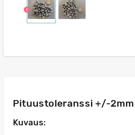
chevron_left
Pituustoleranssi +/-2mm
Kuvaus: