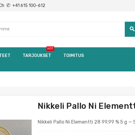
✆
Ch
+41 615 100-612
searc
HOT
TEET
TARJOUKSET
TOIMITUS
Nikkeli Pallo Ni Elementt
Nikkeli Pallo Ni Elementti 28 99,99 % 5 g — 