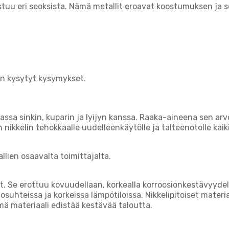
u eri seoksista. Nämä metallit eroavat koostumuksen ja se
ein kysytyt kysymykset.
jassa sinkin, kuparin ja lyijyn kanssa. Raaka-aineena sen ar
kkelin tehokkaalle uudelleenkäytölle ja talteenotolle kaiki
llien osaavalta toimittajalta.
t. Se erottuu kovuudellaan, korkealla korroosionkestävyy
uhteissa ja korkeissa lämpötiloissa. Nikkelipitoiset materia
ä materiaali edistää kestävää taloutta.