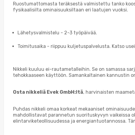
Ruostumattomasta teräksestä valmistettu tanko koostu
fysikaalisilta ominaisuuksiltaan eri laatujen vuoksi.
Lähetysvalmistelu - 2-3 työpäivää.
Toimitusaika - riippuu kuljetuspalvelusta. Katso us
Nikkeli kuuluu ei-rautametalleihin. Se on samassa sar
tehokkaaseen käyttöön. Samankaltainen kannustin on ni
Osta nikkeliä Evek GmbH:ltä
, harvinaisten maameta
Puhdas nikkeli omaa korkeat mekaaniset ominaisuude
mahdollistavat parannetun suorituskyvyn vaikeissa olos
elintarviketeollisuudessa ja energiantuotannossa. Täm