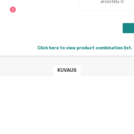
arvostelu: 0
chevron_right
Click here to view product combination list.
KUVAUS