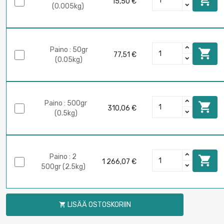
15,50 €
(0.005kg)
Paino : 50gr

77,51 €
(0.05kg)
Paino : 500gr

310,06 €
(0.5kg)
Paino : 2

1 266,07 €
500gr (2.5kg)
LISÄÄ OSTOSKORIIN
